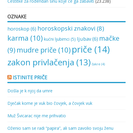
Čestitke za rođendan sinu koje će ga zabaviti
(23.238)
OZNAKE
horoskopski znakovi
(8)
horoskop
(6)
karma
(10)
mačke
ljubav
(6)
kućni ljubimci
(5)
priče
(14)
mudre priče
(10)
(9)
zakon privlačenja
(13)
čakre
(4)
ISTINITE PRIČE
Došla je k njoj da umre
Dječak kome je vuk bio čovjek, a čovjek vuk
Muž Švicarac nije me prihvatio
Oženio sam se radi “papira”, ali sam zavolio svoju ženu