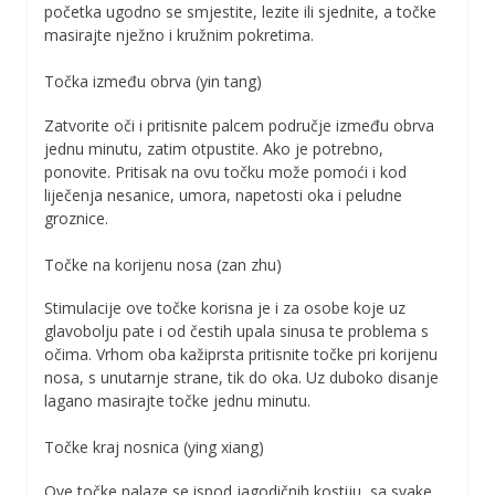
početka ugodno se smjestite, lezite ili sjednite, a točke
masirajte nježno i kružnim pokretima.
Točka između obrva (yin tang)
Zatvorite oči i pritisnite palcem područje između obrva
jednu minutu, zatim otpustite. Ako je potrebno,
ponovite. Pritisak na ovu točku može pomoći i kod
liječenja nesanice, umora, napetosti oka i peludne
groznice.
Točke na korijenu nosa (zan zhu)
Stimulacije ove točke korisna je i za osobe koje uz
glavobolju pate i od čestih upala sinusa te problema s
očima. Vrhom oba kažiprsta pritisnite točke pri korijenu
nosa, s unutarnje strane, tik do oka. Uz duboko disanje
lagano masirajte točke jednu minutu.
Točke kraj nosnica (ying xiang)
Ove točke nalaze se ispod jagodičnih kostiju, sa svake