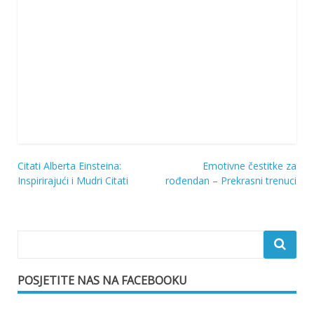
Citati Alberta Einsteina:
Emotivne čestitke za
Navigacija
Inspirirajući i Mudri Citati
rođendan – Prekrasni trenuci
objava
POSJETITE NAS NA FACEBOOKU