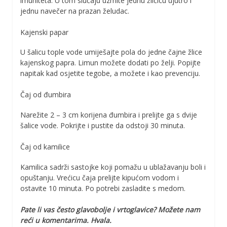
imuniteta. U tom slučaju uzmite jednu žličicu ujutro i
jednu navečer na prazan želudac.
Kajenski papar
U šalicu tople vode umiješajte pola do jedne čajne žlice
kajenskog papra. Limun možete dodati po želji. Popijte
napitak kad osjetite tegobe, a možete i kao prevenciju.
Čaj od đumbira
Narežite 2 – 3 cm korijena đumbira i prelijte ga s dvije
šalice vode. Pokrijte i pustite da odstoji 30 minuta.
Čaj od kamilice
Kamilica sadrži sastojke koji pomažu u ublažavanju boli i
opuštanju. Vrećicu čaja prelijte kipućom vodom i
ostavite 10 minuta. Po potrebi zasladite s medom.
Pate li vas često glavobolje i vrtoglavice? Možete nam
reći u komentarima. Hvala.