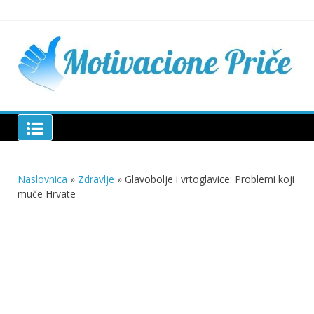
Skip
to
content
Mu
pri
živo
pou
pri
Motivacione Priče
živ
Naslovnica
»
Zdravlje
»
Glavobolje i vrtoglavice: Problemi koji
muče Hrvate