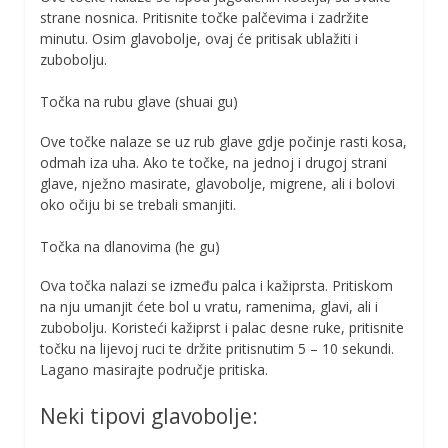
strane nosnica. Pritisnite točke palčevima i zadržite
minutu. Osim glavobolje, ovaj će pritisak ublažiti i
zubobolju.
Točka na rubu glave (shuai gu)
Ove točke nalaze se uz rub glave gdje počinje rasti kosa,
odmah iza uha. Ako te točke, na jednoj i drugoj strani
glave, nježno masirate, glavobolje, migrene, ali i bolovi
oko očiju bi se trebali smanjiti.
Točka na dlanovima (he gu)
Ova točka nalazi se između palca i kažiprsta. Pritiskom
na nju umanjit ćete bol u vratu, ramenima, glavi, ali i
zubobolju. Koristeći kažiprst i palac desne ruke, pritisnite
točku na lijevoj ruci te držite pritisnutim 5 – 10 sekundi.
Lagano masirajte područje pritiska.
Neki tipovi glavobolje: