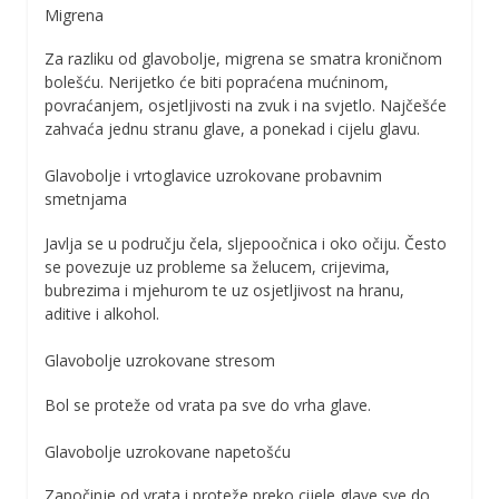
Migrena
Za razliku od glavobolje, migrena se smatra kroničnom
bolešću. Nerijetko će biti popraćena mućninom,
povraćanjem, osjetljivosti na zvuk i na svjetlo. Najčešće
zahvaća jednu stranu glave, a ponekad i cijelu glavu.
Glavobolje i vrtoglavice uzrokovane probavnim
smetnjama
Javlja se u području čela, sljepoočnica i oko očiju. Često
se povezuje uz probleme sa želucem, crijevima,
bubrezima i mjehurom te uz osjetljivost na hranu,
aditive i alkohol.
Glavobolje uzrokovane stresom
Bol se proteže od vrata pa sve do vrha glave.
Glavobolje uzrokovane napetošću
Započinje od vrata i proteže preko cijele glave sve do