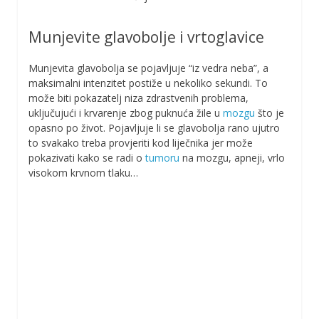
Munjevite glavobolje i vrtoglavice
Munjevita glavobolja se pojavljuje “iz vedra neba”, a
maksimalni intenzitet postiže u nekoliko sekundi. To
može biti pokazatelj niza zdrastvenih problema,
uključujući i krvarenje zbog puknuća žile u
mozgu
što je
opasno po život. Pojavljuje li se glavobolja rano ujutro
to svakako treba provjeriti kod liječnika jer može
pokazivati kako se radi o
tumoru
na mozgu, apneji, vrlo
visokom krvnom tlaku…