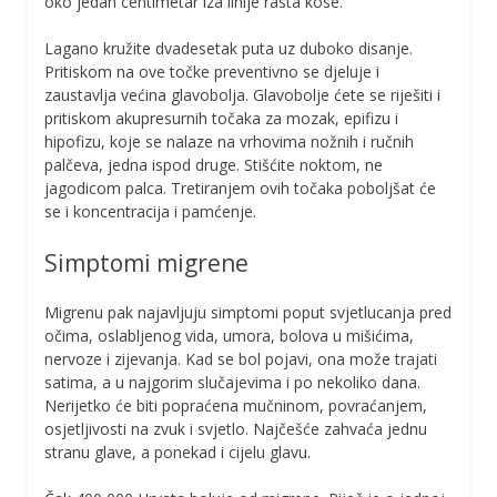
oko jedan centimetar iza linije rasta kose.
Lagano kružite dvadesetak puta uz duboko disanje.
Pritiskom na ove točke preventivno se djeluje i
zaustavlja većina glavobolja. Glavobolje ćete se riješiti i
pritiskom akupresurnih točaka za mozak, epifizu i
hipofizu, koje se nalaze na vrhovima nožnih i ručnih
palčeva, jedna ispod druge. Stišćite noktom, ne
jagodicom palca. Tretiranjem ovih točaka poboljšat će
se i koncentracija i pamćenje.
Simptomi migrene
Migrenu pak najavljuju simptomi poput svjetlucanja pred
očima, oslabljenog vida, umora, bolova u mišićima,
nervoze i zijevanja. Kad se bol pojavi, ona može trajati
satima, a u najgorim slučajevima i po nekoliko dana.
Nerijetko će biti popraćena mučninom, povraćanjem,
osjetljivosti na zvuk i svjetlo. Najčešće zahvaća jednu
stranu glave, a ponekad i cijelu glavu.