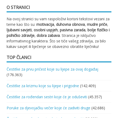
O STRANICI
Na ovoj stranici su vam raspoloživi korisni tekstovi vezani za
teme kao što su:
motivacija
,
duhovna obnova
,
mudre priče
,
ljubavni savjeti
,
osobni uspjeh
,
pasivna zarada
,
bolje fizičko i
psihičko zdravlje
,
dobra zabava
. Stranica je isključivo
informativnog karaktera. Što se tiče vašeg zdravlja, za bilo
kakav savjet ili liječenje se obavezno obratite liječniku!
TOP ČLANCI
Čestitke za prvu pričest koje su lijepe za ovaj događaj
(176.363)
Čestitke za krizmu koje su lijepe i prigodne
(142.409)
Čestitke za rođendan sestri koje će je oduševiti
(45.357)
Poruke za djevojačku večer koje će zadiviti druge
(42.686)