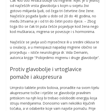
Čak 400 000 Hrvata boluje od migrene. Riječ je o jednoj
od najčešćih vrsta glavobolja s kojm u svijetu živi
gotovo milijarda ljudi, od čega tri četvrtine čine žene.
Najčešće pogađa ljude u dobi od 20 do 40 godina, no
među žrtvama je i od tri do četiri posto djece. – Zbog
toga što se čak tri puta češće pojavljuje kod žena nego
kod muškaraca, migrena se povezuje i s hormonima.
Najčešće se javlja uoči mjesečnice ili u sredini ciklusa te
u ovulaciji, a u menopauzi napadaji migrene obično se
prorjeđuju – ističe neurologinja dr. Vida Demarin,
autorica knjige “Pobijedimo migrenu i druge glavobolje”.
Protiv glavobolje i vrtoglavice
pomaže i akupresura
Umjesto tablete protiv bolova, pronađite na svom tijelu
akupresurne točke i riješite se glavobolje pravilnim
pritiskom na njih koji bi trebao osloboditi energiju koja
struju meridijanima. Donosimo vam nekoliko ključnih
točaka, a vi odaberite koje vam najviše pomažu. Prije