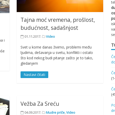
te
d
os
ps
Tajna moć vremena, prošlost,
is
budućnost, sadašnjost
va
se
01.11.2017.
Video
a i
T
Svet u kome danas živimo, problemi među
epše
ljudima, dešavanja u svetu, konflikti i ostalo
Če
što kod nekog budi pitanje zašto je to tako,
d
gledanjem
Če
Nastavi čitati
(1
Če
(4
Vežba Za Sreću
Po
d
04.09.2017.
Mudre priče
,
Video