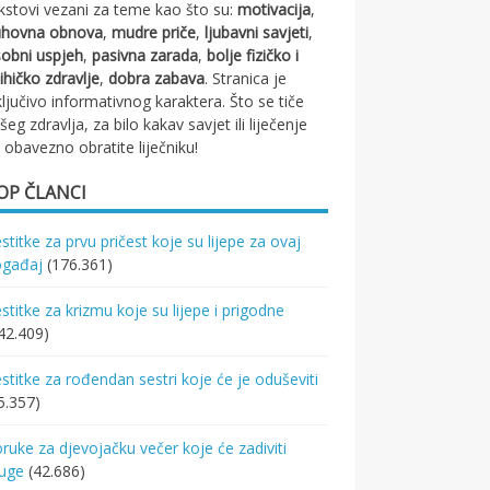
kstovi vezani za teme kao što su:
motivacija
,
uhovna obnova
,
mudre priče
,
ljubavni savjeti
,
obni uspjeh
,
pasivna zarada
,
bolje fizičko i
ihičko zdravlje
,
dobra zabava
. Stranica je
ključivo informativnog karaktera. Što se tiče
šeg zdravlja, za bilo kakav savjet ili liječenje
 obavezno obratite liječniku!
OP ČLANCI
stitke za prvu pričest koje su lijepe za ovaj
ogađaj
(176.361)
stitke za krizmu koje su lijepe i prigodne
42.409)
stitke za rođendan sestri koje će je oduševiti
5.357)
ruke za djevojačku večer koje će zadiviti
ruge
(42.686)