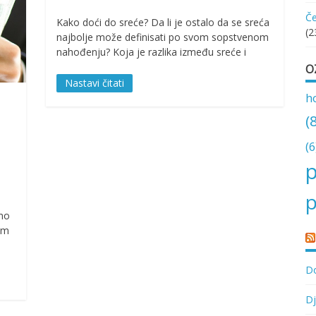
Če
Kako doći do sreće? Da li je ostalo da se sreća
(2
najbolje može definisati po svom sopstvenom
nahođenju? Koja je razlika između sreće i
O
Nastavi čitati
h
(
(6
p
p
amo
im
Do
Dj