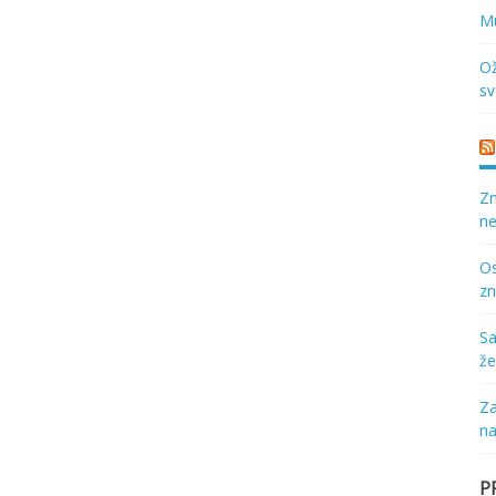
Mu
Ož
sv
Zn
ne
Os
zn
Sa
že
Za
na
P