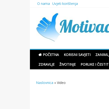
Skip
O nama
Uvjeti korištenja
to
content
Motivacione Priče
POČETNA
KORISNI SAVJETI
ZANIMLJ
ZDRAVLJE
ŽIVOTINJE
PORUKE I ČESTIT
Naslovnica
»
Video