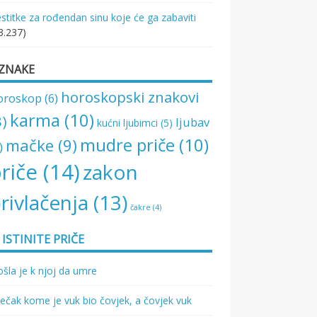
stitke za rođendan sinu koje će ga zabaviti
3.237)
ZNAKE
horoskopski znakovi
oroskop
(6)
karma
(10)
8)
ljubav
kućni ljubimci
(5)
mudre priče
(10)
mačke
(9)
)
riče
(14)
zakon
rivlačenja
(13)
čakre
(4)
ISTINITE PRIČE
šla je k njoj da umre
ečak kome je vuk bio čovjek, a čovjek vuk