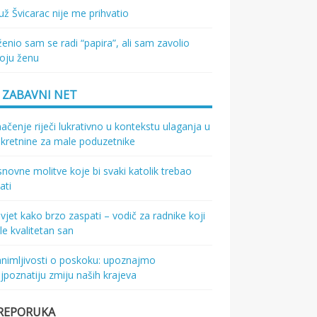
ž Švicarac nije me prihvatio
enio sam se radi “papira”, ali sam zavolio
oju ženu
ZABAVNI NET
ačenje riječi lukrativno u kontekstu ulaganja u
kretnine za male poduzetnike
novne molitve koje bi svaki katolik trebao
ati
vjet kako brzo zaspati – vodič za radnike koji
le kvalitetan san
nimljivosti o poskoku: upoznajmo
jpoznatiju zmiju naših krajeva
REPORUKA