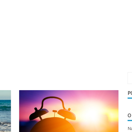
P
O
Na