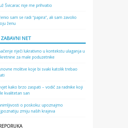
ž Švicarac nije me prihvatio
enio sam se radi “papira”, ali sam zavolio
oju ženu
ZABAVNI NET
ačenje riječi lukrativno u kontekstu ulaganja u
kretnine za male poduzetnike
novne molitve koje bi svaki katolik trebao
ati
vjet kako brzo zaspati – vodič za radnike koji
le kvalitetan san
nimljivosti o poskoku: upoznajmo
jpoznatiju zmiju naših krajeva
REPORUKA