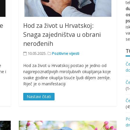
te
d
os
ps
ne
Hod za život u Hrvatskoj:
is
va
Snaga zajedništva u obrani
se
nerođenih
T
10.05.2025.
Pozitivne vijesti
Če
e
Hod za život u Hrvatskoj postao je jedno od
d
ne i
najprepoznatljivijih miroljubivih okupljanja koje
svake godine okuplja tisuće ljudi diljem zemlje.
Če
Riječ je o manifestaciji
(1
Nastavi čitati
Če
(4
Po
d