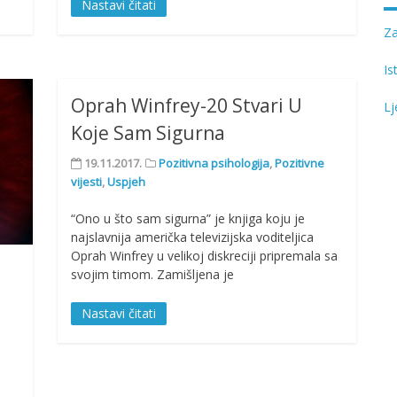
Nastavi čitati
Z
Is
Oprah Winfrey-20 Stvari U
Lj
Koje Sam Sigurna
19.11.2017.
Pozitivna psihologija
,
Pozitivne
vijesti
,
Uspjeh
“Ono u što sam sigurna” je knjiga koju je
najslavnija američka televizijska voditeljica
Oprah Winfrey u velikoj diskreciji pripremala sa
svojim timom. Zamišljena je
Nastavi čitati