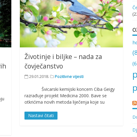
Če
(2
O
h
(
Životinje i biljke – nada za
(6
vih
čovječanstvo
p
29.01.2018.
Pozitivne vijesti
p
Švicarski kemijski koncern Ciba Geigy
razrađuje projekt Medicina 2000. Bave se
ju
otkrićima novih metoda liječenja koje su
Nastavi čitati
Do
Dj