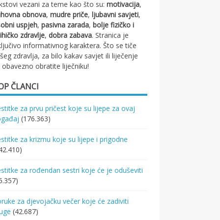
kstovi vezani za teme kao što su:
motivacija
,
uhovna obnova
,
mudre priče
,
ljubavni savjeti
,
obni uspjeh
,
pasivna zarada
,
bolje fizičko i
ihičko zdravlje
,
dobra zabava
. Stranica je
ključivo informativnog karaktera. Što se tiče
šeg zdravlja, za bilo kakav savjet ili liječenje
 obavezno obratite liječniku!
OP ČLANCI
stitke za prvu pričest koje su lijepe za ovaj
ogađaj
(176.363)
stitke za krizmu koje su lijepe i prigodne
42.410)
stitke za rođendan sestri koje će je oduševiti
5.357)
ruke za djevojačku večer koje će zadiviti
ruge
(42.687)