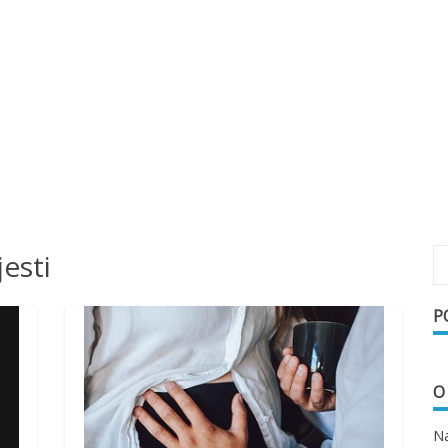
jesti
P
O
Na