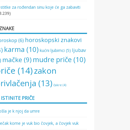
stitke za rođendan sinu koje će ga zabaviti
3.239)
ZNAKE
horoskopski znakovi
oroskop
(6)
karma
(10)
8)
ljubav
kućni ljubimci
(5)
mudre priče
(10)
mačke
(9)
)
riče
(14)
zakon
rivlačenja
(13)
čakre
(4)
ISTINITE PRIČE
šla je k njoj da umre
ečak kome je vuk bio čovjek, a čovjek vuk