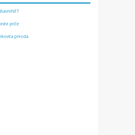
abavniNET
tinite priče
ekovita priroda