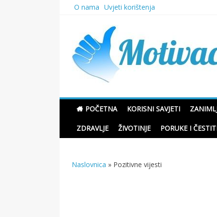
Skip
O nama
Uvjeti korištenja
to
content
Motivacione Priče
POČETNA
KORISNI SAVJETI
ZANIMLJ
ZDRAVLJE
ŽIVOTINJE
PORUKE I ČESTIT
Naslovnica
»
Pozitivne vijesti