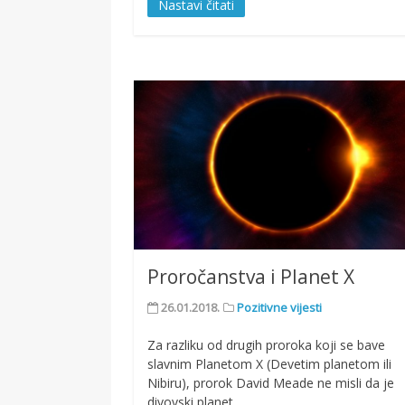
Nastavi čitati
Proročanstva i Planet X
26.01.2018.
Pozitivne vijesti
Za razliku od drugih proroka koji se bave
slavnim Planetom X (Devetim planetom ili
Nibiru), prorok David Meade ne misli da je
divovski planet