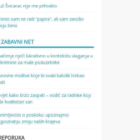
ž Švicarac nije me prihvatio
enio sam se radi “papira”, ali sam zavolio
oju ženu
ZABAVNI NET
ačenje riječi lukrativno u kontekstu ulaganja u
kretnine za male poduzetnike
novne molitve koje bi svaki katolik trebao
ati
vjet kako brzo zaspati – vodič za radnike koji
le kvalitetan san
nimljivosti o poskoku: upoznajmo
jpoznatiju zmiju naših krajeva
REPORUKA