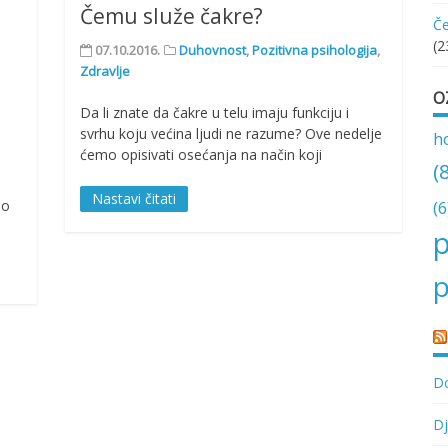
Čemu služe čakre?
Če
(2
07.10.2016.
Duhovnost
,
Pozitivna psihologija
,
Zdravlje
O
Da li znate da čakre u telu imaju funkciju i
svrhu koju većina ljudi ne razume? Ove nedelje
h
ćemo opisivati osećanja na način koji
(
s
Nastavi čitati
io
(6
p
p
Do
Dj