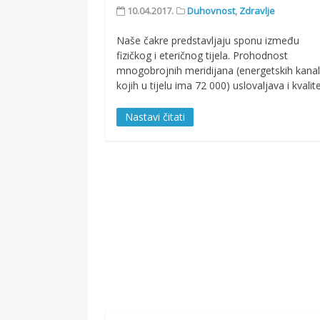
10.04.2017.
Duhovnost
,
Zdravlje
Naše čakre predstavljaju sponu između
fizičkog i eteričnog tijela. Prohodnost
mnogobrojnih meridijana (energetskih kana
kojih u tijelu ima 72 000) uslovaljava i kvalit
Nastavi čitati