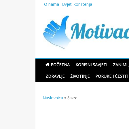
Skip
O nama
Uvjeti korištenja
to
content
Motivacione Priče
POČETNA
KORISNI SAVJETI
ZANIMLJ
ZDRAVLJE
ŽIVOTINJE
PORUKE I ČESTIT
Naslovnica
»
čakre