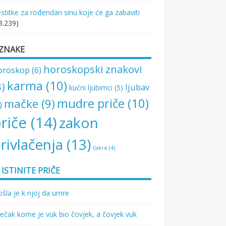
stitke za rođendan sinu koje će ga zabaviti
3.239)
ZNAKE
horoskopski znakovi
oroskop
(6)
karma
(10)
8)
ljubav
kućni ljubimci
(5)
mudre priče
(10)
mačke
(9)
)
riče
(14)
zakon
rivlačenja
(13)
čakre
(4)
ISTINITE PRIČE
šla je k njoj da umre
ečak kome je vuk bio čovjek, a čovjek vuk