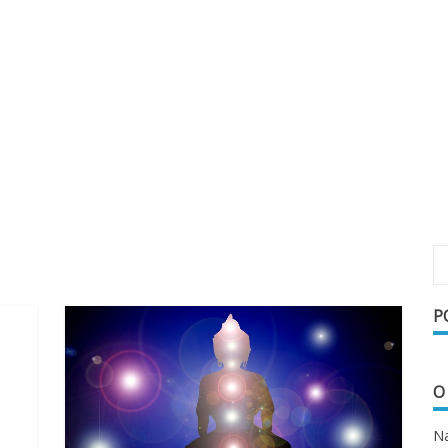
P
O
Na