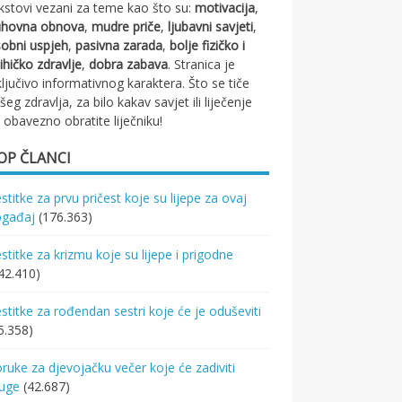
kstovi vezani za teme kao što su:
motivacija
,
uhovna obnova
,
mudre priče
,
ljubavni savjeti
,
obni uspjeh
,
pasivna zarada
,
bolje fizičko i
ihičko zdravlje
,
dobra zabava
. Stranica je
ključivo informativnog karaktera. Što se tiče
šeg zdravlja, za bilo kakav savjet ili liječenje
 obavezno obratite liječniku!
OP ČLANCI
stitke za prvu pričest koje su lijepe za ovaj
ogađaj
(176.363)
stitke za krizmu koje su lijepe i prigodne
42.410)
stitke za rođendan sestri koje će je oduševiti
5.358)
ruke za djevojačku večer koje će zadiviti
ruge
(42.687)