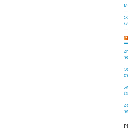
Mu
Ož
sv
Zn
ne
Os
zn
Sa
že
Za
na
P