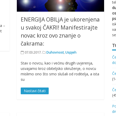
te
d
os
ENERGIJA OBILjA je ukorenjena
ps
is
la –
u svakoj ČAKRI! Manifestirajte
va
et
novac kroz ovo znanje o
se
čakrama:
T
07.03.2017.
Duhovnost
,
Uspjeh
Če
d
Stav o novcu, kao i većinu drugih uvjerenja,
usvajamo kroz obiteljsko okruženje, o novcu
Če
mislimo ono što smo slušali od roditelja, a ista
(1
su
Če
Nastavi čitati
(4
Po
d