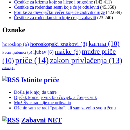
Čestitke za krizmu koje su lijepe i prigodne
(142.411)
Čestitke za rođendan sestri koje će je oduševiti
(45.358)
Poruke za djevojačku večer koje će zadiviti druge
(42.689)
Čestitke za rođendan sinu koje će ga zabaviti
(23.240)
Oznake
karma
(10)
horoskopski znakovi
(8)
horoskop
(6)
mudre priče
mačke
(9)
ljubav
(6)
kućni ljubimci
(5)
priče
(14)
zakon privlačenja
(13)
(10)
čakre
(4)
Istinite priče
Došla je k njoj da umre
Dječak kome je vuk bio čovjek, a čovjek vuk
Muž Švicarac nije me prihvatio
Oženio sam se radi “papira”, ali sam zavolio svoju ženu
Zabavni NET