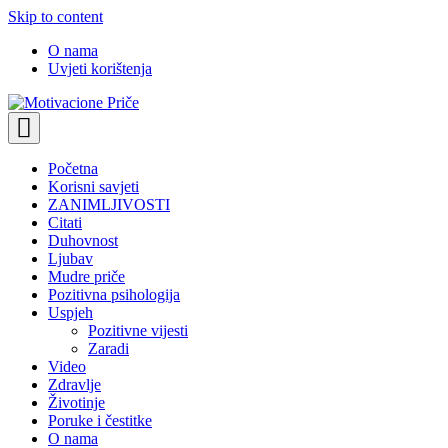
Skip to content
O nama
Uvjeti korištenja
Motivacione Priče
Mudre priče o životu i poučne priče o životu
Početna
Korisni savjeti
ZANIMLJIVOSTI
Citati
Duhovnost
Ljubav
Mudre priče
Pozitivna psihologija
Uspjeh
Pozitivne vijesti
Zaradi
Video
Zdravlje
Životinje
Poruke i čestitke
O nama