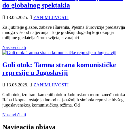
do globalnog spektakla
13.05.2025.
ZANIMLJIVOSTI
Za ljubitelje glazbe, zabave i šarenila, Pjesma Eurovizije predstavlja
mnogo više od natjecanja. To je godišnji događaj koji okuplja
milijune gledatelja širom svijeta, stvarajući
Nastavi čitati
Goli otok: Tamna strana komunističke
represije u Jugoslaviji
13.05.2025.
ZANIMLJIVOSTI
Goli otok, izolirani kameniti otok u Jadranskom moru između otoka
Raba i kopna, ostaje jedno od najsnažnijih simbola represije bivšeg
jugoslavenskog komunističkog režima. Od
Nastavi čitati
Navigacija objava