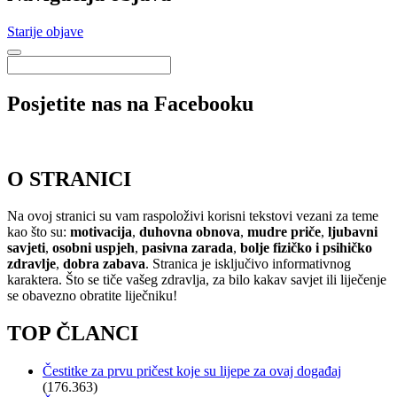
Starije objave
Posjetite nas na Facebooku
O STRANICI
Na ovoj stranici su vam raspoloživi korisni tekstovi vezani za teme
kao što su:
motivacija
,
duhovna obnova
,
mudre priče
,
ljubavni
savjeti
,
osobni uspjeh
,
pasivna zarada
,
bolje fizičko i psihičko
zdravlje
,
dobra zabava
. Stranica je isključivo informativnog
karaktera. Što se tiče vašeg zdravlja, za bilo kakav savjet ili liječenje
se obavezno obratite liječniku!
TOP ČLANCI
Čestitke za prvu pričest koje su lijepe za ovaj događaj
(176.363)