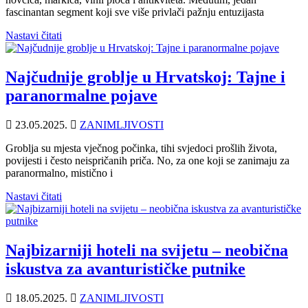
fascinantan segment koji sve više privlači pažnju entuzijasta
Nastavi čitati
Najčudnije groblje u Hrvatskoj: Tajne i
paranormalne pojave
23.05.2025.
ZANIMLJIVOSTI
Groblja su mjesta vječnog počinka, tihi svjedoci prošlih života,
povijesti i često neispričanih priča. No, za one koji se zanimaju za
paranormalno, mistično i
Nastavi čitati
Najbizarniji hoteli na svijetu – neobična
iskustva za avanturističke putnike
18.05.2025.
ZANIMLJIVOSTI