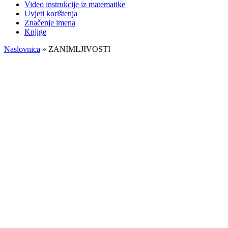
Video instrukcije iz matematike
Uvjeti korištenja
Značenje imena
Knjige
Naslovnica
»
ZANIMLJIVOSTI