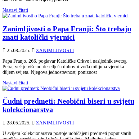
Nastavi čitati
Zanimljivosti o Papa Franji: Što trebaju
znati katolički vjernici
25.08.2025.
ZANIMLJIVOSTI
Papa Franjo, 266. poglavar Katoličke Crkve i nasljednik svetog
Petra, već je više od desetljeća duhovni vođa milijuna vjernika
diljem svijeta. Njegova jednostavnost, poniznost
Nastavi čitati
Čudni predmeti: Neobični biseri u svijetu
kolekcionarstva
28.05.2025.
ZANIMLJIVOSTI
U svijetu kolekcionarstva postoje uobičajeni predmeti poput starih
novčića, markica, vinil ploča i antikviteta. Međutim, jedan