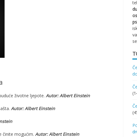
te
d
os
ps
is
va
se
T
Če
d
a
Če
(1
 buduće životne ljepote.
Autor: Albert Einstein
Če
mašta.
Autor: Albert Einstein
(4
instein
Po
d
ve činite mogućim.
Autor: Albert Einstein