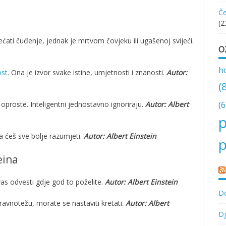
Če
(2
ećati čuđenje, jednak je mrtvom čovjeku ili ugašenoj svijeći.
O
h
st
. Ona je izvor svake istine, umjetnosti i znanosti.
Autor:
(
(6
i oproste. Inteligentni jednostavno ignoriraju.
Autor: Albert
p
a ćeš sve bolje razumjeti.
Autor: Albert Einstein
p
eina
as odvesti gdje god to poželite.
Autor: Albert Einstein
Do
 ravnotežu, morate se nastaviti kretati.
Autor: Albert
Dj