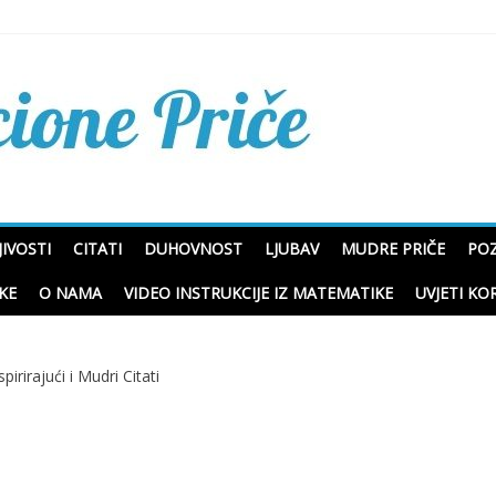
Mudre priče o životu i p
IVOSTI
CITATI
DUHOVNOST
LJUBAV
MUDRE PRIČE
POZ
KE
O NAMA
VIDEO INSTRUKCIJE IZ MATEMATIKE
UVJETI KO
spirirajući i Mudri Citati