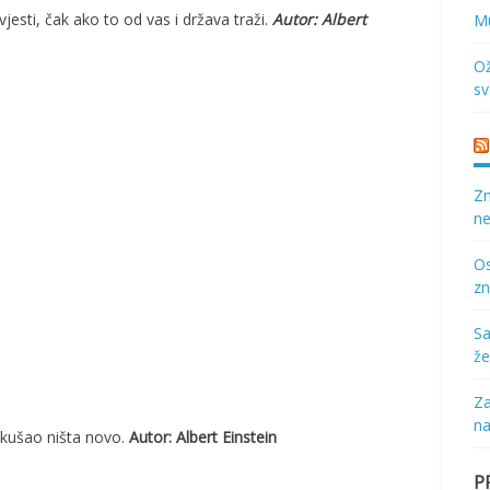
vjesti, čak ako to od vas i država traži.
Autor: Albert
Mu
Ož
sv
Zn
ne
Os
zn
Sa
že
Za
na
pokušao ništa novo.
Autor: Albert Einstein
P