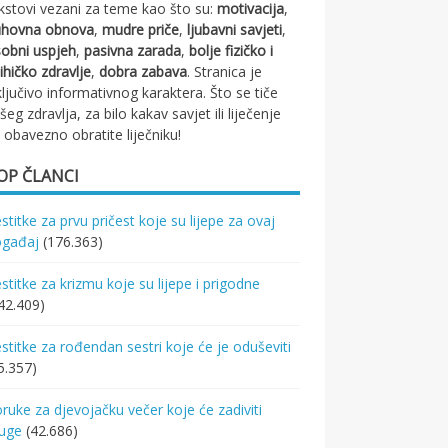
kstovi vezani za teme kao što su:
motivacija
,
uhovna obnova
,
mudre priče
,
ljubavni savjeti
,
obni uspjeh
,
pasivna zarada
,
bolje fizičko i
ihičko zdravlje
,
dobra zabava
. Stranica je
ključivo informativnog karaktera. Što se tiče
šeg zdravlja, za bilo kakav savjet ili liječenje
 obavezno obratite liječniku!
OP ČLANCI
stitke za prvu pričest koje su lijepe za ovaj
ogađaj
(176.363)
stitke za krizmu koje su lijepe i prigodne
42.409)
stitke za rođendan sestri koje će je oduševiti
5.357)
ruke za djevojačku večer koje će zadiviti
ruge
(42.686)