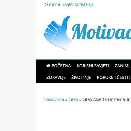
Skip
O nama
Uvjeti korištenja
to
content
Motivacione Priče
POČETNA
KORISNI SAVJETI
ZANIMLJ
ZDRAVLJE
ŽIVOTINJE
PORUKE I ČESTIT
Naslovnica
»
Citati
»
Citati Alberta Einsteina: In