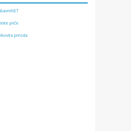
abavniNET
tinite priče
ekovita priroda