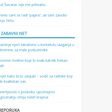
ž Švicarac nije me prihvatio
enio sam se radi “papira”, ali sam zavolio
oju ženu
ZABAVNI NET
ačenje riječi lukrativno u kontekstu ulaganja u
kretnine za male poduzetnike
novne molitve koje bi svaki katolik trebao
ati
vjet kako brzo zaspati – vodič za radnike koji
le kvalitetan san
nimljivosti o poskoku: upoznajmo
jpoznatiju zmiju naših krajeva
REPORUKA