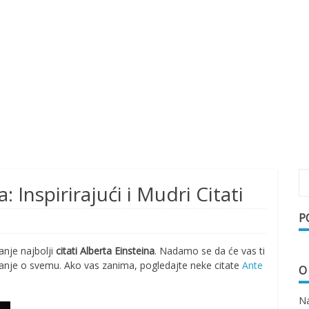
: Inspirirajući i Mudri Citati
P
anje najbolji
citati Alberta Einsteina
. Nadamo se da će vas ti
išljanje o svemu. Ako vas zanima, pogledajte neke citate
Ante
O
Na