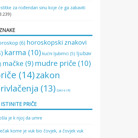
stitke za rođendan sinu koje će ga zabaviti
3.239)
ZNAKE
horoskopski znakovi
oroskop
(6)
karma
(10)
8)
ljubav
kućni ljubimci
(5)
mudre priče
(10)
mačke
(9)
)
riče
(14)
zakon
rivlačenja
(13)
čakre
(4)
ISTINITE PRIČE
šla je k njoj da umre
ečak kome je vuk bio čovjek, a čovjek vuk