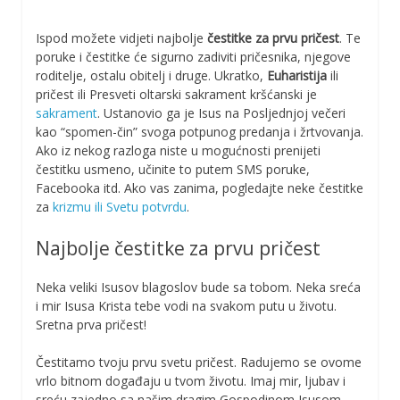
Ispod možete vidjeti najbolje
čestitke za prvu pričest
. Te
poruke i čestitke će sigurno zadiviti pričesnika, njegove
roditelje, ostalu obitelj i druge. Ukratko,
Euharistija
ili
pričest ili Presveti oltarski sakrament kršćanski je
sakrament
. Ustanovio ga je Isus na Posljednjoj večeri
kao “spomen-čin” svoga potpunog predanja i žrtvovanja.
Ako iz nekog razloga niste u mogućnosti prenijeti
čestitku usmeno, učinite to putem SMS poruke,
Facebooka itd. Ako vas zanima, pogledajte neke čestitke
za
krizmu ili Svetu potvrdu
.
Najbolje čestitke za prvu pričest
Neka veliki Isusov blagoslov bude sa tobom. Neka sreća
i mir Isusa Krista tebe vodi na svakom putu u životu.
Sretna prva pričest!
Čestitamo tvoju prvu svetu pričest. Radujemo se ovome
vrlo bitnom događaju u tvom životu. Imaj mir, ljubav i
sreću zajedno sa našim dragim Gospodinom Isusom