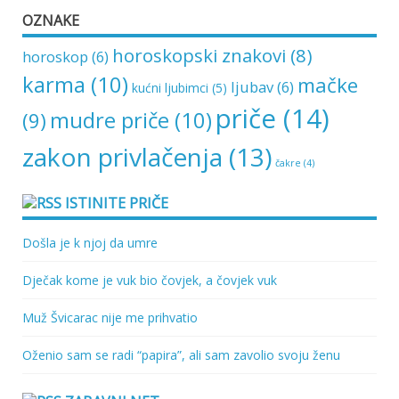
OZNAKE
horoskopski znakovi
(8)
horoskop
(6)
karma
(10)
mačke
ljubav
(6)
kućni ljubimci
(5)
priče
(14)
mudre priče
(10)
(9)
zakon privlačenja
(13)
čakre
(4)
ISTINITE PRIČE
Došla je k njoj da umre
Dječak kome je vuk bio čovjek, a čovjek vuk
Muž Švicarac nije me prihvatio
Oženio sam se radi “papira”, ali sam zavolio svoju ženu