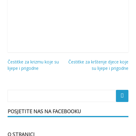
Čestitke za krizmu koje su
Čestitke za krštenje djece koje
Navigacija
lijepe i prigodne
su lijepe i prigodne
objava
POSJETITE NAS NA FACEBOOKU
O STRANICI