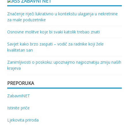
ZABAVNI NET
Značenje riječi lukrativno u kontekstu ulaganja u nekretnine
za male poduzetnike
Osnovne molitve koje bi svaki katolik trebao znati
Savjet kako brzo zaspati – vodič za radnike koji žele
kvalitetan san
Zanimljivosti o poskoku: upoznajmo najpoznatiju zmiju naših
krajeva
PREPORUKA
ZabavniNET
Istinite priče
Ljekovita priroda