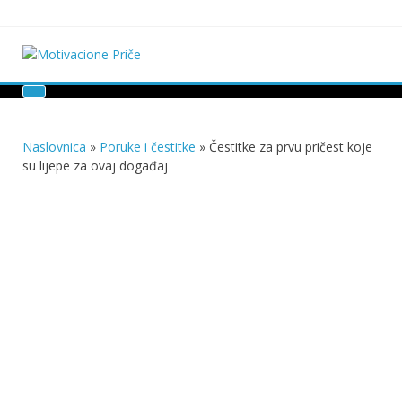
Skip
to
content
Motivacione Priče
Mudre priče o životu i poučne priče o životu
Naslovnica
»
Poruke i čestitke
»
Čestitke za prvu pričest koje
su lijepe za ovaj događaj