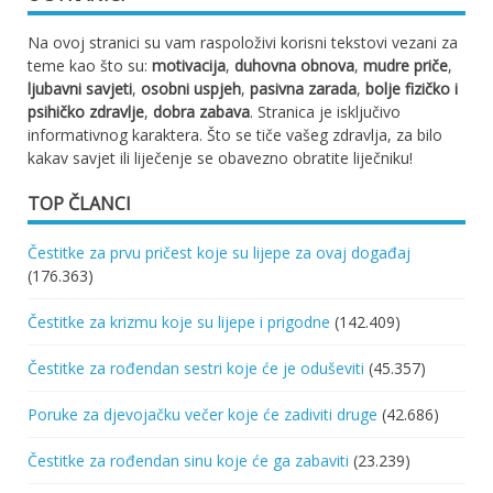
Na ovoj stranici su vam raspoloživi korisni tekstovi vezani za
teme kao što su:
motivacija
,
duhovna obnova
,
mudre priče
,
ljubavni savjeti
,
osobni uspjeh
,
pasivna zarada
,
bolje fizičko i
psihičko zdravlje
,
dobra zabava
. Stranica je isključivo
informativnog karaktera. Što se tiče vašeg zdravlja, za bilo
kakav savjet ili liječenje se obavezno obratite liječniku!
TOP ČLANCI
Čestitke za prvu pričest koje su lijepe za ovaj događaj
(176.363)
Čestitke za krizmu koje su lijepe i prigodne
(142.409)
Čestitke za rođendan sestri koje će je oduševiti
(45.357)
Poruke za djevojačku večer koje će zadiviti druge
(42.686)
Čestitke za rođendan sinu koje će ga zabaviti
(23.239)