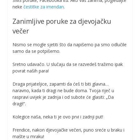
SMS poruke, Facebooka itd. Ako vas zanima, pogledajte
neke
čestitke za imendan
.
Zanimljive poruke za djevojačku
večer
Nismo se mogle sjetiti što da napišemo pa smo odlučile
samo da se potpišemo.
Sretno udavačo. U slučaju da se razvedeš tražimo ipak
povrat naših para!
Draga prijateljice, zapamti da ćeš ti biti glavna…
naravno, kada ti dragi ne bude doma. Tvoja riječ u
raspravi uvijek je zadnja i od subote će glasiti: „Da
dragi!“.
Kolegice naša, neka ti je ovo prvi i zadnji put!
Frendice, nakon djevojačke večeri, puno sreće u braku i
mašte u mraku!