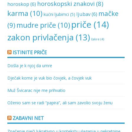
horoskopski znakovi
(8)
horoskop
(6)
karma
(10)
mačke
ljubav
(6)
kućni ljubimci
(5)
priče
(14)
mudre priče
(10)
(9)
zakon privlačenja
(13)
čakre
(4)
ISTINITE PRIČE
Došla je k njoj da umre
Dječak kome je vuk bio čovjek, a čovjek vuk
Muž Švicarac nije me prihvatio
Oženio sam se radi “papira”, ali sam zavolio svoju ženu
ZABAVNI NET
Značenje riječi lukrativno u kontekstu ulaganja u nekretnine