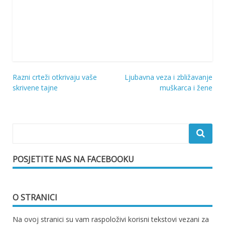
Razni crteži otkrivaju vaše
Ljubavna veza i zbližavanje
Navigacija
skrivene tajne
muškarca i žene
objava
POSJETITE NAS NA FACEBOOKU
O STRANICI
Na ovoj stranici su vam raspoloživi korisni tekstovi vezani za