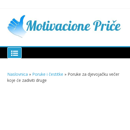
Skip
to
content
Mu
pri
živo
pou
pri
Motivacione Priče
živ
Naslovnica
»
Poruke i čestitke
»
Poruke za djevojačku večer
koje će zadiviti druge