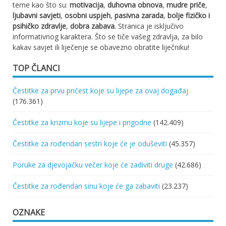
teme kao što su:
motivacija
,
duhovna obnova
,
mudre priče
,
ljubavni savjeti
,
osobni uspjeh
,
pasivna zarada
,
bolje fizičko i
psihičko zdravlje
,
dobra zabava
. Stranica je isključivo
informativnog karaktera. Što se tiče vašeg zdravlja, za bilo
kakav savjet ili liječenje se obavezno obratite liječniku!
TOP ČLANCI
Čestitke za prvu pričest koje su lijepe za ovaj događaj
(176.361)
Čestitke za krizmu koje su lijepe i prigodne
(142.409)
Čestitke za rođendan sestri koje će je oduševiti
(45.357)
Poruke za djevojačku večer koje će zadiviti druge
(42.686)
Čestitke za rođendan sinu koje će ga zabaviti
(23.237)
OZNAKE