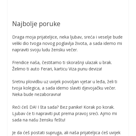
Najbolje poruke
Draga moja prijateljice, neka ljubav, sreća i veselje bude
veliki dio tvoga novog poglavlja života, a sada idemo mi
napraviti svoju ludu žensku večer.
Frendice naša, čestitamo ti skorašnji ulazak u brak.
Želimo ti auto Ferari, karticu Viza punu deviza!
Sretnu plovidbu uz uvijek povoljan vjetar u leđa, želi ti
tvoja kolegica, a sada idemo slaviti djevojačku večer.
Neka bude nezaboravna!
Reći ćeš DA! I šta sada? Bez panike! Korak po korak.
Ljubav će ti napraviti put prema pravoj sreći. Ajmo mi
sada na našu žensku feštu!
Je da ćeš postati supruga, ali naša prijateljica ćeš uvijek