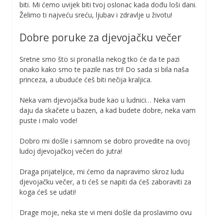
biti. Mi ćemo uvijek biti tvoj oslonac kada dođu loši dani.
Želimo ti najveću sreću, ljubav i zdravlje u životu!
Dobre poruke za djevojačku večer
Sretne smo što si pronašla nekog tko će da te pazi
onako kako smo te pazile nas tri! Do sada si bila naša
princeza, a ubuduće ćeš biti nečija kraljica.
Neka vam djevojačka bude kao u ludnici… Neka vam
daju da skačete u bazen, a kad budete dobre, neka vam
puste i malo vode!
Dobro mi došle i samnom se dobro provedite na ovoj
ludoj djevojačkoj večeri do jutra!
Draga prijateljice, mi ćemo da napravimo skroz ludu
djevojačku večer, a ti ćeš se napiti da ćeš zaboraviti za
koga ćeš se udati!
Drage moje, neka ste vi meni došle da proslavimo ovu