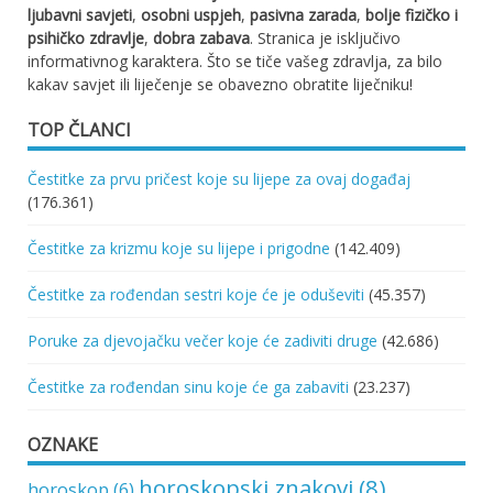
ljubavni savjeti
,
osobni uspjeh
,
pasivna zarada
,
bolje fizičko i
psihičko zdravlje
,
dobra zabava
. Stranica je isključivo
informativnog karaktera. Što se tiče vašeg zdravlja, za bilo
kakav savjet ili liječenje se obavezno obratite liječniku!
TOP ČLANCI
Čestitke za prvu pričest koje su lijepe za ovaj događaj
(176.361)
Čestitke za krizmu koje su lijepe i prigodne
(142.409)
Čestitke za rođendan sestri koje će je oduševiti
(45.357)
Poruke za djevojačku večer koje će zadiviti druge
(42.686)
Čestitke za rođendan sinu koje će ga zabaviti
(23.237)
OZNAKE
horoskopski znakovi
(8)
horoskop
(6)