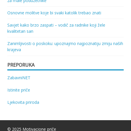
za male poduzetnike
Osnovne molitve koje bi svaki katolik trebao znati
Savjet kako brzo zaspati – vodič za radnike koji žele
kvalitetan san
Zanimljivosti o poskoku: upoznajmo najpoznatiju zmiju naših
krajeva
PREPORUKA
ZabavniNET
Istinite priče
Ljekovita priroda
© 2025 Motivacione priče