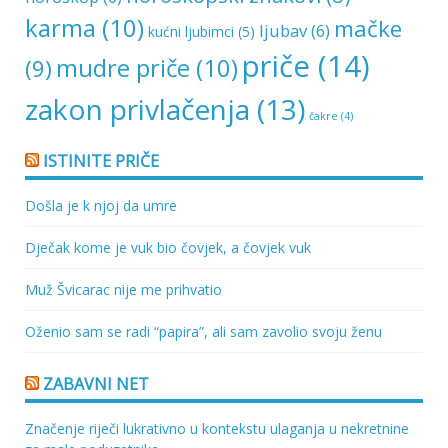
karma
(10)
mačke
ljubav
(6)
kućni ljubimci
(5)
priče
(14)
mudre priče
(10)
(9)
zakon privlačenja
(13)
čakre
(4)
ISTINITE PRIČE
Došla je k njoj da umre
Dječak kome je vuk bio čovjek, a čovjek vuk
Muž Švicarac nije me prihvatio
Oženio sam se radi “papira”, ali sam zavolio svoju ženu
ZABAVNI NET
Značenje riječi lukrativno u kontekstu ulaganja u nekretnine