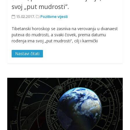
svoj „put mudrosti“.
15.02.2017.
Pozitivne vijesti
Tibetanski horoskop se zasniva na verovanju u dvanaest
puteva do mudrosti, a svaki čovek, prema datumu
rođenja ima svoj „put mudrosti“, cilj i karmički
Nastavi čitati