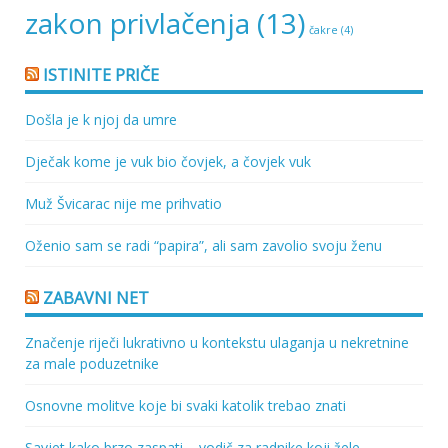
zakon privlačenja
(13)
čakre
(4)
ISTINITE PRIČE
Došla je k njoj da umre
Dječak kome je vuk bio čovjek, a čovjek vuk
Muž Švicarac nije me prihvatio
Oženio sam se radi “papira”, ali sam zavolio svoju ženu
ZABAVNI NET
Značenje riječi lukrativno u kontekstu ulaganja u nekretnine
za male poduzetnike
Osnovne molitve koje bi svaki katolik trebao znati
Savjet kako brzo zaspati – vodič za radnike koji žele