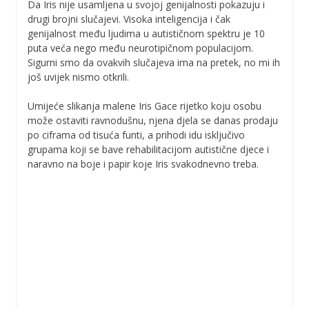
Da Iris nije usamljena u svojoj genijalnosti pokazuju i
drugi brojni slučajevi. Visoka inteligencija i čak
genijalnost među ljudima u autističnom spektru je 10
puta veća nego među neurotipičnom populacijom.
Sigurni smo da ovakvih slučajeva ima na pretek, no mi ih
još uvijek nismo otkrili.
Umijeće slikanja malene Iris Gace rijetko koju osobu
može ostaviti ravnodušnu, njena djela se danas prodaju
po ciframa od tisuća funti, a prihodi idu isključivo
grupama koji se bave rehabilitacijom autistične djece i
naravno na boje i papir koje Iris svakodnevno treba.