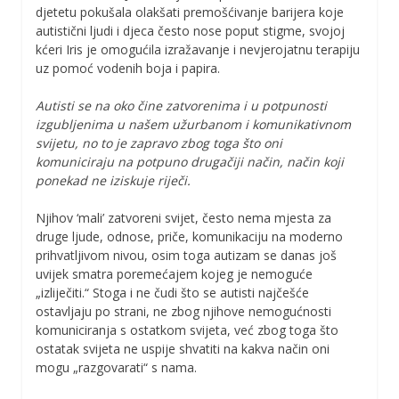
djetetu pokušala olakšati premošćivanje barijera koje
autistični ljudi i djeca često nose poput stigme, svojoj
kćeri Iris je omogućila izražavanje i nevjerojatnu terapiju
uz pomoć vodenih boja i papira.
Autisti se na oko čine zatvorenima i u potpunosti
izgubljenima u našem užurbanom i komunikativnom
svijetu, no to je zapravo zbog toga što oni
komuniciraju na potpuno drugačiji način, način koji
ponekad ne iziskuje riječi.
Njihov ‘mali’ zatvoreni svijet, često nema mjesta za
druge ljude, odnose, priče, komunikaciju na moderno
prihvatljivom nivou, osim toga autizam se danas još
uvijek smatra poremećajem kojeg je nemoguće
„izliječiti.“ Stoga i ne čudi što se autisti najčešće
ostavljaju po strani, ne zbog njihove nemogućnosti
komuniciranja s ostatkom svijeta, već zbog toga što
ostatak svijeta ne uspije shvatiti na kakva način oni
mogu „razgovarati“ s nama.