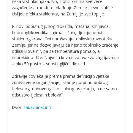
neka vrst hladnjaka. No, s obzirom na sve veće
zagađenje atmosfere, hlađenje Zemlje je sve slabije.
Uslijed efekta staklenika, na Zemlji je sve toplije.
Plinovi poput ugljičnog dioksida, metana, smijavca,
fluorougljikovodika i njima sličnih, djeluju poput
staklenog krova. Oni narušavaju toplinsku ravnotežu
Zemlje, jer ne dozvoljavaju da njeno toplinsko zračenje
odlazi u Svemir, pa se temperatura pomalo, ali
neprekidno diže. Najveću krivnju za ovakvo zagrijavanje
– oko 50 posto – snosi ugljični dioksid.
Zdravlje čovjeka je prema prema definiciji Svjetske
zdravstvene organizacije, “stanje potpuno dobrog
tjelesnog, duhovnog i socijalnog osjećanja, a ne samo
odsustvo tjelesnih bolova”.
Izvor:
zabavninet.info