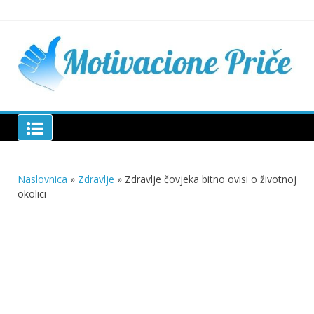
Skip
to
content
Mu
pri
živo
pou
pri
Motivacione Priče
živ
Naslovnica
»
Zdravlje
»
Zdravlje čovjeka bitno ovisi o životnoj
okolici