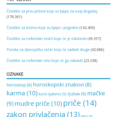
Čestitke za prvu pričest koje su lijepe za ovaj događaj
(176.361)
Čestitke za krizmu koje su lijepe i prigodne
(142.409)
Čestitke za rođendan sestri koje će je oduševiti
(45.357)
Poruke za djevojačku večer koje će zadiviti druge
(42.686)
Čestitke za rođendan sinu koje će ga zabaviti
(23.238)
OZNAKE
horoskopski znakovi
(8)
horoskop
(6)
karma
(10)
mačke
ljubav
(6)
kućni ljubimci
(5)
priče
(14)
mudre priče
(10)
(9)
zakon privlačenja
(13)
čakre
(4)