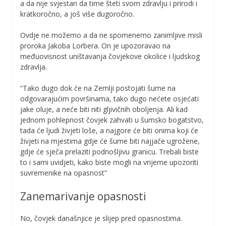
a da nije svjestan da time šteti svom zdravlju i prirodi i
kratkoročno, a još više dugoročno.
Ovdje ne možemo a da ne spomenemo zanimljive misli
proroka Jakoba Lorbera. On je upozoravao na
međuovisnost uništavanja čovjekove okolice i ljudskog
zdravlja.
“Tako dugo dok će na Zemlji postojati šume na
odgovarajućim površinama, tako dugo nećete osjećati
jake oluje, a neće biti niti gljivičnih oboljenja. Ali kad
jednom pohlepnost čovjek zahvati u šumsko bogatstvo,
tada će ljudi živjeti loše, a najgore će biti onima koji će
živjeti na mjestima gdje će šume biti najjače ugrožene,
gdje će sječa prelaziti podnošljivu granicu. Trebali biste
to i sami uvidjeti, kako biste mogli na vrijeme upozoriti
suvremenike na opasnost”
Zanemarivanje opasnosti
No, čovjek današnjice je slijep pred opasnostima.