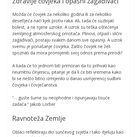
Zdravlje čovjeka i opasni zagađivači
Možda će čovjek za nekoliko godina ili za nekoliko
desetljeća naći lijek protiv raka. Ali, tada će suzbijati
bolest, a ne njene uzroke. A uzrok su teška oštećenja
zemljinog atmosferskog omotača. Plinovi, otpad i slični
zagađivači, postaju svakim danom sve opasniji. A uzrok
svemu je ponašanje čovjeka. Zašto čovjek ne želi
spoznati da mora promijeniti svoj odnos prema prirodi?
A kada će to jednom biti primoran da to prihvati kao
neumitnu činjenicu, pitanje je da li će biti vremena kako
bi se nešto bitno izmijenilo u danas usmjerenoj sudbini
čovjeka i čovječanstva.
“… guste šume su neophodne i ispunjavaju tisuće
zadaća.” Jakob Lorber
Ravnoteža Zemlje
Oblaci reflektiraju dio sunčevog svjetla i tako djeluju kao