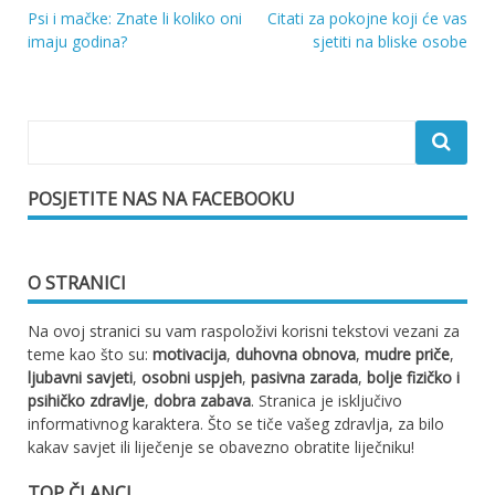
Psi i mačke: Znate li koliko oni
Citati za pokojne koji će vas
Navigacija
imaju godina?
sjetiti na bliske osobe
objava
POSJETITE NAS NA FACEBOOKU
O STRANICI
Na ovoj stranici su vam raspoloživi korisni tekstovi vezani za
teme kao što su:
motivacija
,
duhovna obnova
,
mudre priče
,
ljubavni savjeti
,
osobni uspjeh
,
pasivna zarada
,
bolje fizičko i
psihičko zdravlje
,
dobra zabava
. Stranica je isključivo
informativnog karaktera. Što se tiče vašeg zdravlja, za bilo
kakav savjet ili liječenje se obavezno obratite liječniku!
TOP ČLANCI