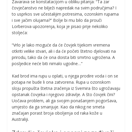
Zavarava se konstatacijom u obliku pitanja: “Ta zar
čovječanstvo ne bilježi napredak na svim područjima? I
to usprkos sve učestalijim potresima, ozonskim rupama
i sve jačim olujama?” Bolje bi mu bilo da prouči
Lorberova upozorenja, koja je pisao prije nekoliko
stoljeća:
“Vrlo je lako moguće da će čovjek tijekom vremena
otkriti velike stvari, ali i da će početi štetno djelovati na
prirodu, tako da će ona doista biti smrtno ugrožena. A
posljedice neće biti nimalo ugodne…”
Kad brod ima rupu u oplati, u njega prodire voda i on se
potapa ne bude li ona zatvorena. Rupa u ozonskom
sloju propušta štetna zračenja iz Svemira što ugrožavaju
opstanak čovjeka i njegovo zdravlje. A što čovjek čini?
Uočava problem, ali ga svojim ponašanjem pogoršava,
umjesto da ga smanjuje. Kao da nikog ne smeta
značajan porast broja oboljenja od raka kože u
Australiji.