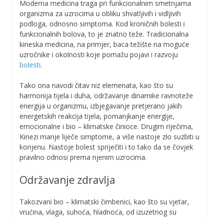
Moderna medicina traga pri funkcionalnim smetnjama
organizma za uzrocima u obliku shvatljivih i vidljivih
podloga, odnosno simptoma. Kod kroničnih bolesti i
funkcionalnih bolova, to je znatno teže. Tradicionalna
kineska medicina, na primjer, baca težište na moguće
uzročnike i okolnosti koje pomažu pojavi i razvoju
bolesti
.
Tako ona navodi čitav niz elemenata, kao što su
harmonija tijela i duha, održavanje dinamike ravnoteže
energija u organizmu, izbjegavanje pretjerano jakih
energetskih reakcija tijela, pomanjkanje energije,
emocionalne i bio – klimatske činioce. Drugim riječima,
Kinezi manje liječe simptome, a više nastoje zlo suzbiti u
korijenu. Nastoje bolest spriječiti i to tako da se čovjek
pravilno odnosi prema njenim uzrocima.
Održavanje zdravlja
Takozvani bio – klimatski čimbenici, kao što su vjetar,
vrućina, vlaga, suhoća, hladnoća, od izuzetnog su