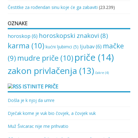
Čestitke za rođendan sinu koje će ga zabaviti
(23.239)
OZNAKE
horoskopski znakovi
(8)
horoskop
(6)
karma
(10)
mačke
ljubav
(6)
kućni ljubimci
(5)
priče
(14)
mudre priče
(10)
(9)
zakon privlačenja
(13)
čakre
(4)
ISTINITE PRIČE
Došla je k njoj da umre
Dječak kome je vuk bio čovjek, a čovjek vuk
Muž Švicarac nije me prihvatio