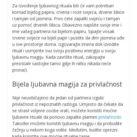
Za izvođenje ljubavnog rituala biti će vam potreban
komad bijelog papira, crvena i roze svijeća, drvene šibice
i tamjan od jasmina. Prvo ćete zapaliti svijeću i tamjan
uz pomoć drvenih šibica. Obavezno napišite svoje ime i
ime vašeg partnera na bijelom papiru. Sipajte vosak
crvene svijeće na bijeli papir i pustite da dim jasmina uđe
u sve prostorije doma. Izgovarajte imena dok izvodite
ritual i usmjerite svu svoju pozitivnu energiju u svoju
ljubavnu magiju. Kada završite ritual, zakopajte
preostale sastojke tamo gdje ih nitko nikada neće
pronaći.
Bijela ljubavna magija za privlačnost
Nije neuobičajeno da jedan od partnera izgubi
privlačnost iz nepoznatih razloga. Umjesto da čekate da
se strast voljene osobe vrati, možete koristiti moćne
ljubavne rituale da ponovo zapalite plamen
privlačnosti
.
Također možete koristiti ljubavnu magiju i da probudite
čežnju u nekom koga volite. Međutim, budite oprezni
kada koristite ove moćne ritualne tajne.