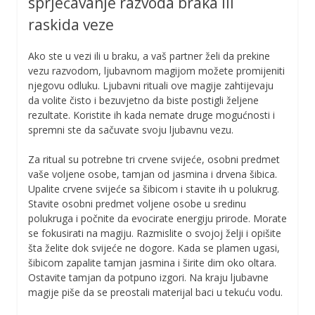
sprječavanje razvoda braka ili
raskida veze
Ako ste u vezi ili u braku, a vaš partner želi da prekine
vezu razvodom, ljubavnom magijom možete promijeniti
njegovu odluku. Ljubavni rituali ove magije zahtijevaju
da volite čisto i bezuvjetno da biste postigli željene
rezultate. Koristite ih kada nemate druge mogućnosti i
spremni ste da sačuvate svoju ljubavnu vezu.
Za ritual su potrebne tri crvene svijeće, osobni predmet
vaše voljene osobe, tamjan od jasmina i drvena šibica.
Upalite crvene svijeće sa šibicom i stavite ih u polukrug.
Stavite osobni predmet voljene osobe u sredinu
polukruga i počnite da evocirate energiju prirode. Morate
se fokusirati na magiju. Razmislite o svojoj želji i opišite
šta želite dok svijeće ne dogore. Kada se plamen ugasi,
šibicom zapalite tamjan jasmina i širite dim oko oltara.
Ostavite tamjan da potpuno izgori. Na kraju ljubavne
magije piše da se preostali materijal baci u tekuću vodu.