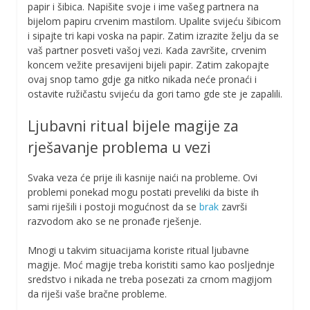
papir i šibica. Napišite svoje i ime vašeg partnera na
bijelom papiru crvenim mastilom. Upalite svijeću šibicom
i sipajte tri kapi voska na papir. Zatim izrazite želju da se
vaš partner posveti vašoj vezi. Kada završite, crvenim
koncem vežite presavijeni bijeli papir. Zatim zakopajte
ovaj snop tamo gdje ga nitko nikada neće pronaći i
ostavite ružičastu svijeću da gori tamo gde ste je zapalili.
Ljubavni ritual bijele magije za
rješavanje problema u vezi
Svaka veza će prije ili kasnije naići na probleme. Ovi
problemi ponekad mogu postati preveliki da biste ih
sami riješili i postoji mogućnost da se
brak
završi
razvodom ako se ne pronađe rješenje.
Mnogi u takvim situacijama koriste ritual ljubavne
magije. Moć magije treba koristiti samo kao posljednje
sredstvo i nikada ne treba posezati za crnom magijom
da riješi vaše bračne probleme.