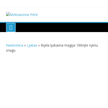
Skip
to
content
Motivacione Priče
Mudre priče o životu i poučne priče o životu
Naslovnica
»
Ljubav
»
Bijela ljubavna magija: Otkrijte njenu
snagu