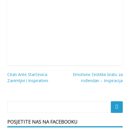
Citati Ante Starčevića:
Emotivne čestitke bratu za
Navigacija
Zanimljivi i Inspirativni
rođendan – Inspiracija
objava
POSJETITE NAS NA FACEBOOKU