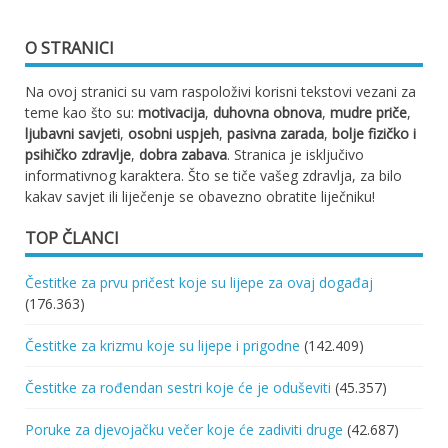
O STRANICI
Na ovoj stranici su vam raspoloživi korisni tekstovi vezani za
teme kao što su:
motivacija
,
duhovna obnova
,
mudre priče
,
ljubavni savjeti
,
osobni uspjeh
,
pasivna zarada
,
bolje fizičko i
psihičko zdravlje
,
dobra zabava
. Stranica je isključivo
informativnog karaktera. Što se tiče vašeg zdravlja, za bilo
kakav savjet ili liječenje se obavezno obratite liječniku!
TOP ČLANCI
Čestitke za prvu pričest koje su lijepe za ovaj događaj
(176.363)
Čestitke za krizmu koje su lijepe i prigodne
(142.409)
Čestitke za rođendan sestri koje će je oduševiti
(45.357)
Poruke za djevojačku večer koje će zadiviti druge
(42.687)