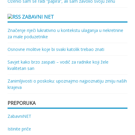
Oženio sam se radi “papira”, ali sam zavolio svoju ženu
ZABAVNI NET
Značenje riječi lukrativno u kontekstu ulaganja u nekretnine
za male poduzetnike
Osnovne molitve koje bi svaki katolik trebao znati
Savjet kako brzo zaspati – vodič za radnike koji žele
kvalitetan san
Zanimljivosti o poskoku: upoznajmo najpoznatiju zmiju naših
krajeva
PREPORUKA
ZabavniNET
Istinite priče