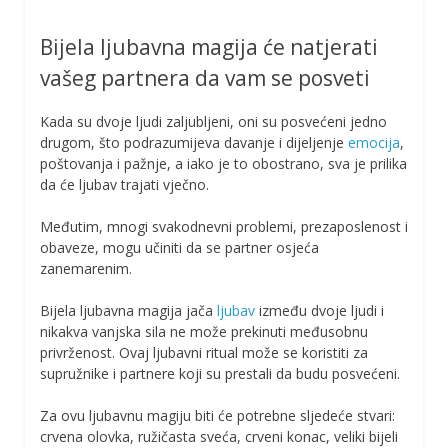
Bijela ljubavna magija će natjerati
vašeg partnera da vam se posveti
Kada su dvoje ljudi zaljubljeni, oni su posvećeni jedno
drugom, što podrazumijeva davanje i dijeljenje
emocija
,
poštovanja i pažnje, a iako je to obostrano, sva je prilika
da će ljubav trajati vječno.
Međutim, mnogi svakodnevni problemi, prezaposlenost i
obaveze, mogu učiniti da se partner osjeća
zanemarenim.
Bijela ljubavna magija jača
ljubav
između dvoje ljudi i
nikakva vanjska sila ne može prekinuti međusobnu
privrženost. Ovaj ljubavni ritual može se koristiti za
supružnike i partnere koji su prestali da budu posvećeni.
Za ovu ljubavnu magiju biti će potrebne sljedeće stvari:
crvena olovka, ružičasta sveća, crveni konac, veliki bijeli