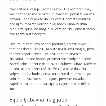
Nevjerstvo u vezi je veoma često. U nekom trenutku,
vaš partner se može okrenuti avanturi i pokušati da vas
prevari. Kada otkrijete da vas vara ili nemate kontrolu
nad njim, možete koristiti ovaj moćni ljubavni ritual.
Međutim, ljubavna magija će vam pružiti vjernost samo
ako i sami niste nevjerni.
Ovaj ritual zahtijeva osobni predmet, crvenu svijeću,
tamjan i drvenu šibicu. Da biste izvršili ovu magiju, prvo
morate zapaliti crvenu svijeću i tamjan drvenim
šibicama. Stavite osobni predmet vaše voljene osobe
ispred sebe i počnite da prizivate duhove ljubavi. Možete
početi tako što ćete reći šta želite, a to je da vaša
voljena osoba bude vjerna. Raspršite dim tamjana po
sobi. Kada završite sa magijom, povežite ostatke
zajedno i zakopajte u saksiju sa cvijećem koje držite u
kući.
Bijela ljubavna magija za