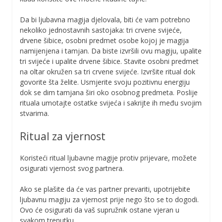
Da bi ljubavna magija djelovala, biti će vam potrebno
nekoliko jednostavnih sastojaka: tri crvene svijeće,
drvene šibice, osobni predmet osobe kojoj je magija
namijenjena i tamjan. Da biste izvršili ovu magiju, upalite
tri svijeće i upalite drvene šibice. Stavite osobni predmet
na oltar okružen sa tri crvene svijeće. Izvršite ritual dok
govorite šta želite. Usmjerite svoju pozitivnu energiju
dok se dim tamjana širi oko osobnog predmeta. Poslije
rituala umotajte ostatke svijeća i sakrijte ih među svojim
stvarima.
Ritual za vjernost
Koristeći ritual ljubavne magije protiv prijevare, možete
osigurati vjernost svog partnera.
Ako se plašite da će vas partner prevariti, upotrijebite
ljubavnu magiju za vjernost prije nego što se to dogodi.
Ovo će osigurati da vaš supružnik ostane vjeran u
svakom trenutku.