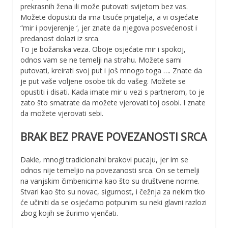
prekrasnih žena ili može putovati svijetom bez vas.
Možete dopustiti da ima tisuće prijatelja, a vi osjećate
“mir i povjerenje ‘, jer znate da njegova posvećenost i
predanost dolazi iz srca.
To je božanska veza. Oboje osjećate mir i spokoj,
odnos vam se ne temelji na strahu. Možete sami
putovati, kreirati svoj put i još mnogo toga …. Znate da
je put vaše voljene osobe tik do vašeg. Možete se
opustiti i disati. Kada imate mir u vezi s partnerom, to je
zato što smatrate da možete vjerovati toj osobi. I znate
da možete vjerovati sebi.
BRAK BEZ PRAVE POVEZANOSTI SRCA
Dakle, mnogi tradicionalni brakovi pucaju, jer im se
odnos nije temeljio na povezanosti srca. On se temelji
na vanjskim čimbenicima kao što su društvene norme.
Stvari kao što su novac, sigurnost, i čežnja za nekim tko
će učiniti da se osjećamo potpunim su neki glavni razlozi
zbog kojih se žurimo vjenčati.