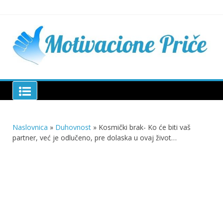
Skip
to
content
Mu
pri
živo
pou
pri
Motivacione Priče
živ
Naslovnica
»
Duhovnost
»
Kosmički brak- Ko će biti vaš
partner, već je odlučeno, pre dolaska u ovaj život…