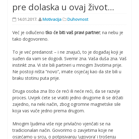
pre dolaska u ovaj život…
14.01.2017.
Motivacija
Duhovnost
Već je odlučeno
tko će biti vaš pravi partner
; na nebu je
tako dogovoreno.
To je već predanost – i ne znajući, to je događaj koji je
suđen da vam se dogodi. Svemir zna. Vaša duša zna. Vaš
instinkt zna. Vi ste bili partneri u mnogim životima prije.
Ne postoji ništa “novo”, imate osjećaj kao da ste bili u
braku stotinu puta prije.
Druga osoba zna što će reći ili neće reći, da se razvije
proces. Uvijek ćete se vratiti jedno drugome ili se držati
zajedno, na neki način, zbog ogromne magnetske sile
koja vas vuče jedno prema drugom.
Mnogim ljudima više nije privlačno vjenčati se na
tradicionalan način. Govorimo o zavjetima koje ne
osjećamo u srcu, o potpisivanju ‘ugovora’ i trošenju