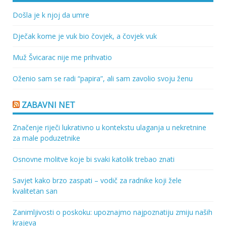
Došla je k njoj da umre
Dječak kome je vuk bio čovjek, a čovjek vuk
Muž Švicarac nije me prihvatio
Oženio sam se radi “papira”, ali sam zavolio svoju ženu
ZABAVNI NET
Značenje riječi lukrativno u kontekstu ulaganja u nekretnine
za male poduzetnike
Osnovne molitve koje bi svaki katolik trebao znati
Savjet kako brzo zaspati – vodič za radnike koji žele
kvalitetan san
Zanimljivosti o poskoku: upoznajmo najpoznatiju zmiju naših
krajeva