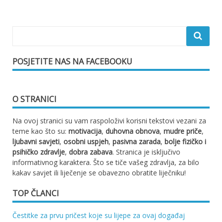
POSJETITE NAS NA FACEBOOKU
O STRANICI
Na ovoj stranici su vam raspoloživi korisni tekstovi vezani za
teme kao što su:
motivacija
,
duhovna obnova
,
mudre priče
,
ljubavni savjeti
,
osobni uspjeh
,
pasivna zarada
,
bolje fizičko i
psihičko zdravlje
,
dobra zabava
. Stranica je isključivo
informativnog karaktera. Što se tiče vašeg zdravlja, za bilo
kakav savjet ili liječenje se obavezno obratite liječniku!
TOP ČLANCI
Čestitke za prvu pričest koje su lijepe za ovaj događaj