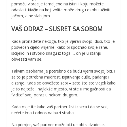
pomoću vibracije temeljene na istini i koju možete
odaslati. Način na koji volite može drugu osobu učiniti
jačom, a ne slabijom.
VAŠ ODRAZ – SUSRET SA SOBOM
Kada pronađete nekoga, tko je vjeran svojoj duši, tko je
posvećen cijelo vrijeme, kako bi spoznao svoje rane,
iscijelio ih i stvorio snagu iz toga … on je u stanju
obvezati vam se.
Takvim osobama je potrebno da budu vjerni svojoj biti. I
za to je potrebna mudrost, ispitivanje duše, padanje i
dizanje. Kada se obvežete sebi – zato što ste vidjeli kako
je to najteže i najlakše mjesto, vi ste u mogućnosti da
“vidite” svoj odraz u nekom drugom.
Kada osjetite kako vaš partner živi iz srca i da se voli,
nećete imati odnos na bazi straha.
Na primjer, vaš partner može biti u sobi s dvadeset