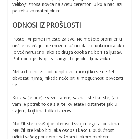
velikog iznosa novca na svetu ceremoniju koja nadilazi
potrebu za materijalnim.
ODNOSI IZ PROŠLOSTI
Postoji vrijeme i mjesto za sve. Ne možete promijeniti
nečije osjećaje i ne možete učiniti da to funkcionira ako
je već narušeno, ako se druga osoba ne bori za ljubav.
Potrebno je dvoje za tango, to je ples ljubavnika…
Netko tko ne želi biti u njihovoj moći (tko se ne želi
obvezati njima) nikada neće biti u mogućnosti obvezati
se.
Kroz vaše prošle veze i afere, saznali ste tko ste, što
vam je potrebno da sjajite, cvjetate i ostanete jaki u
svijetu, koji ima toliko izazova.
Naučili ste o vašoj osobnosti i svojim ego-aspektima.
Naučili ste kako biti jaka osoba i kako u budućnosti
učiniti vašeg partnera snažnom i jakom osobom