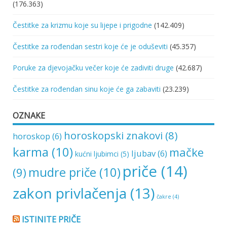
(176.363)
Čestitke za krizmu koje su lijepe i prigodne
(142.409)
Čestitke za rođendan sestri koje će je oduševiti
(45.357)
Poruke za djevojačku večer koje će zadiviti druge
(42.687)
Čestitke za rođendan sinu koje će ga zabaviti
(23.239)
OZNAKE
horoskopski znakovi
(8)
horoskop
(6)
karma
(10)
mačke
ljubav
(6)
kućni ljubimci
(5)
priče
(14)
mudre priče
(10)
(9)
zakon privlačenja
(13)
čakre
(4)
ISTINITE PRIČE