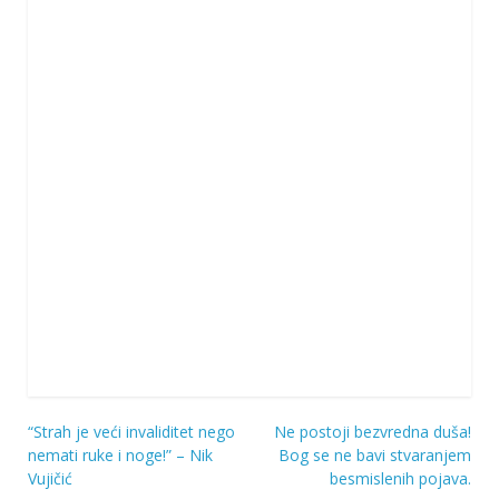
“Strah je veći invaliditet nego
Ne postoji bezvredna duša!
Navigacija
nemati ruke i noge!” – Nik
Bog se ne bavi stvaranjem
Vujičić
besmislenih pojava.
objava