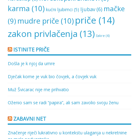
karma
(10)
mačke
ljubav
(6)
kućni ljubimci
(5)
priče
(14)
mudre priče
(10)
(9)
zakon privlačenja
(13)
čakre
(4)
ISTINITE PRIČE
Došla je k njoj da umre
Dječak kome je vuk bio čovjek, a čovjek vuk
Muž Švicarac nije me prihvatio
Oženio sam se radi “papira”, ali sam zavolio svoju ženu
ZABAVNI NET
Značenje riječi lukrativno u kontekstu ulaganja u nekretnine