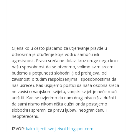
Cijena koju često plaćamo za utjerivanje pravde u
odnosima je otuđenje koje vodi u samoću i/ili
agresivnost. Prava sreća ne dolazi kroz druge nego kroz
našu sposobnost da se otvorimo, volimo svim srcem i
budemo u potpunosti slobodni (i od prohtjeva, od
zavisnosti o tuđim raspoloženjima i sposobnostima da
nas usreće). Kad uspijemo postići da naša osobna sreća
ne zavisi o vanjskom svijetu, vanjski svijet je neće moći
uništiti. Kad se uvjerimo da nam drugi nisu ništa dužni i
da sami nismo nikom ništa dužni onda postajemo
slobodni i spremni za pravu ljubav, neograničenu i
neopterećenu.
IZVOR:
kako-lijecit-svoj-zivot.blogspot.com