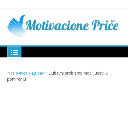
Skip
to
content
Mu
pri
živo
pou
pri
Motivacione Priče
živ
Naslovnica
»
Ljubav
»
Ljubavni problemi: Moć ljubavi u
pomirenju