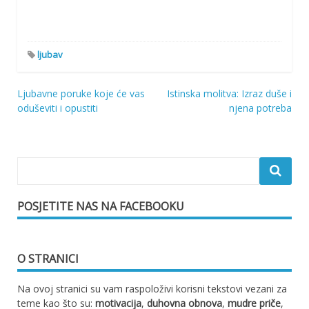
ljubav
Ljubavne poruke koje će vas
Istinska molitva: Izraz duše i
Navigacija
oduševiti i opustiti
njena potreba
objava
POSJETITE NAS NA FACEBOOKU
O STRANICI
Na ovoj stranici su vam raspoloživi korisni tekstovi vezani za
teme kao što su:
motivacija
,
duhovna obnova
,
mudre priče
,