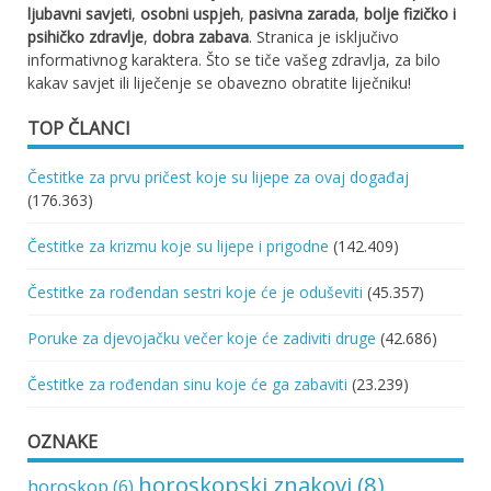
ljubavni savjeti
,
osobni uspjeh
,
pasivna zarada
,
bolje fizičko i
psihičko zdravlje
,
dobra zabava
. Stranica je isključivo
informativnog karaktera. Što se tiče vašeg zdravlja, za bilo
kakav savjet ili liječenje se obavezno obratite liječniku!
TOP ČLANCI
Čestitke za prvu pričest koje su lijepe za ovaj događaj
(176.363)
Čestitke za krizmu koje su lijepe i prigodne
(142.409)
Čestitke za rođendan sestri koje će je oduševiti
(45.357)
Poruke za djevojačku večer koje će zadiviti druge
(42.686)
Čestitke za rođendan sinu koje će ga zabaviti
(23.239)
OZNAKE
horoskopski znakovi
(8)
horoskop
(6)