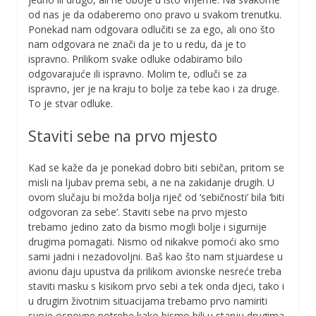
od nas je da odaberemo ono pravo u svakom trenutku.
Ponekad nam odgovara odlučiti se za ego, ali ono što
nam odgovara ne znači da je to u redu, da je to
ispravno. Prilikom svake odluke odabiramo bilo
odgovarajuće ili ispravno. Molim te, odluči se za
ispravno, jer je na kraju to bolje za tebe kao i za druge.
To je stvar odluke.
Staviti sebe na prvo mjesto
Kad se kaže da je ponekad dobro biti sebičan, pritom se
misli na ljubav prema sebi, a ne na zakidanje drugih. U
ovom slučaju bi možda bolja riječ od ‘sebičnosti’ bila ‘biti
odgovoran za sebe’. Staviti sebe na prvo mjesto
trebamo jedino zato da bismo mogli bolje i sigurnije
drugima pomagati. Nismo od nikakve pomoći ako smo
sami jadni i nezadovoljni. Baš kao što nam stjuardese u
avionu daju upustva da prilikom avionske nesreće treba
staviti masku s kisikom prvo sebi a tek onda djeci, tako i
u drugim životnim situacijama trebamo prvo namiriti
svoje osnovne potrebe kako bismo bili u stanju drugima