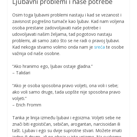
Ljubavni problemi i naše potrebe
Osim toga ljubavni problemi nastaju i kad se vezanost i
zavisnost pogrešno tumače kao ljubav. Kad nam voljena
osoba prestane zadovoljavati naše potrebe i
udovoljavati našim željama, tad pogotovo nastaju
problemi, ali samo zato što se ne radi o pravoj ljubavi.
Kad nekoga stvarno volimo onda nam je
sreća
te osobe
važnija od naše osobne.
“Ako hranimo ego, ljubav ostaje gladna.”
– Talidari
“Ako je osoba sposobna pravo voljeti, ona voli i sebe;
ako voli samo druge, tada uopšte nije sposobna pravo
voljeti.”
– Erich Fromm
Tanka je linija između ljubavi i egoizma. Voljeti sebe ne
znači biti egoističan, sebičan, arogantan, narcisoidan ili
tašt. Ljubav i ego su dvije suprotne stvari. Možete imati
jedno ili drugo, ali ne oboje u isto vrijeme. Na svakome