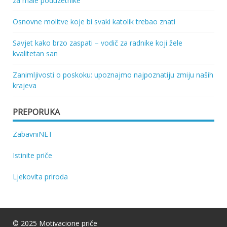
za male poduzetnike
Osnovne molitve koje bi svaki katolik trebao znati
Savjet kako brzo zaspati – vodič za radnike koji žele
kvalitetan san
Zanimljivosti o poskoku: upoznajmo najpoznatiju zmiju naših
krajeva
PREPORUKA
ZabavniNET
Istinite priče
Ljekovita priroda
© 2025 Motivacione priče