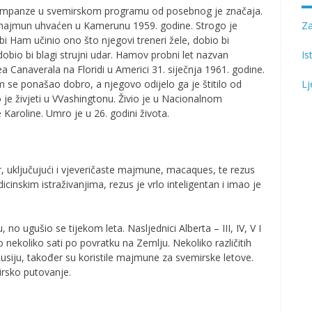
s čimpanze u svemirskom programu od posebnog je značaja.
i majmun uhvaćen u Kamerunu 1959. godine. Strogo je
Z
i Ham učinio ono što njegovi treneri žele, dobio bi
obio bi blagi strujni udar. Hamov probni let nazvan
Is
ea Canaverala na Floridi u Americi 31. siječnja 1961. godine.
am se ponašao dobro, a njegovo odijelo ga je štitilo od
Lj
 je živjeti u VVashingtonu. Živio je u Nacionalnom
Karoline. Umro je u 26. godini života.
, uključujući i vjeveričaste majmune, macaques, te rezus
skim istraživanjima, rezus je vrlo inteligentan i imao je
, no ugušio se tijekom leta. Nasljednici Alberta – III, IV, V I
o nekoliko sati po povratku na Zemlju. Nekoliko različitih
Rusiju, također su koristile majmune za svemirske letove.
irsko putovanje.