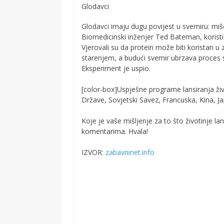
Glodavci
Glodavci imaju dugu povijest u svemiru: miševi
Biomedicinski inženjer Ted Bateman, koristi
Vjerovali su da protein može biti koristan 
starenjem, a budući svemir ubrzava proces st
Eksperiment je uspio.
[color-box]Uspješne programe lansiranja ži
Države, Sovjetski Savez, Francuska, Kina, Jap
Koje je vaše mišljenje za to što životinje la
komentarima. Hvala!
IZVOR:
zabavninet.info