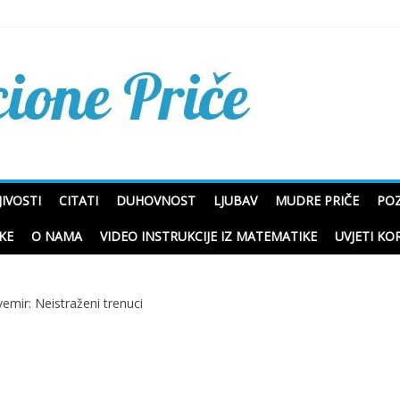
Mudre priče o životu i p
IVOSTI
CITATI
DUHOVNOST
LJUBAV
MUDRE PRIČE
POZ
KE
O NAMA
VIDEO INSTRUKCIJE IZ MATEMATIKE
UVJETI KO
vemir: Neistraženi trenuci