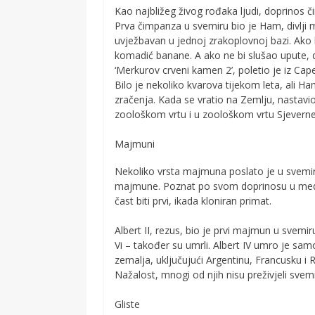
Kao najbližeg živog rođaka ljudi, doprino
Prva čimpanza u svemiru bio je Ham, divlj
uvježbavan u jednoj zrakoplovnoj bazi. Ako b
komadić banane. A ako ne bi slušao upute, d
‘Merkurov crveni kamen 2’, poletio je iz Cap
Bilo je nekoliko kvarova tijekom leta, ali H
zračenja. Kada se vratio na Zemlju, nastavio
zoološkom vrtu i u zoološkom vrtu Sjeverne 
Majmuni
Nekoliko vrsta majmuna poslato je u svemir
majmune. Poznat po svom doprinosu u medicin
čast biti prvi, ikada kloniran primat.
Albert II, rezus, bio je prvi majmun u svemiru
Vi – također su umrli. Albert IV umro je sam
zemalja, uključujući Argentinu, Francusku i 
Nažalost, mnogi od njih nisu preživjeli svem
Gliste