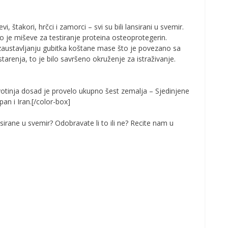
, štakori, hrčci i zamorci – svi su bili lansirani u svemir.
o je miševe za testiranje proteina osteoprotegerin.
u zaustavljanju gubitka koštane mase što je povezano sa
arenja, to je bilo savršeno okruženje za istraživanje.
votinja dosad je provelo ukupno šest zemalja – Sjedinjene
an i Iran.[/color-box]
nsirane u svemir? Odobravate li to ili ne? Recite nam u