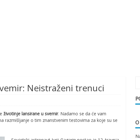
svemir: Neistraženi trenuci
P
ve
životinje lansirane u svemir
. Nadamo se da će vam
ti na razmišljanje o tim znanstvenim testovima za koje su se
O
Na
Sovjetski astronaut Jurij Gagarin postao je 12. travnja