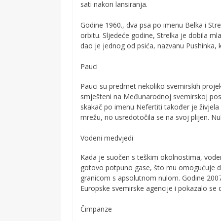
sati nakon lansiranja.
Godine 1960., dva psa po imenu Belka i Strel
orbitu. Sljedeće godine, Strelka je dobila m
dao je jednog od psića, nazvanu Pushinka, k
Pauci
Pauci su predmet nekoliko svemirskih projek
smješteni na Međunarodnoj svemirskoj postaji
skakač po imenu Nefertiti također je živjel
mrežu, no usredotočila se na svoj plijen. Nul
Vodeni medvjedi
Kada je suočen s teškim okolnostima, voden
gotovo potpuno gase, što mu omogućuje da ž
granicom s apsolutnom nulom. Godine 2007.
Europske svemirske agencije i pokazalo se 
Čimpanze