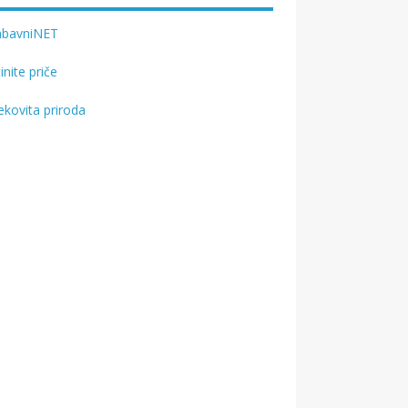
abavniNET
tinite priče
ekovita priroda