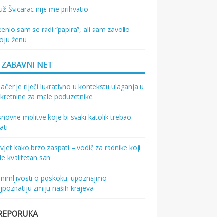
ž Švicarac nije me prihvatio
enio sam se radi “papira”, ali sam zavolio
oju ženu
ZABAVNI NET
ačenje riječi lukrativno u kontekstu ulaganja u
kretnine za male poduzetnike
novne molitve koje bi svaki katolik trebao
ati
vjet kako brzo zaspati – vodič za radnike koji
le kvalitetan san
nimljivosti o poskoku: upoznajmo
jpoznatiju zmiju naših krajeva
REPORUKA