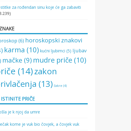
stitke za rođendan sinu koje će ga zabaviti
3.239)
ZNAKE
horoskopski znakovi
oroskop
(6)
karma
(10)
8)
ljubav
kućni ljubimci
(5)
mudre priče
(10)
mačke
(9)
)
riče
(14)
zakon
rivlačenja
(13)
čakre
(4)
ISTINITE PRIČE
šla je k njoj da umre
ečak kome je vuk bio čovjek, a čovjek vuk