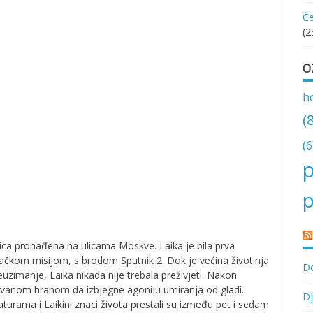
Če
(2
O
h
(
(6
p
p
talica pronađena na ulicama Moskve. Laika je bila prva
lačkom misijom, s brodom Sputnik 2. Dok je većina životinja
Do
zimanje, Laika nikada nije trebala preživjeti. Nakon
rovanom hranom da izbjegne agoniju umiranja od gladi.
Dj
aturama i Laikini znaci života prestali su između pet i sedam