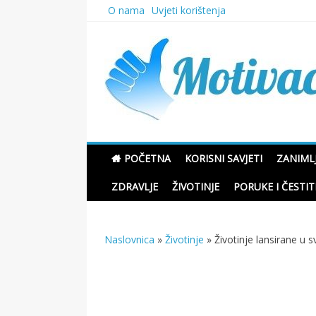
Skip
O nama
Uvjeti korištenja
to
content
Motivacione Priče
POČETNA
KORISNI SAVJETI
ZANIMLJ
ZDRAVLJE
ŽIVOTINJE
PORUKE I ČESTIT
Naslovnica
»
Životinje
»
Životinje lansirane u s