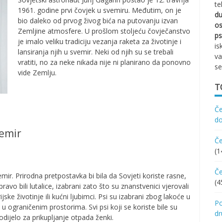
te
1961. godine prvi čovjek u svemiru. Međutim, on je
d
bio daleko od prvog živog bića na putovanju izvan
os
Zemljine atmosfere. U prošlom stoljeću čovječanstvo
ps
je imalo veliku tradiciju vezanja raketa za životinje i
is
lansiranja njih u svemir. Neki od njih su se trebali
va
vratiti, no za neke nikada nije ni planirano da ponovno
se
vide Zemlju.
T
Če
d
vemir
Če
(1
Če
mir. Prirodna pretpostavka bi bila da Sovjeti koriste rasne,
(4
ravo bili lutalice, izabrani zato što su znanstvenici vjerovali
jske životinje ili kućni ljubimci. Psi su izabrani zbog lakoće u
Po
u ograničenim prostorima. Svi psi koji se koriste bile su
d
 odijelo za prikupljanje otpada ženki.