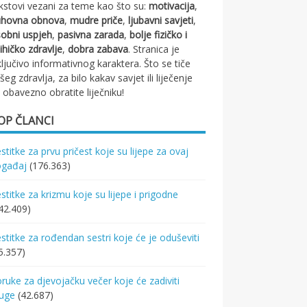
kstovi vezani za teme kao što su:
motivacija
,
uhovna obnova
,
mudre priče
,
ljubavni savjeti
,
obni uspjeh
,
pasivna zarada
,
bolje fizičko i
ihičko zdravlje
,
dobra zabava
. Stranica je
ključivo informativnog karaktera. Što se tiče
šeg zdravlja, za bilo kakav savjet ili liječenje
 obavezno obratite liječniku!
OP ČLANCI
stitke za prvu pričest koje su lijepe za ovaj
ogađaj
(176.363)
stitke za krizmu koje su lijepe i prigodne
42.409)
stitke za rođendan sestri koje će je oduševiti
5.357)
ruke za djevojačku večer koje će zadiviti
ruge
(42.687)