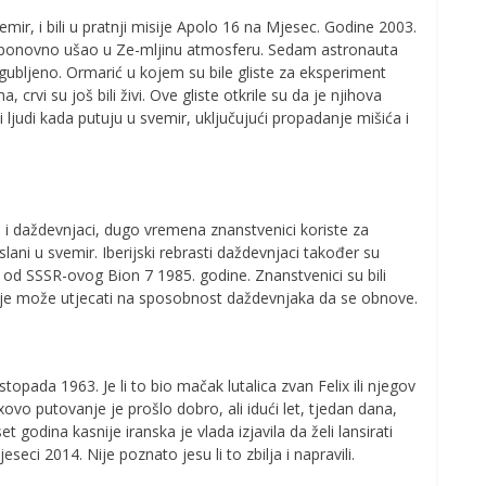
svemir, i bili u pratnji misije Apolo 16 na Mjesec. Godine 2003.
 ponovno ušao u Ze-mljinu atmosferu. Sedam astronauta
izgubljeno. Ormarić u kojem su bile gliste za eksperiment
, crvi su još bili živi. Ove gliste otkrile su da je njihova
 i ljudi kada putuju u svemir, uključujući propadanje mišića i
i daždevnjaci, dugo vremena znanstvenici koriste za
lani u svemir. Iberijski rebrasti daždevnjaci također su
i od SSSR-ovog Bion 7 1985. godine. Znanstvenici su bili
nje može utjecati na sposobnost daždevnjaka da se obnove.
stopada 1963. Je li to bio mačak lutalica zvan Felix ili njegov
ixovo putovanje je prošlo dobro, ali idući let, tjedan dana,
 godina kasnije iranska je vlada izjavila da želi lansirati
eci 2014. Nije poznato jesu li to zbilja i napravili.