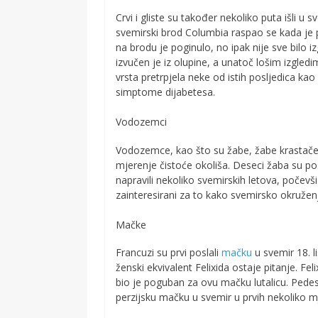
Crvi i gliste su također nekoliko puta išli u 
svemirski brod Columbia raspao se kada je
na brodu je poginulo, no ipak nije sve bilo 
izvučen je iz olupine, a unatoč lošim izgledima
vrsta pretrpjela neke od istih posljedica kao
simptome dijabetesa.
Vodozemci
Vodozemce, kao što su žabe, žabe krastače 
mjerenje čistoće okoliša. Deseci žaba su pos
napravili nekoliko svemirskih letova, počevš
zainteresirani za to kako svemirsko okruže
Mačke
Francuzi su prvi poslali
mačku
u svemir 18. li
ženski ekvivalent Felixida ostaje pitanje. Fel
bio je poguban za ovu mačku lutalicu. Pedeset
perzijsku mačku u svemir u prvih nekoliko mjes