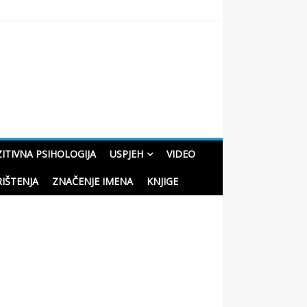
oučne priče o životu
ITIVNA PSIHOLOGIJA
USPJEH
VIDEO
RIŠTENJA
ZNAČENJE IMENA
KNJIGE