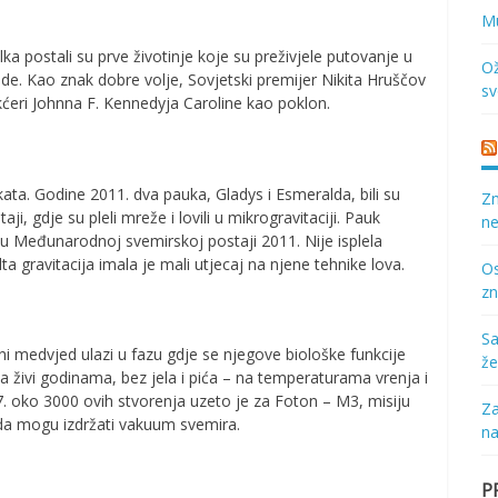
Mu
ka postali su prve životinje koje su preživjele putovanje u
Ož
lade. Kao znak dobre volje, Sovjetski premijer Nikita Hruščov
sv
ćeri Johnna F. Kennedyja Caroline kao poklon.
ata. Godine 2011. dva pauka, Gladys i Esmeralda, bili su
Zn
, gdje su pleli mreže i lovili u mikrogravitaciji. Pauk
ne
a u Međunarodnoj svemirskoj postaji 2011. Nije isplela
ta gravitacija imala je mali utjecaj na njene tehnike lova.
Os
zn
Sa
i medvjed ulazi u fazu gdje se njegove biološke funkcije
že
ivi godinama, bez jela i pića – na temperaturama vrenja i
 oko 3000 ovih stvorenja uzeto je za Foton – M3, misiju
Za
da mogu izdržati vakuum svemira.
na
P