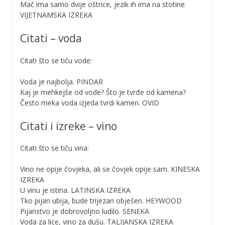
Mač ima samo dvije oštrice, jezik ih ima na stotine.
VIJETNAMSKA IZREKA
Citati – voda
Citati što se tiču vode:
Voda je najbolja. PINDAR
Kaj je mehkejše od vode? Što je tvrđe od kamena?
Često meka voda izjeda tvrdi kamen. OVID
Citati i izreke – vino
Citati što se tiču vina:
Vino ne opije čovjeka, ali se čovjek opije sam. KINESKA
IZREKA
U vinu je istina. LATINSKA IZREKA
Tko pijan ubija, bude trijezan obješen. HEYWOOD
Pijanstvo je dobrovoljno ludilo. SENEKA
Voda za lice, vino za dušu. TALIJANSKA IZREKA