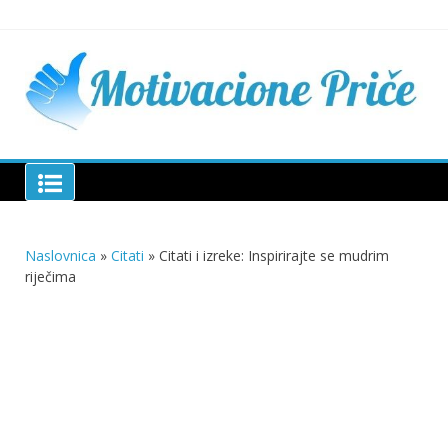
Skip
to
content
Mu
pri
živo
pou
pri
Motivacione Priče
živ
Naslovnica
»
Citati
»
Citati i izreke: Inspirirajte se mudrim
riječima