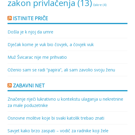
zakon privlačenja
(13)
čakre
(4)
ISTINITE PRIČE
Došla je k njoj da umre
Dječak kome je vuk bio čovjek, a čovjek vuk
Muž Švicarac nije me prihvatio
Oženio sam se radi “papira”, ali sam zavolio svoju ženu
ZABAVNI NET
Značenje riječi lukrativno u kontekstu ulaganja u nekretnine
za male poduzetnike
Osnovne molitve koje bi svaki katolik trebao znati
Savjet kako brzo zaspati – vodič za radnike koji žele