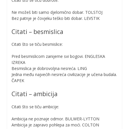
Citati što se tiču dobrote:
Ne možeš biti samo djelomično dobar. TOLSTOJ
Bez patnje je čovjeku teško biti dobar. LEVSTIK
Citati – besmislica
Citati što se tiču besmislice:
Pred besmislicom zanijeme svi bogovi. ENGLESKA
IZREKA
Besmislica je dobrovoljna nesreća. LING
Jedna među najvećih nesreća civilizacije je učena budala.
ČAPEK
Citati – ambicija
Citati što se tiču ambicije:
Ambicija ne poznaje odmor. BULWER-LYTTON
Ambicija je zapravo pohlepa za moći. COLTON