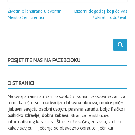
Životinje lansirane u svemir:
Bizarni događaji koji će vas
Navigacija
Neistraženi trenuci
šokirati i oduševiti
objava
POSJETITE NAS NA FACEBOOKU
O STRANICI
Na ovoj stranici su vam raspoloživi korisni tekstovi vezani za
teme kao što su:
motivacija
,
duhovna obnova
,
mudre priče
,
ljubavni savjeti
,
osobni uspjeh
,
pasivna zarada
,
bolje fizičko i
psihičko zdravlje
,
dobra zabava
. Stranica je isključivo
informativnog karaktera. Što se tiče vašeg zdravlja, za bilo
kakav savjet ili liječenje se obavezno obratite liječniku!