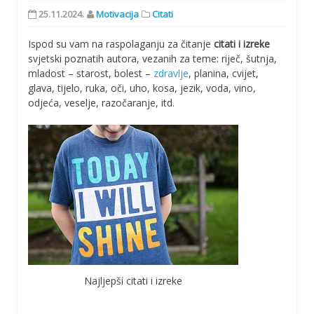
25.11.2024.
Motivacija
Citati
Ispod su vam na raspolaganju za čitanje
citati i izreke
svjetski poznatih autora, vezanih za teme: riječ, šutnja,
mladost – starost, bolest –
zdravlje
, planina, cvijet,
glava, tijelo, ruka, oči, uho, kosa, jezik, voda, vino,
odjeća, veselje, razočaranje, itd.
Najljepši citati i izreke