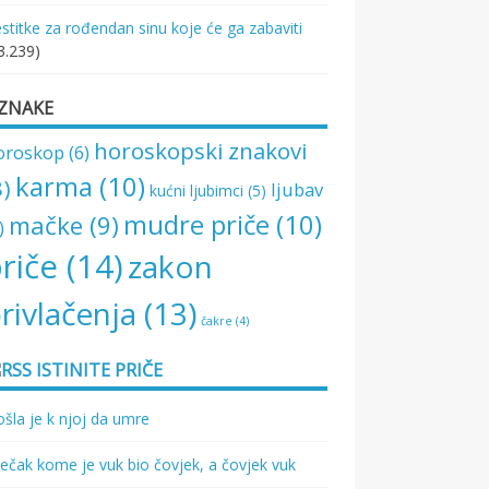
stitke za rođendan sinu koje će ga zabaviti
3.239)
ZNAKE
horoskopski znakovi
oroskop
(6)
karma
(10)
8)
ljubav
kućni ljubimci
(5)
mudre priče
(10)
mačke
(9)
)
riče
(14)
zakon
rivlačenja
(13)
čakre
(4)
ISTINITE PRIČE
šla je k njoj da umre
ečak kome je vuk bio čovjek, a čovjek vuk