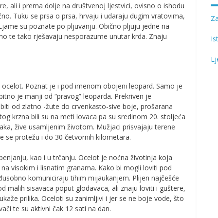
, ali i prema dolje na društvenoj ljestvici, ovisno o ishodu
čno. Tuku se prsa o prsa, hrvaju i udaraju dugim vratovima,
Z
. Ljame su poznate po pljuvanju. Obično pljuju jedne na
eno te tako rješavaju nesporazume unutar krda. Znaju
Is
Lj
no ocelot. Poznat je i pod imenom obojeni leopard. Samo je
itno je manji od “pravog” leoparda. Prekriven je
iti od zlatno -žute do crvenkasto-sive boje, prošarana
 krzna bili su na meti lovaca pa su sredinom 20. stoljeća
čaka, žive usamljenim životom. Mužjaci prisvajaju terene
 te se protežu i do 30 četvornih kilometara.
njanju, kao i u trčanju. Ocelot je noćna životinja koja
i na visokim i lisnatim granama. Kako bi mogli loviti pod
međusobno komuniciraju tihim mijaukanjem. Plijen najčešće
d malih sisavaca poput glodavaca, ali znaju loviti i guštere,
kaže prilika. Oceloti su zanimljivi i jer se ne boje vode, što
ači te su aktivni čak 12 sati na dan.