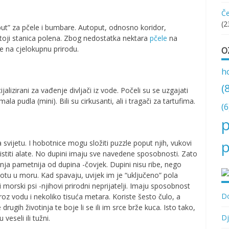
Če
(2
ut” za pčele i bumbare. Autoput, odnosno koridor,
stoji stanica polena. Zbog nedostatka nektara
pčele
na
če na cjelokupnu prirodu.
O
h
(
ijalizirani za vađenje divljači iz vode. Počeli su se uzgajati
ala pudla (mini). Bili su cirkusanti, ali i tragači za tartufima.
(6
p
p
 svijetu. I hobotnice mogu složiti puzzle poput njih, vukovi
titi alate. No dupini imaju sve navedene sposobnosti. Zato
inja pametnija od dupina -čovjek. Dupini nisu ribe, nego
ivotu u moru. Kad spavaju, uvijek im je “uključeno” pola
morski psi -njihovi prirodni neprijatelji. Imaju sposobnost
Do
 kroz vodu i nekoliko tisuća metara. Koriste šesto čulo, a
drugih životinja te boje li se ili im srce brže kuca. Isto tako,
Dj
veseli ili tužni.