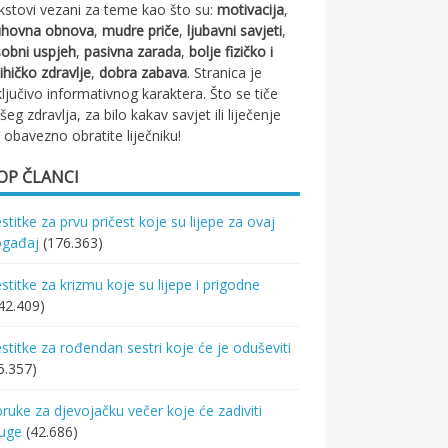
kstovi vezani za teme kao što su:
motivacija
,
uhovna obnova
,
mudre priče
,
ljubavni savjeti
,
obni uspjeh
,
pasivna zarada
,
bolje fizičko i
ihičko zdravlje
,
dobra zabava
. Stranica je
ključivo informativnog karaktera. Što se tiče
šeg zdravlja, za bilo kakav savjet ili liječenje
 obavezno obratite liječniku!
OP ČLANCI
stitke za prvu pričest koje su lijepe za ovaj
ogađaj
(176.363)
stitke za krizmu koje su lijepe i prigodne
42.409)
stitke za rođendan sestri koje će je oduševiti
5.357)
ruke za djevojačku večer koje će zadiviti
ruge
(42.686)