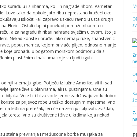
Mu
tko surađuju i s ribarima, koji ih nagrade ribom. Pametan
ide. Love tako da opkole jato riba neprestano kružeći oko
Ož
 pokušavaju iskočiti -ali zapravo uskaču ravno u usta drugih
sv
 na Floridi. Ostali dupini ponekad pomažu ribarima u
režu, a za nagradu ih ribari nahrane svježim ulovom, što je
blem. Nekad koriste i oruđe. Iako nemaju ruke, znanstvenici
t trave, poput mamca, kojom privlače plijen, odnosno manje
dmete koje pronađu u bogatom morskom podmorju da si
Zn
đenim plastičnim dihalicama koje su ljudi izgubili.
ne
Os
zn
 od njih-nemaju grbe. Potječu iz Južne Amerike, ali ih sad
vlje ljame žive u planinama, ali i u pustinjama. One su
Sa
rste biljaka. Vole biti blizu vode jer ne zadržavaju vodu dobro
že
ga koriste za prijevoz robe u teško dostupnim mjestima. Vrlo
ret na leđima pretežak, leći će na zemlju i pljuvati, zviždati,
Za
ijela tereta. Vrlo su društvene i žive u krdima koja nekad
na
a su stalna previranja i međusobne borbe mužjaka za
P