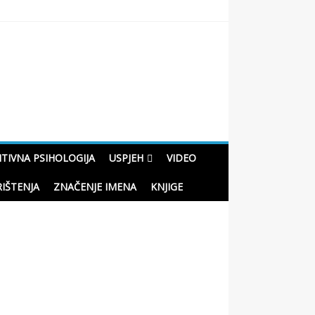
oučne priče o životu
ITIVNA PSIHOLOGIJA
USPJEH
VIDEO
RIŠTENJA
ZNAČENJE IMENA
KNJIGE