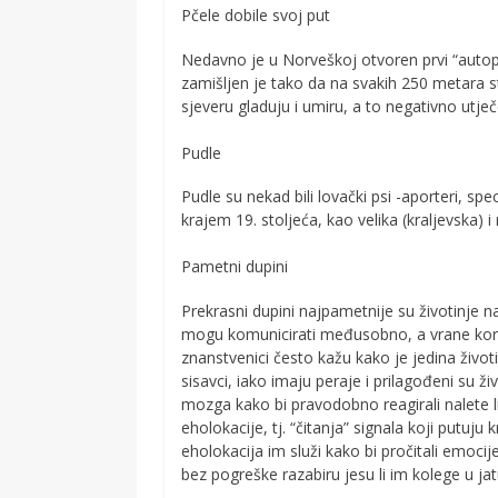
Pčele dobile svoj put
Nedavno je u Norveškoj otvoren prvi “autop
zamišljen je tako da na svakih 250 metara 
sjeveru gladuju i umiru, a to negativno utje
Pudle
Pudle su nekad bili lovački psi -aporteri, spec
krajem 19. stoljeća, kao velika (kraljevska) i m
Pametni dupini
Prekrasni dupini najpametnije su životinje na
mogu komunicirati međusobno, a vrane koris
znanstvenici često kažu kako je jedina život
sisavci, iako imaju peraje i prilagođeni su ž
mozga kako bi pravodobno reagirali nalete li 
eholokacije, tj. “čitanja” signala koji putuju
eholokacija im služi kako bi pročitali emocije 
bez pogreške razabiru jesu li im kolege u jatu 