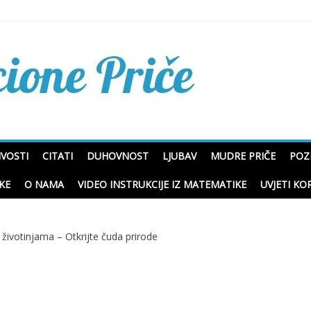
Mudre priče o životu i p
IVOSTI
CITATI
DUHOVNOST
LJUBAV
MUDRE PRIČE
POZ
KE
O NAMA
VIDEO INSTRUKCIJE IZ MATEMATIKE
UVJETI KO
 životinjama – Otkrijte čuda prirode