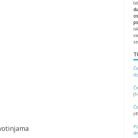
te
d
os
ps
is
va
se
T
Če
d
Če
(1
Če
(4
Po
ivotinjama
d