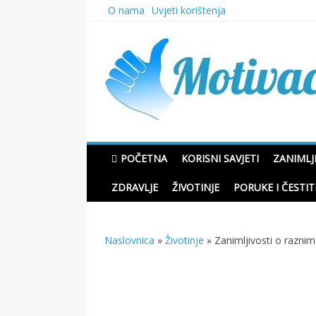
Skip
O nama
Uvjeti korištenja
to
content
Motivacione Priče
POČETNA
KORISNI SAVJETI
ZANIMLJ
ZDRAVLJE
ŽIVOTINJE
PORUKE I ČESTIT
Naslovnica
»
Životinje
»
Zanimljivosti o raznim