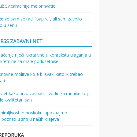
ž Švicarac nije me prihvatio
enio sam se radi “papira”, ali sam zavolio
oju ženu
ZABAVNI NET
ačenje riječi lukrativno u kontekstu ulaganja u
kretnine za male poduzetnike
novne molitve koje bi svaki katolik trebao
ati
vjet kako brzo zaspati – vodič za radnike koji
le kvalitetan san
nimljivosti o poskoku: upoznajmo
jpoznatiju zmiju naših krajeva
REPORUKA