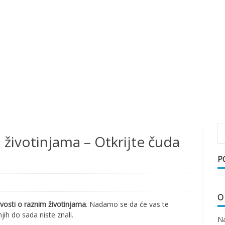
 životinjama – Otkrijte čuda
P
O
ivosti o raznim životinjama
. Nadamo se da će vas te
jih do sada niste znali.
Na