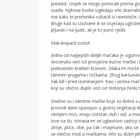
prevlast. Uvijek se mogu pomicati prema gore
svađe. Njihove borbe izgledaju vrlo dramati
sve kako bi protivnika ozbacili iz ravnoteže
druge kad su izazvane ili se osjećaju ugrož
pljuvati i na ljude, ali je to puno rjeđe.
Mali leopard ocelot
Jedna od najljepših divljih mačaka je sigur
dvostruko veći od prosječne kućne mačke i b
prekrasnim kratkim krznom. Dlaka im može b
tamnim prugama i točkama. Zbog baršunastog
čak bili i pred izumiranjem. Kao i većina ma
koji su obično duplo veći od teritorija ženki
Snažne su i okretne mačke koje su dobre u pe
provodi dane spavajući u gustoj vegetaciji il
okriljem noći, imaju izvrstan sluh i vid, a 
love na tlu. Ishrana im se uglavnom sastoji o
zmije, ptice, ribe, pa čak i majmune, ako se u
se obično misli o mačkama. Vrlo su dobri pliv