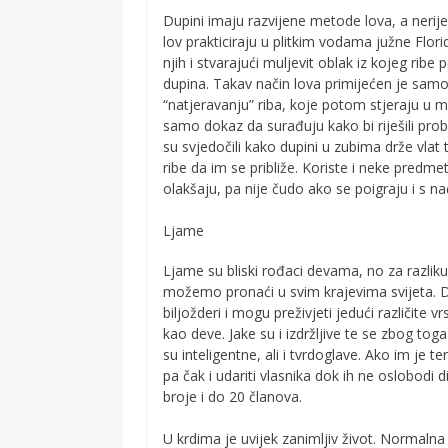
Dupini imaju razvijene metode lova, a nerije
lov prakticiraju u plitkim vodama južne Flor
njih i stvarajući muljevit oblak iz kojeg ribe
dupina. Takav način lova primijećen je samo
“natjeravanju” riba, koje potom stjeraju u m
samo dokaz da surađuju kako bi riješili pro
su svjedočili kako dupini u zubima drže vla
ribe da im se približe. Koriste i neke pre
olakšaju, pa nije čudo ako se poigraju i s na
Ljame
Ljame su bliski rođaci devama, no za razliku
možemo pronaći u svim krajevima svijeta. Di
biljožderi i mogu preživjeti jedući različite v
kao deve. Jake su i izdržljive te se zbog to
su inteligentne, ali i tvrdoglave. Ako im je te
pa čak i udariti vlasnika dok ih ne oslobodi d
broje i do 20 članova.
U krdima je uvijek zanimljiv život. Normaln