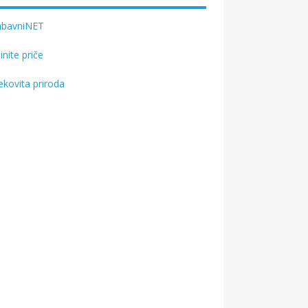
abavniNET
tinite priče
ekovita priroda