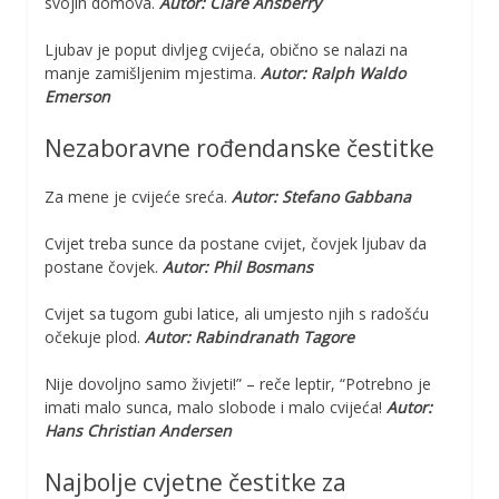
svojih domova.
Autor: Clare Ansberry
Ljubav je poput divljeg cvijeća, obično se nalazi na
manje zamišljenim mjestima.
Autor: Ralph Waldo
Emerson
Nezaboravne rođendanske čestitke
Za mene je cvijeće sreća.
Autor: Stefano Gabbana
Cvijet treba sunce da postane cvijet, čovjek ljubav da
postane čovjek.
Autor: Phil Bosmans
Cvijet sa tugom gubi latice, ali umjesto njih s radošću
očekuje plod.
Autor: Rabindranath Tagore
Nije dovoljno samo živjeti!” – reče leptir, “Potrebno je
imati malo sunca, malo slobode i malo cvijeća!
Autor:
Hans Christian Andersen
Najbolje cvjetne čestitke za