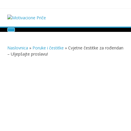
Skip
to
content
Motivacione Priče
Mudre priče o životu i poučne priče o životu
Naslovnica
»
Poruke i čestitke
»
Cvjetne čestitke za rođendan
– Uljepšajte proslavu!