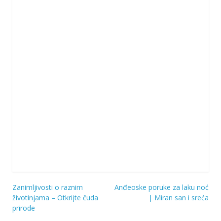
Zanimljivosti o raznim
Anđeoske poruke za laku noć
Navigacija
životinjama – Otkrijte čuda
| Miran san i sreća
prirode
objava