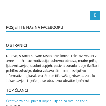
POSJETITE NAS NA FACEBOOKU
O STRANICI
Na ovoj stranici su vam raspoloživi korisni tekstovi vezani za
teme kao što su:
motivacija
,
duhovna obnova
,
mudre priče
,
ljubavni savjeti
,
osobni uspjeh
,
pasivna zarada
,
bolje fizičko i
psihičko zdravlje
,
dobra zabava
. Stranica je isključivo
informativnog karaktera. Što se tiče vašeg zdravlja, za bilo
kakav savjet ili liječenje se obavezno obratite liječniku!
TOP ČLANCI
Čestitke za prvu pričest koje su lijepe za ovaj događaj
(176.363)