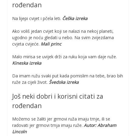
rođendan
Na lijepi cvijet i pčela leti.
Češka izreka
Ako voliš jedan cvijet koji se nalazi na nekoj planeti,
ugodno je noću gledati u nebo. Na svim zvijezdama
cvjeta cvijeće.
Mali princ
Malo mirisa se uvijek drži za ruku koja vam daje ruže.
Kineska izreka
Da imam ružu svaki put kada pomislim na tebe, brao bih
ruže za cijeli život.
Švedska izreka
Još neki dobri i korisni citati za
rođendan
Možemo se žaliti jer grmovi ruža imaju trnje, ili se
radovati jer grmovi trnja imaju ruže.
Autor: Abraham
Lincoln