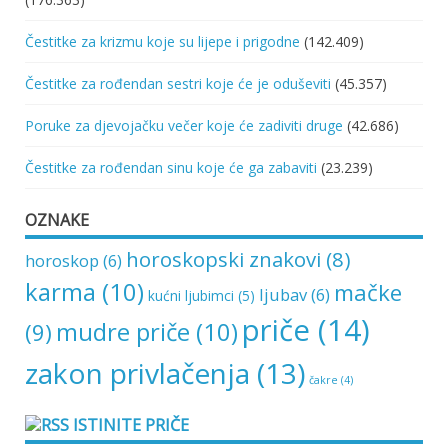
Čestitke za krizmu koje su lijepe i prigodne
(142.409)
Čestitke za rođendan sestri koje će je oduševiti
(45.357)
Poruke za djevojačku večer koje će zadiviti druge
(42.686)
Čestitke za rođendan sinu koje će ga zabaviti
(23.239)
OZNAKE
horoskopski znakovi
(8)
horoskop
(6)
karma
(10)
mačke
ljubav
(6)
kućni ljubimci
(5)
priče
(14)
mudre priče
(10)
(9)
zakon privlačenja
(13)
čakre
(4)
ISTINITE PRIČE