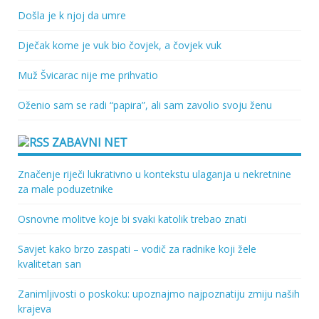
Došla je k njoj da umre
Dječak kome je vuk bio čovjek, a čovjek vuk
Muž Švicarac nije me prihvatio
Oženio sam se radi “papira”, ali sam zavolio svoju ženu
ZABAVNI NET
Značenje riječi lukrativno u kontekstu ulaganja u nekretnine
za male poduzetnike
Osnovne molitve koje bi svaki katolik trebao znati
Savjet kako brzo zaspati – vodič za radnike koji žele
kvalitetan san
Zanimljivosti o poskoku: upoznajmo najpoznatiju zmiju naših
krajeva