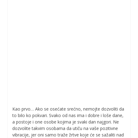
Kao prvo… Ako se osećate srećno, nemojte dozvoliti da
to bilo ko pokvari. Svako od nas ima i dobre i loše dane,
a postoje i one osobe kojima je svaki dan najgori. Ne
dozvolite takvim osobama da utiču na vaše pozitivne
vibracije, jer oni samo traže žrtve koje će se sažaliti nad