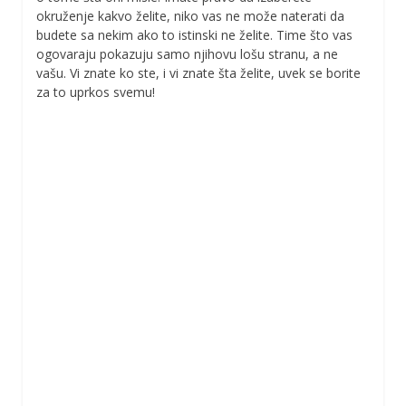
okruženje kakvo želite, niko vas ne može naterati da
budete sa nekim ako to istinski ne želite. Time što vas
ogovaraju pokazuju samo njihovu lošu stranu, a ne
vašu. Vi znate ko ste, i vi znate šta želite, uvek se borite
za to uprkos svemu!