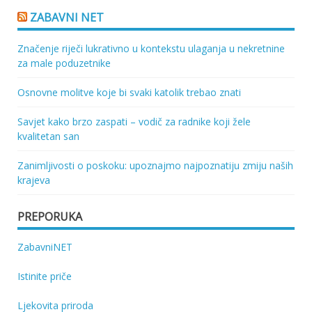
ZABAVNI NET
Značenje riječi lukrativno u kontekstu ulaganja u nekretnine
za male poduzetnike
Osnovne molitve koje bi svaki katolik trebao znati
Savjet kako brzo zaspati – vodič za radnike koji žele
kvalitetan san
Zanimljivosti o poskoku: upoznajmo najpoznatiju zmiju naših
krajeva
PREPORUKA
ZabavniNET
Istinite priče
Ljekovita priroda