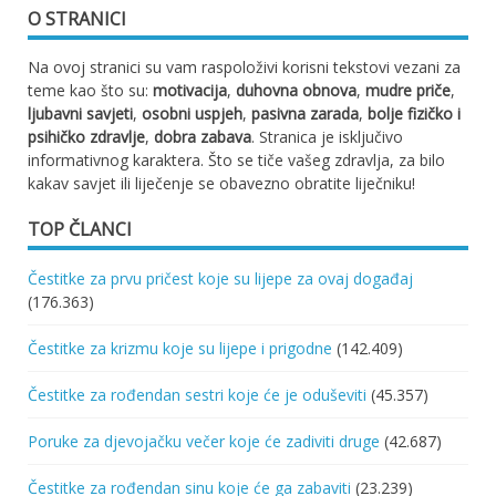
O STRANICI
Na ovoj stranici su vam raspoloživi korisni tekstovi vezani za
teme kao što su:
motivacija
,
duhovna obnova
,
mudre priče
,
ljubavni savjeti
,
osobni uspjeh
,
pasivna zarada
,
bolje fizičko i
psihičko zdravlje
,
dobra zabava
. Stranica je isključivo
informativnog karaktera. Što se tiče vašeg zdravlja, za bilo
kakav savjet ili liječenje se obavezno obratite liječniku!
TOP ČLANCI
Čestitke za prvu pričest koje su lijepe za ovaj događaj
(176.363)
Čestitke za krizmu koje su lijepe i prigodne
(142.409)
Čestitke za rođendan sestri koje će je oduševiti
(45.357)
Poruke za djevojačku večer koje će zadiviti druge
(42.687)
Čestitke za rođendan sinu koje će ga zabaviti
(23.239)