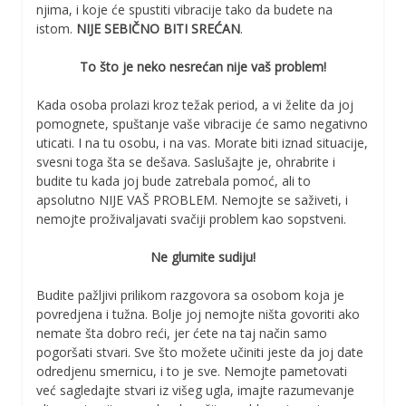
njima, i koje će spustiti vibracije tako da budete na
istom.
NIJE SEBIČNO BITI SREĆAN
.
To što je neko nesrećan nije vaš problem!
Kada osoba prolazi kroz težak period, a vi želite da joj
pomognete, spuštanje vaše vibracije će samo negativno
uticati. I na tu osobu, i na vas. Morate biti iznad situacije,
svesni toga šta se dešava. Saslušajte je, ohrabrite i
budite tu kada joj bude zatrebala pomoć, ali to
apsolutno NIJE VAŠ PROBLEM. Nemojte se saživeti, i
nemojte proživaljavati svačiji problem kao sopstveni.
Ne glumite sudiju!
Budite pažljivi prilikom razgovora sa osobom koja je
povredjena i tužna. Bolje joj nemojte ništa govoriti ako
nemate šta dobro reći, jer ćete na taj način samo
pogoršati stvari. Sve što možete učiniti jeste da joj date
odredjenu smernicu, i to je sve. Nemojte pametovati
već sagledajte stvari iz višeg ugla, imajte razumevanje