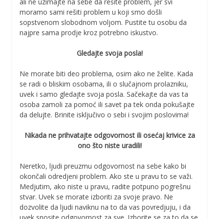
ali ne uzimajte na sebe da rešite problem, jer svi
moramo sami rešiti problem u koji smo došli
sopstvenom slobodnom voljom. Pustite tu osobu da
najpre sama prodje kroz potrebno iskustvo.
Gledajte svoja posla!
Ne morate biti deo problema, osim ako ne želite. Kada
se radi o bliskim osobama, ili o slučajnom prolazniku,
uvek i samo gledajte svoja posla. Sačekajte da vas ta
osoba zamoli za pomoć ili savet pa tek onda pokušajte
da delujte. Brinite isključivo o sebi i svojim poslovima!
Nikada ne prihvatajte odgovornost ili osećaj krivice za
ono što niste uradili!
Neretko, ljudi preuzmu odgovornost na sebe kako bi
okončali odredjeni problem. Ako ste u pravu to se važi.
Medjutim, ako niste u pravu, radite potpuno pogrešnu
stvar. Uvek se morate izboriti za svoje pravo. Ne
dozvolite da ljudi naviknu na to da vas povredjuju, i da
uvek snosite odgovornost za sve. Izborite se za to da se