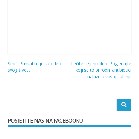
Smrt: Prihvatite je kao deo
Lečite se prirodno. Pogledajte
Navigacija
svog života
koji se to prirodni antibiotici
nalaze u vašoj kuhinji.
objava
POSJETITE NAS NA FACEBOOKU