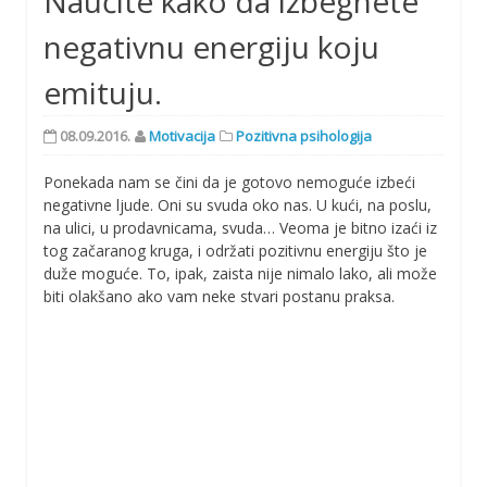
Naučite kako da izbegnete
negativnu energiju koju
emituju.
08.09.2016.
Motivacija
Pozitivna psihologija
Ponekada nam se čini da je gotovo nemoguće izbeći
negativne ljude. Oni su svuda oko nas. U kući, na poslu,
na ulici, u prodavnicama, svuda… Veoma je bitno izaći iz
tog začaranog kruga, i održati pozitivnu energiju što je
duže moguće. To, ipak, zaista nije nimalo lako, ali može
biti olakšano ako vam neke stvari postanu praksa.