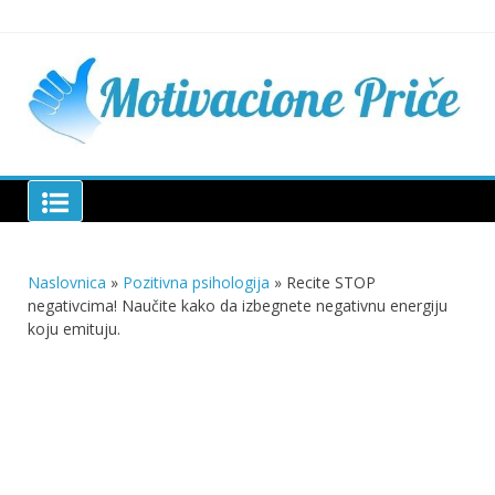
Skip
to
content
Mu
pri
živo
pou
pri
Motivacione Priče
živ
Naslovnica
»
Pozitivna psihologija
»
Recite STOP
negativcima! Naučite kako da izbegnete negativnu energiju
koju emituju.