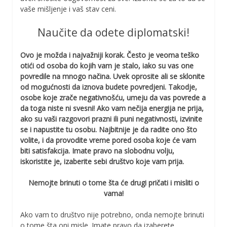
vaše mišljenje i vaš stav ceni.
Naučite da odete diplomatski!
Ovo je možda i najvažniji korak. Često je veoma teško
otići od osoba do kojih vam je stalo, iako su vas one
povredile na mnogo načina. Uvek oprosite ali se sklonite
od mogućnosti da iznova budete povredjeni. Takodje,
osobe koje zrače negativnošću, umeju da vas povrede a
da toga niste ni svesni! Ako vam nečija energija ne prija,
ako su vaši razgovori prazni ili puni negativnosti, izvinite
se i napustite tu osobu. Najbitnije je da radite ono što
volite, i da provodite vreme pored osoba koje će vam
biti satisfakcija. Imate pravo na slobodnu volju,
iskoristite je, izaberite sebi društvo koje vam prija.
Nemojte brinuti o tome šta će drugi pričati i misliti o
vama!
Ako vam to društvo nije potrebno, onda nemojte brinuti
o tome šta oni misle. Imate pravo da izaberete