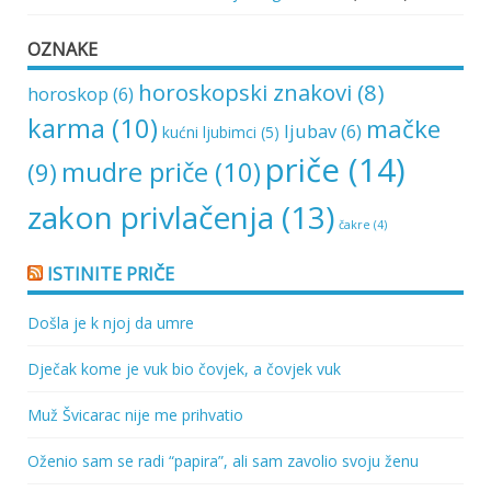
OZNAKE
horoskopski znakovi
(8)
horoskop
(6)
karma
(10)
mačke
ljubav
(6)
kućni ljubimci
(5)
priče
(14)
mudre priče
(10)
(9)
zakon privlačenja
(13)
čakre
(4)
ISTINITE PRIČE
Došla je k njoj da umre
Dječak kome je vuk bio čovjek, a čovjek vuk
Muž Švicarac nije me prihvatio
Oženio sam se radi “papira”, ali sam zavolio svoju ženu