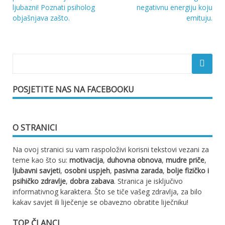
ljubazni! Poznati psiholog
negativnu energiju koju
objava
objašnjava zašto.
emituju.
POSJETITE NAS NA FACEBOOKU
O STRANICI
Na ovoj stranici su vam raspoloživi korisni tekstovi vezani za
teme kao što su:
motivacija
,
duhovna obnova
,
mudre priče
,
ljubavni savjeti
,
osobni uspjeh
,
pasivna zarada
,
bolje fizičko i
psihičko zdravlje
,
dobra zabava
. Stranica je isključivo
informativnog karaktera. Što se tiče vašeg zdravlja, za bilo
kakav savjet ili liječenje se obavezno obratite liječniku!
TOP ČLANCI