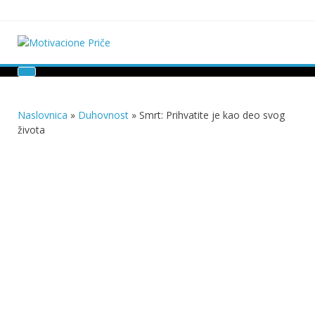
Skip
to
content
Motivacione Priče
Mudre priče o životu i poučne priče o životu
Naslovnica
»
Duhovnost
»
Smrt: Prihvatite je kao deo svog
života