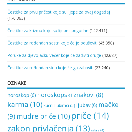
Čestitke za prvu pričest koje su lijepe za ovaj događaj
(176.363)
Čestitke za krizmu koje su lijepe i prigodne
(142.411)
Čestitke za rođendan sestri koje će je oduševiti
(45.358)
Poruke za djevojačku večer koje će zadiviti druge
(42.687)
Čestitke za rođendan sinu koje će ga zabaviti
(23.240)
OZNAKE
horoskopski znakovi
(8)
horoskop
(6)
karma
(10)
mačke
ljubav
(6)
kućni ljubimci
(5)
priče
(14)
mudre priče
(10)
(9)
zakon privlačenja
(13)
čakre
(4)