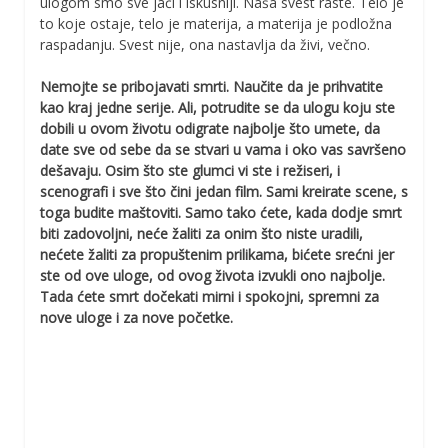
ulogom smo sve jači i iskusniji. Naša svest raste. Telo je
to koje ostaje, telo je materija, a materija je podložna
raspadanju. Svest nije, ona nastavlja da živi, večno.
Nemojte se pribojavati smrti. Naučite da je prihvatite
kao kraj jedne serije. Ali, potrudite se da ulogu koju ste
dobili u ovom životu odigrate najbolje što umete, da
date sve od sebe da se stvari u vama i oko vas savršeno
dešavaju. Osim što ste glumci vi ste i režiseri, i
scenografi i sve što čini jedan film. Sami kreirate scene, s
toga budite maštoviti. Samo tako ćete, kada dodje smrt
biti zadovoljni, neće žaliti za onim što niste uradili,
nećete žaliti za propuštenim prilikama, bićete srećni jer
ste od ove uloge, od ovog života izvukli ono najbolje.
Tada ćete smrt dočekati mirni i spokojni, spremni za
nove uloge i za nove početke.