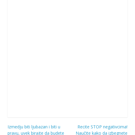
Izmedju biti ljubazan i biti u
Recite STOP negativcima!
Navigacija
pravu, uvek birajte da budete
Naučite kako da izbegnete