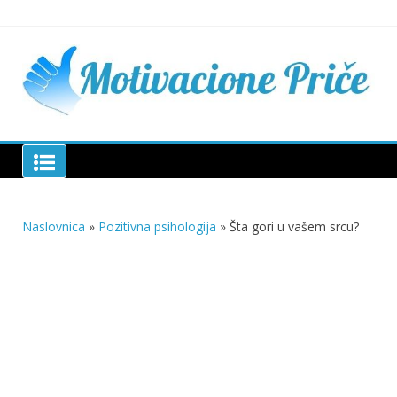
Skip
to
content
Mu
pri
živo
pou
pri
Motivacione Priče
živ
Naslovnica
»
Pozitivna psihologija
»
Šta gori u vašem srcu?