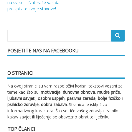
na svetu – Nateraće vas da
objava
preispitate svoje stavove!
POSJETITE NAS NA FACEBOOKU
O STRANICI
Na ovoj stranici su vam raspoloživi korisni tekstovi vezani za
teme kao što su:
motivacija
,
duhovna obnova
,
mudre priče
,
ljubavni savjeti
,
osobni uspjeh
,
pasivna zarada
,
bolje fizičko i
psihičko zdravlje
,
dobra zabava
. Stranica je isključivo
informativnog karaktera. Što se tiče vašeg zdravlja, za bilo
kakav savjet ili liječenje se obavezno obratite liječniku!
TOP ČLANCI