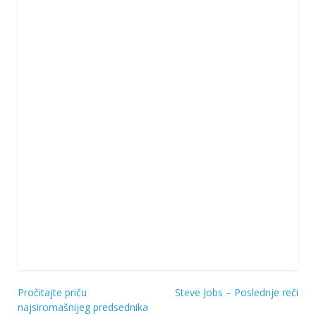
Pročitajte priču
Steve Jobs – Poslednje reči
Navigacija
najsiromašnijeg predsednika