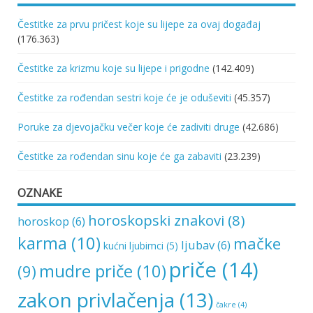
Čestitke za prvu pričest koje su lijepe za ovaj događaj
(176.363)
Čestitke za krizmu koje su lijepe i prigodne
(142.409)
Čestitke za rođendan sestri koje će je oduševiti
(45.357)
Poruke za djevojačku večer koje će zadiviti druge
(42.686)
Čestitke za rođendan sinu koje će ga zabaviti
(23.239)
OZNAKE
horoskopski znakovi
(8)
horoskop
(6)
karma
(10)
mačke
ljubav
(6)
kućni ljubimci
(5)
priče
(14)
mudre priče
(10)
(9)
zakon privlačenja
(13)
čakre
(4)