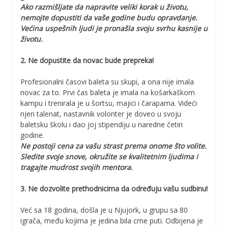
Ako razmišljate da napravite veliki korak u životu,
nemojte dopustiti da vaše godine budu opravdanje.
Većina uspešnih ljudi je pronašla svoju svrhu kasnije u
životu.
2. Ne dopustite da novac bude prepreka!
Profesionalni časovi baleta su skupi, a ona nije imala
novac za to. Prvi čas baleta je imala na košarkaškom
kampu i trenirala je u šortsu, majici i čarapama. Videći
njen talenat, nastavnik volonter je doveo u svoju
baletsku školu i dao joj stipendiju u naredne četiri
godine.
Ne postoji cena za vašu strast prema onome što volite.
Sledite svoje snove, okružite se kvalitetnim ljudima i
tragajte mudrost svojih mentora.
3. Ne dozvolite prethodnicima da određuju vašu sudbinu!
Već sa 18 godina, došla je u Njujork, u grupu sa 80
igrača, među kojima je jedina bila crne puti. Odbijena je