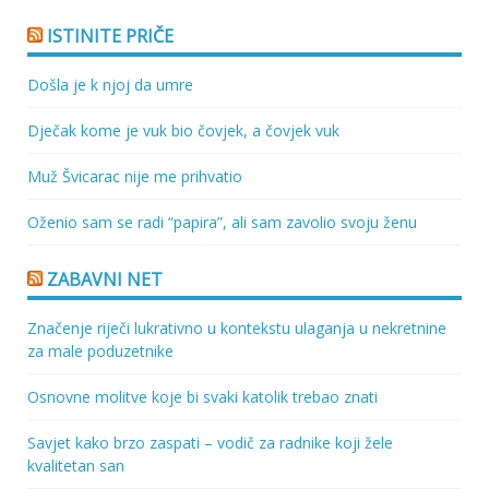
ISTINITE PRIČE
Došla je k njoj da umre
Dječak kome je vuk bio čovjek, a čovjek vuk
Muž Švicarac nije me prihvatio
Oženio sam se radi “papira”, ali sam zavolio svoju ženu
ZABAVNI NET
Značenje riječi lukrativno u kontekstu ulaganja u nekretnine
za male poduzetnike
Osnovne molitve koje bi svaki katolik trebao znati
Savjet kako brzo zaspati – vodič za radnike koji žele
kvalitetan san