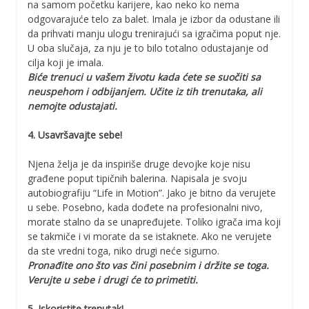
na samom početku karijere, kao neko ko nema
odgovarajuće telo za balet. Imala je izbor da odustane ili
da prihvati manju ulogu trenirajući sa igračima poput nje.
U oba slučaja, za nju je to bilo totalno odustajanje od
cilja koji je imala.
Biće trenuci u vašem životu kada ćete se suočiti sa
neuspehom i odbijanjem. Učite iz tih trenutaka, ali
nemojte odustajati.
4. Usavršavajte sebe!
Njena želja je da inspiriše druge devojke koje nisu
građene poput tipičnih balerina. Napisala je svoju
autobiografiju “Life in Motion”. Jako je bitno da verujete
u sebe. Posebno, kada dođete na profesionalni nivo,
morate stalno da se unapređujete. Toliko igrača ima koji
se takmiče i vi morate da se istaknete. Ako ne verujete
da ste vredni toga, niko drugi neće sigurno.
Pronađite ono što vas čini posebnim i držite se toga.
Verujte u sebe i drugi će to primetiti.
5. Iskoristite trenutak!