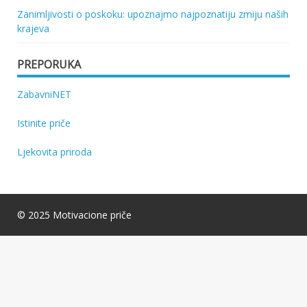
Zanimljivosti o poskoku: upoznajmo najpoznatiju zmiju naših
krajeva
PREPORUKA
ZabavniNET
Istinite priče
Ljekovita priroda
© 2025 Motivacione priče