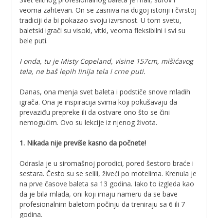
veoma zahtevan. On se zasniva na dugoj istoriji i čvrstoj
tradiciji da bi pokazao svoju izvrsnost. U tom svetu,
baletski igrači su visoki, vitki, veoma fleksibilni i svi su
bele puti.
I onda, tu je Misty Copeland, visine 157cm, mišićavog
tela, ne baš lepih linija tela i crne puti.
Danas, ona menja svet baleta i podstiče snove mladih
igrača. Ona je inspiracija svima koji pokušavaju da
prevaziđu prepreke ili da ostvare ono što se čini
nemogućim. Ovo su lekcije iz njenog života.
1. Nikada nije previše kasno da počnete!
Odrasla je u siromašnoj porodici, pored šestoro braće i
sestara. Često su se selili, živeći po motelima. Krenula je
na prve časove baleta sa 13 godina. Iako to izgleda kao
da je bila mlada, oni koji imaju nameru da se bave
profesionalnim baletom počinju da treniraju sa 6 ili 7
godina.