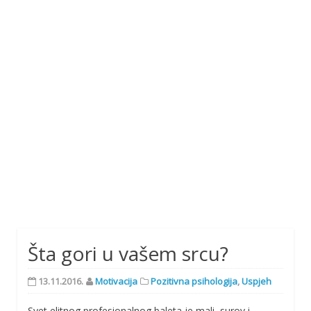
Šta gori u vašem srcu?
13.11.2016.
Motivacija
Pozitivna psihologija
,
Uspjeh
Svet elitnog profesionalnog baleta je mali, surov i