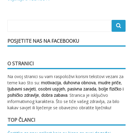
objava
POSJETITE NAS NA FACEBOOKU
O STRANICI
Na ovoj stranici su vam raspoloživi korisni tekstovi vezani za
teme kao što su:
motivacija
,
duhovna obnova
,
mudre priče
,
ljubavni savjeti
,
osobni uspjeh
,
pasivna zarada
,
bolje fizičko i
psihičko zdravlje
,
dobra zabava
. Stranica je isključivo
informativnog karaktera. Što se tiče vašeg zdravlja, za bilo
kakav savjet ili liječenje se obavezno obratite liječniku!
TOP ČLANCI