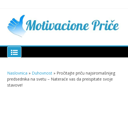
Skip
to
content
Mu
pri
živo
pou
pri
Motivacione Priče
živ
Naslovnica
»
Duhovnost
»
Pročitajte priču najsiromašnijeg
predsednika na svetu – Nateraće vas da preispitate svoje
stavove!