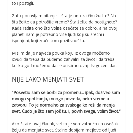
to i postigli.
Zato ponavljam pitanje – šta je ono za čim žudite? Na
šta želite da potrošite vreme? Šta želite da postignete?
Kada radite ono što volite osećate se dobro, a na ovoj
planeti nam je potrebno više ljudi koji su srećni i
ispunjeni, koji zrače tom pozitivnošću.
Mislim da je najveća pouka koju iz ovoga možemo
izvući da treba da budemo zahvalni za život i da treba
koliko god možemo da iskoristimo ovaj dragoceni dar.
NIJE LAKO MENJATI SVET
“Posvetio sam se borbi za promenu… ipak, doživeo sam
mnogo spoticanja, mnogo povreda, neko vreme u
zatvoru. To je normalno za svakoga ko reši da menja
svet. Čudo je što sam još tu. I, povrh svega, volim život.”
Ako čitate ovaj članak, velika je verovatnoća da osećate
želju da menjate svet. Stalno dobijam mejlove od ljudi