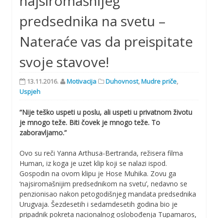
najsiromašnijeg
predsednika na svetu –
Nateraće vas da preispitate
svoje stavove!
13.11.2016.
Motivacija
Duhovnost
,
Mudre priče
,
Uspjeh
“Nije teško uspeti u poslu, ali uspeti u privatnom životu
je mnogo teže. Biti čovek je mnogo teže. To
zaboravljamo.”
Ovo su reči Yanna Arthusa-Bertranda, režisera filma
Human, iz koga je uzet klip koji se nalazi ispod.
Gospodin na ovom klipu je Hose Muhika. Zovu ga
‘najsiromašnijim predsednikom na svetu’, nedavno se
penzionisao nakon petogodišnjeg mandata predsednika
Urugvaja. Šezdesetih i sedamdesetih godina bio je
pripadnik pokreta nacionalnog oslobođenja Tupamaros,