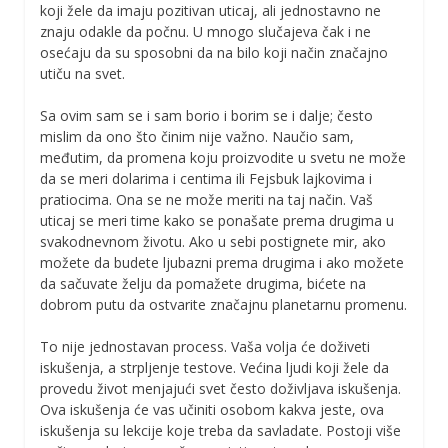
koji žele da imaju pozitivan uticaj, ali jednostavno ne
znaju odakle da počnu. U mnogo slučajeva čak i ne
osećaju da su sposobni da na bilo koji način značajno
utiču na svet.
Sa ovim sam se i sam borio i borim se i dalje; često
mislim da ono što činim nije važno. Naučio sam,
međutim, da promena koju proizvodite u svetu ne može
da se meri dolarima i centima ili Fejsbuk lajkovima i
pratiocima. Ona se ne može meriti na taj način. Vaš
uticaj se meri time kako se ponašate prema drugima u
svakodnevnom životu. Ako u sebi postignete mir, ako
možete da budete ljubazni prema drugima i ako možete
da sačuvate želju da pomažete drugima, bićete na
dobrom putu da ostvarite značajnu planetarnu promenu.
To nije jednostavan process. Vaša volja će doživeti
iskušenja, a strpljenje testove. Većina ljudi koji žele da
provedu život menjajući svet često doživljava iskušenja.
Ova iskušenja će vas učiniti osobom kakva jeste, ova
iskušenja su lekcije koje treba da savladate. Postoji više