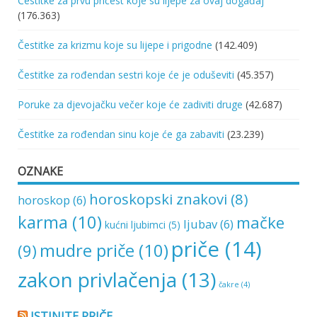
Čestitke za prvu pričest koje su lijepe za ovaj događaj
(176.363)
Čestitke za krizmu koje su lijepe i prigodne
(142.409)
Čestitke za rođendan sestri koje će je oduševiti
(45.357)
Poruke za djevojačku večer koje će zadiviti druge
(42.687)
Čestitke za rođendan sinu koje će ga zabaviti
(23.239)
OZNAKE
horoskopski znakovi
(8)
horoskop
(6)
karma
(10)
mačke
ljubav
(6)
kućni ljubimci
(5)
priče
(14)
mudre priče
(10)
(9)
zakon privlačenja
(13)
čakre
(4)
ISTINITE PRIČE