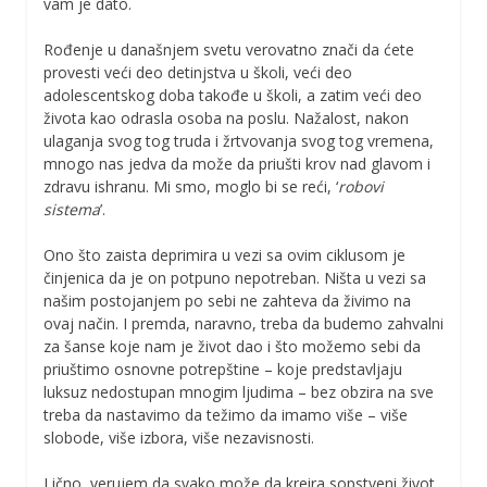
vam je dato.
Rođenje u današnjem svetu verovatno znači da ćete
provesti veći deo detinjstva u školi, veći deo
adolescentskog doba takođe u školi, a zatim veći deo
života kao odrasla osoba na poslu. Nažalost, nakon
ulaganja svog tog truda i žrtvovanja svog tog vremena,
mnogo nas jedva da može da priušti krov nad glavom i
zdravu ishranu. Mi smo, moglo bi se reći, ‘
robovi
sistema
’.
Ono što zaista deprimira u vezi sa ovim ciklusom je
činjenica da je on potpuno nepotreban. Ništa u vezi sa
našim postojanjem po sebi ne zahteva da živimo na
ovaj način. I premda, naravno, treba da budemo zahvalni
za šanse koje nam je život dao i što možemo sebi da
priuštimo osnovne potrepštine – koje predstavljaju
luksuz nedostupan mnogim ljudima – bez obzira na sve
treba da nastavimo da težimo da imamo više – više
slobode, više izbora, više nezavisnosti.
Lično, verujem da svako može da kreira sopstveni život