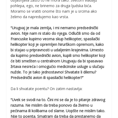
objašnjava zašto to ne mora tako. Svetom vladaju
pohlepa, ego, ne brinemo za druga ljudska bića.
Moramo se vratiti onome što nam je u srcima ako
želimo da napredujemo kao vrsta.
“Urugvaj je mala zemlja, i mi nemamo predsednički
avion. Nije nam ni stalo do njega. Odlučili smo da od
Francuske kupimo veoma skup helikopter, spasilački
helikopter koji je opremljen hirurškom opremom, kako
bi stajao u pripravnosti u udaljenim krajevima. Umesto
da kupimo predsednički avion, kupili smo helikopter koji
će biti smešten u centralnom Urugvaju da bi spasavao
žrtava nesreća i omogućio medicinske usluge u slučaju
nužde. To je tako jednostavno! Shvatate li dilemu?
Predsednički avion ili spasilački helikopter?”
Da li shvatate poentu? On zatim nastavlja:
“Uvek se svodi na to. Čini mi se da je to pitanje zdravog
razuma. Ne mislim da treba ponovo da živimo u
pećinama ili kolibama od slame. Uopšte ne mislim tako.
Nije to poenta. Smatram da treba da prestanemo da