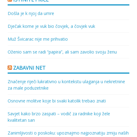
Došla je k njoj da umre
Dječak kome je vuk bio čovjek, a čovjek vuk
Muž Švicarac nije me prihvatio
Oženio sam se radi “papira”, ali sam zavolio svoju ženu
ZABAVNI NET
Značenje riječi lukrativno u kontekstu ulaganja u nekretnine
za male poduzetnike
Osnovne molitve koje bi svaki katolik trebao znati
Savjet kako brzo zaspati – vodič za radnike koji žele
kvalitetan san
Zanimljivosti o poskoku: upoznajmo najpoznatiju zmiju naših