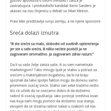
gotovo apsolutna u ovom trenutku i zaista je
zastrašujuća. I predsednički kandidat Berni Sanders je
ukazao na ovu činjenicu u debati sa Hilari Klinton.
Pravi lider predstavlja svoju zemlju, a ne njene sponzore.
Sreća dolazi iznutra
“Ili ste srećni sa malo, slobodni od suvišnih opterećenja
jer ste u sebi srećni, ili ništa nećete postići! Ja ne
zagovaram siromaštvo. Ja zagovaram zdrav razum.”
Da li su vaše želje zaista vaše, ili su vam nametnute
marketingom? Tako mnogo ljudi je stalno u potrazi za
srećom u materijalnom bogatstvu, da bi na kraju
spoznali da takvi spoljni faktori mogu da donesu samo
privremeni osećaj sreće. Stalno van sebe tražimo nešto
što će učiniti da se osećamo dobro ili da doživimo
radost ili osećaj opuštanja. Iako postoje sredstva izvan
nas koja nam mogu pomoći da doživimo ova stanja,
verujem da se stvarna radost nalazi u svakom od nas.