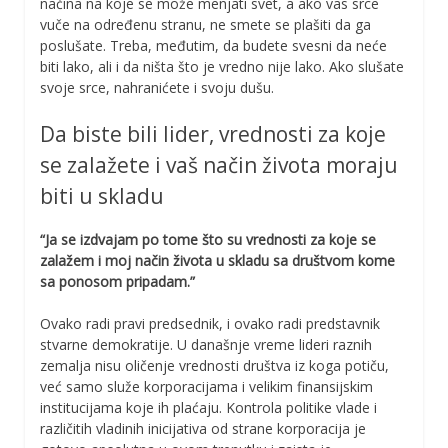
načina na koje se može menjati svet, a ako vas srce
vuče na određenu stranu, ne smete se plašiti da ga
poslušate. Treba, međutim, da budete svesni da neće
biti lako, ali i da ništa što je vredno nije lako. Ako slušate
svoje srce, nahranićete i svoju dušu.
Da biste bili lider, vrednosti za koje
se zalažete i vaš način života moraju
biti u skladu
“Ja se izdvajam po tome što su vrednosti za koje se
zalažem i moj način života u skladu sa društvom kome
sa ponosom pripadam.”
Ovako radi pravi predsednik, i ovako radi predstavnik
stvarne demokratije. U današnje vreme lideri raznih
zemalja nisu oličenje vrednosti društva iz koga potiču,
već samo služe korporacijama i velikim finansijskim
institucijama koje ih plaćaju. Kontrola politike vlade i
različitih vladinih inicijativa od strane korporacija je