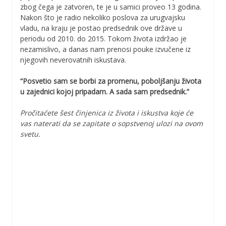
zbog čega je zatvoren, te je u samici proveo 13 godina.
Nakon što je radio nekoliko poslova za urugvajsku
vladu, na kraju je postao predsednik ove države u
periodu od 2010. do 2015. Tokom života izdržao je
nezamislivo, a danas nam prenosi pouke izvučene iz
njegovih neverovatnih iskustava.
“Posvetio sam se borbi za promenu, poboljšanju života
u zajednici kojoj pripadam. A sada sam predsednik.”
Pročitaćete šest činjenica iz života i iskustva koje će
vas naterati da se zapitate o sopstvenoj ulozi na ovom
svetu.