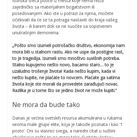
Istinska sreća potiče iz mesta koje nema ništa
zajedničko sa materijalnim bogatstvom ili
posedovanjem. Ako ste u potrazi za njima, možete
očekivati da će se ta potraga nastaviti do kraja vašeg
života – ili barem dok se ne suočite sa sopstvenim
unutrašnjim demonima.
„Pošto smo izumeli potrošačko društvo, ekonomija nam
mora biti u stalnom rastu. Ako ne uspe da postigne rast,
to je tragedija. Izumeli smo mnoštvo suvišnih potreba.
Stalno kupujemo nešto novo, bacamo staro… to je
uzaludno trošenje života! Kada nešto kupim, kada vi
nešto kupite, ne plaćate to novcem. Plaćate ga satima
života koje ste morali da provedete zarađujući novac.
Razlika je u tome što se jedino život ne može kupiti.”
Ne mora da bude tako
Danas je većina svetskih resursa akumulirana u rukama
veoma male grupe elite, koja je takođe poznata i kao ’1
posto’. Oni su vlasnici svega, a naredni citat u suštini