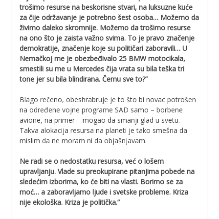
trošimo resurse na beskorisne stvari, na luksuzne kuće
za čije održavanje je potrebno šest osoba… Možemo da
živimo daleko skromnije. Možemo da trošimo resurse
na ono što je zaista važno svima. To je pravo značenje
demokratije, značenje koje su političari zaboravili… U
Nemačkoj me je obezbeđivalo 25 BMW motocikala,
smestili su me u Mercedes čija vrata su bila teška tri
tone jer su bila blindirana. Čemu sve to?”
Blago rečeno, obeshrabruje je to što bi novac potrošen
na određene vojne programe SAD samo – borbene
avione, na primer – mogao da smanji glad u svetu.
Takva alokacija resursa na planeti je tako smešna da
mislim da ne moram ni da objašnjavam.
Ne radi se o nedostatku resursa, već o lošem
upravljanju. Vlade su preokupirane pitanjima pobede na
sledećim izborima, ko će biti na vlasti. Borimo se za
moć… a zaboravljamo ljude i svetske probleme. Kriza
nije ekološka. Kriza je politička.”