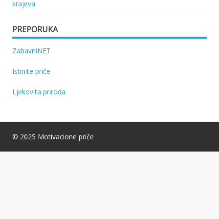
krajeva
PREPORUKA
ZabavniNET
Istinite priče
Ljekovita priroda
© 2025 Motivacione priče