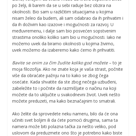
po želji, ili barem da se u sebi raduje bez obzira na
okolnosti. Bio sam u različitim situacijama u kojima
nisam želeo da budem, ali sam odabrao da ih prihvatim i
da ih doživim kao izazove i mogućnosti za razvoj. U
međuvremenu, i dalje sam bio posvećen sopstvenim
strastima onoliko koliko sam bio u mogućnosti. Iako ne
možemo uvek da biramo okolnosti u kojima živimo,
uvek možemo da izaberemo kako ćemo ih prihvatiti.
Bavite se onim za čim žudite koliko god možete
– to je
moja filozofija. Ako ne znate koja je vaša strast, počnite
više da obraćate pažnju na to kako se zbog čega
osećate. Kada shvatite da ste zbog nečega uzbuđeni,
zabeležite to i počnite da razmišljate o načinu na koji
možete da to uključite u svakodnevni život. Uvek nešto
možete preduzeti, ma kako beznačajnim to smatrali.
Ako želite da sprovedete neku nameru, bilo da će ona
učiniti svet boljim ili da ćete pomoći drugima, sama ta
namera može biti polazna tačka za nešto veliko, pod
uslovom da preduzmete ono što je potrebno kako biste