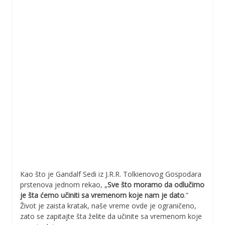
Kao što je Gandalf Sedi iz J.R.R. Tolkienovog Gospodara
prstenova jednom rekao, „
Sve što moramo da odlučimo
je šta ćemo učiniti sa vremenom koje nam je dato
.”
Život je zaista kratak, naše vreme ovde je ograničeno,
zato se zapitajte šta želite da učinite sa vremenom koje