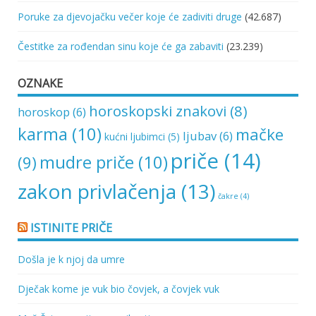
Poruke za djevojačku večer koje će zadiviti druge
(42.687)
Čestitke za rođendan sinu koje će ga zabaviti
(23.239)
OZNAKE
horoskopski znakovi
(8)
horoskop
(6)
karma
(10)
mačke
ljubav
(6)
kućni ljubimci
(5)
priče
(14)
mudre priče
(10)
(9)
zakon privlačenja
(13)
čakre
(4)
ISTINITE PRIČE
Došla je k njoj da umre
Dječak kome je vuk bio čovjek, a čovjek vuk