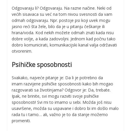
Odgovaraju li? Odgovaraju. Na razne načine. Neki od
većih sisavaca su već na tom nivou svesnosti da vam
odmah odgovaraju. Npr. postoje psi koji uvek mogu
jasno reći šta žele, bilo da je u pitanju češkanje ili
hrana/voda. Kod nekih možete odmah znati kada nisu
dobre volje, a kada zadovoljni. Jednom kad počnu tako
dobro komunicirati, komunikacijski kanal valja održavati
otvorenim.
Psihičke sposobnosti
Svakako, najveće pitanje je: Da li je potrebno da
imam razvijene psihičke sposobnosti kako bih mogao
razgovarati sa životinjama? Odgovor je: Da, trebate.
Ipak, ne brinite, svi mogu razviti svoje psihičke
sposobnosti! Svi mi to imamo u sebi. Možda još nisu
usavršene, možda su uspavane i dobro bi im došlo malo
rada tu i tamo… ali, važno je to da stanje možemo
promeniti.