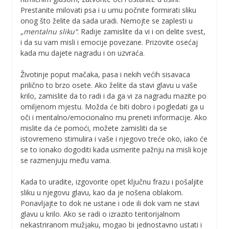
Prestanite milovati psa i u umu počnite formirati sliku
onog što želite da sada uradi. Nemojte se zaplesti u
„mentalnu sliku“
. Radije zamislite da vi i on delite svest,
i da su vam misli i emocije povezane. Prizovite osećaj
kada mu dajete nagradu i on uzvraća.
Životinje poput mačaka, pasa i nekih većih sisavaca
prilično to brzo osete. Ako želite da stavi glavu u vaše
krilo, zamislite da to radi i da ga vi za nagradu mazite po
omiljenom mjestu. Možda će biti dobro i pogledati ga u
oči i mentalno/emocionalno mu preneti informacije. Ako
mislite da će pomoći, možete zamisliti da se
istovremeno stimulira i vaše i njegovo treće oko, iako će
se to ionako dogoditi kada usmerite pažnju na misli koje
se razmenjuju među vama.
Kada to uradite, izgovorite opet ključnu frazu i pošaljite
sliku u njegovu glavu, kao da je nošena oblakom.
Ponavljajte to dok ne ustane i ode ili dok vam ne stavi
glavu u krilo. Ako se radi o izrazito teritorijalnom
nekastriranom mužjaku, mogao bi jednostavno ustati i