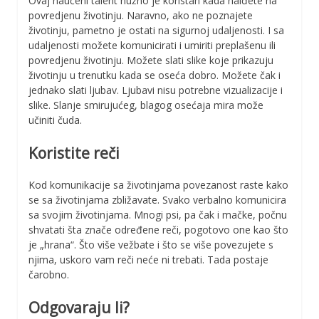
Ovaj naučeni talent nužno je koristan kada naiđete na
povredjenu životinju. Naravno, ako ne poznajete
životinju, pametno je ostati na sigurnoj udaljenosti. I sa
udaljenosti možete komunicirati i umiriti preplašenu ili
povredjenu životinju. Možete slati slike koje prikazuju
životinju u trenutku kada se oseća dobro. Možete čak i
jednako slati ljubav. Ljubavi nisu potrebne vizualizacije i
slike. Slanje smirujućeg, blagog osećaja mira može
učiniti čuda.
Koristite reči
Kod komunikacije sa životinjama povezanost raste kako
se sa životinjama zbližavate. Svako verbalno komunicira
sa svojim životinjama. Mnogi psi, pa čak i mačke, počnu
shvatati šta znače određene reči, pogotovo one kao što
je „hrana“. Što više vežbate i što se više povezujete s
njima, uskoro vam reči neće ni trebati. Tada postaje
čarobno.
Odgovaraju li?