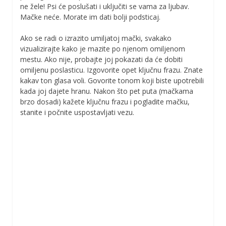
ne žele! Psi će poslušati i uključiti se vama za ljubav.
Mačke neće. Morate im dati bolji podsticaj.
Ako se radi o izrazito umiljatoj mački, svakako
vizualizirajte kako je mazite po njenom omiljenom
mestu. Ako nije, probajte joj pokazati da će dobiti
omiljenu poslasticu. Izgovorite opet ključnu frazu. Znate
kakav ton glasa voli. Govorite tonom koji biste upotrebili
kada joj dajete hranu. Nakon što pet puta (mačkama
brzo dosadi) kažete ključnu frazu i pogladite mačku,
stanite i počnite uspostavljati vezu.