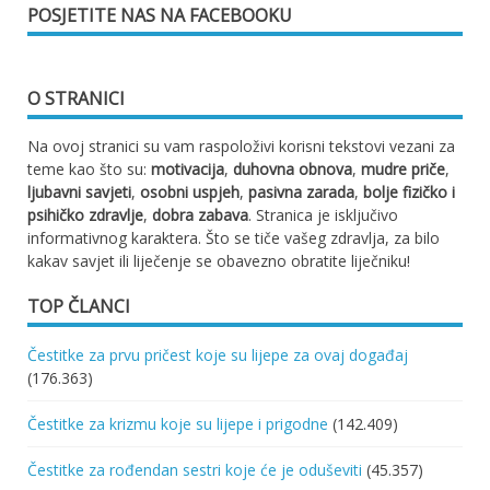
POSJETITE NAS NA FACEBOOKU
O STRANICI
Na ovoj stranici su vam raspoloživi korisni tekstovi vezani za
teme kao što su:
motivacija
,
duhovna obnova
,
mudre priče
,
ljubavni savjeti
,
osobni uspjeh
,
pasivna zarada
,
bolje fizičko i
psihičko zdravlje
,
dobra zabava
. Stranica je isključivo
informativnog karaktera. Što se tiče vašeg zdravlja, za bilo
kakav savjet ili liječenje se obavezno obratite liječniku!
TOP ČLANCI
Čestitke za prvu pričest koje su lijepe za ovaj događaj
(176.363)
Čestitke za krizmu koje su lijepe i prigodne
(142.409)
Čestitke za rođendan sestri koje će je oduševiti
(45.357)