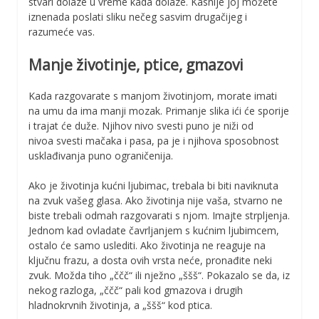
stvari dolaze u vreme kada dolaze. Kasnije joj možete
iznenada poslati sliku nečeg sasvim drugačijeg i
razumeće vas.
Manje životinje, ptice, gmazovi
Kada razgovarate s manjom životinjom, morate imati
na umu da ima manji mozak. Primanje slika ići će sporije
i trajat će duže. Njihov nivo svesti puno je niži od
nivoa svesti mačaka i pasa, pa je i njihova sposobnost
usklađivanja puno ograničenija.
Ako je životinja kućni ljubimac, trebala bi biti naviknuta
na zvuk vašeg glasa. Ako životinja nije vaša, stvarno ne
biste trebali odmah razgovarati s njom. Imajte strpljenja.
Jednom kad ovladate čavrljanjem s kućnim ljubimcem,
ostalo će samo uslediti. Ako životinja ne reaguje na
ključnu frazu, a dosta ovih vrsta neće, pronađite neki
zvuk. Možda tiho „ččč“ ili nježno „ššš“. Pokazalo se da, iz
nekog razloga, „ččč“ pali kod gmazova i drugih
hladnokrvnih životinja, a „ššš“ kod ptica.