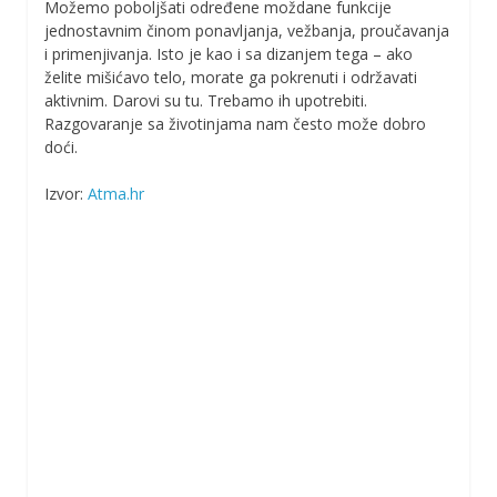
Možemo poboljšati određene moždane funkcije
jednostavnim činom ponavljanja, vežbanja, proučavanja
i primenjivanja. Isto je kao i sa dizanjem tega – ako
želite mišićavo telo, morate ga pokrenuti i održavati
aktivnim. Darovi su tu. Trebamo ih upotrebiti.
Razgovaranje sa životinjama nam često može dobro
doći.
Izvor:
Atma.hr