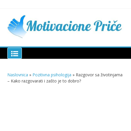
Skip
to
content
Mu
pri
živo
pou
pri
Motivacione Priče
živ
Naslovnica
»
Pozitivna psihologija
»
Razgovor sa životinjama
– Kako razgovarati i zašto je to dobro?