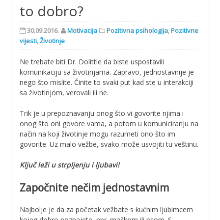
to dobro?
30.09.2016.
Motivacija
Pozitivna psihologija
,
Pozitivne
vijesti
,
Životinje
Ne trebate biti Dr. Dolittle da biste uspostavili
komunikaciju sa životinjama. Zapravo, jednostavnije je
nego što mislite. Činite to svaki put kad ste u interakciji
sa životinjom, verovali ili ne.
Trik je u prepoznavanju onog što vi govorite njima i
onog što oni govore vama, a potom u komuniciranju na
način na koji životinje mogu razumeti ono što im
govorite. Uz malo vežbe, svako može usvojiti tu veštinu.
Ključ leži u strpljenju i ljubavi!
Započnite nečim jednostavnim
Najbolje je da za početak vežbate s kućnim ljubimcem
kojeg dobro poznajete, npr. mačkom ili psom. S