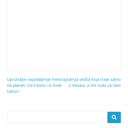
Upoznajte najudaljenije mesto
Jutarnja vežba koja traje samo
Navigacija
na planeti. Da li biste i vi živeli
2 minuta, a čini čuda za telo!
tamo?
objava