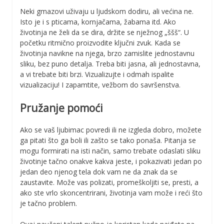
Neki gmazovi uživaju u ljudskom dodiru, ali većina ne.
Isto je i s pticama, kornjačama, žabama itd. Ako
životinja ne želi da se dira, držite se nježnog „ššš“. U
početku ritmično proizvodite ključni zvuk. Kada se
životinja navikne na njega, brzo zamislite jednostavnu
sliku, bez puno detalja. Treba biti jasna, ali jednostavna,
a vi trebate biti brzi. Vizualizujte i odmah ispalite
vizualizaciju! I zapamtite, vežbom do savršenstva.
Pružanje pomoći
Ako se vaš ljubimac povredi ili ne izgleda dobro, možete
ga pitati što ga boli ili zašto se tako ponaša. Pitanja se
mogu formirati na isti način, samo trebate odaslati sliku
životinje tačno onakve kakva jeste, i pokazivati jedan po
jedan deo njenog tela dok vam ne da znak da se
zaustavite. Može vas polizati, promeškoljiti se, presti, a
ako ste vrlo skoncentrirani, životinja vam može i reći što
je tačno problem.