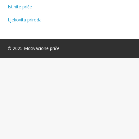
Istinite priče
Ljekovita priroda
© 2025 Motivacione priče