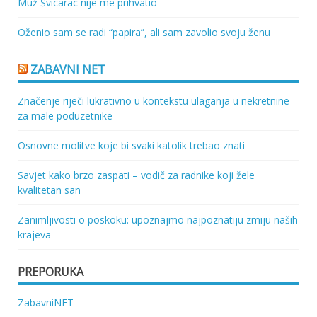
Muž Švicarac nije me prihvatio
Oženio sam se radi “papira”, ali sam zavolio svoju ženu
ZABAVNI NET
Značenje riječi lukrativno u kontekstu ulaganja u nekretnine
za male poduzetnike
Osnovne molitve koje bi svaki katolik trebao znati
Savjet kako brzo zaspati – vodič za radnike koji žele
kvalitetan san
Zanimljivosti o poskoku: upoznajmo najpoznatiju zmiju naših
krajeva
PREPORUKA
ZabavniNET