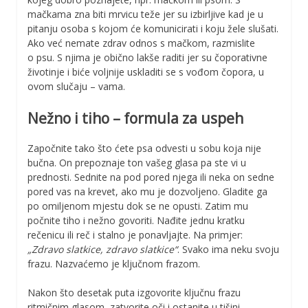
mačkama zna biti mrvicu teže jer su izbirljive kad je u
pitanju osoba s kojom će komunicirati i koju žele slušati.
Ako već nemate zdrav odnos s mačkom, razmislite
o psu. S njima je obično lakše raditi jer su čoporativne
životinje i biće voljnije uskladiti se s vođom čopora, u
ovom slučaju – vama.
Nežno i tiho – formula za uspeh
Započnite tako što ćete psa odvesti u sobu koja nije
bučna. On prepoznaje ton vašeg glasa pa ste vi u
prednosti. Sednite na pod pored njega ili neka on sedne
pored vas na krevet, ako mu je dozvoljeno. Gladite ga
po omiljenom mjestu dok se ne opusti. Zatim mu
počnite tiho i nežno govoriti. Nađite jednu kratku
rečenicu ili reč i stalno je ponavljajte. Na primjer:
„Zdravo slatkice, zdravo slatkice“
. Svako ima neku svoju
frazu. Nazvaćemo je ključnom frazom.
Nakon što desetak puta izgovorite ključnu frazu
ritmičnim glasom, zatvorite oči i ostanite u tišini.