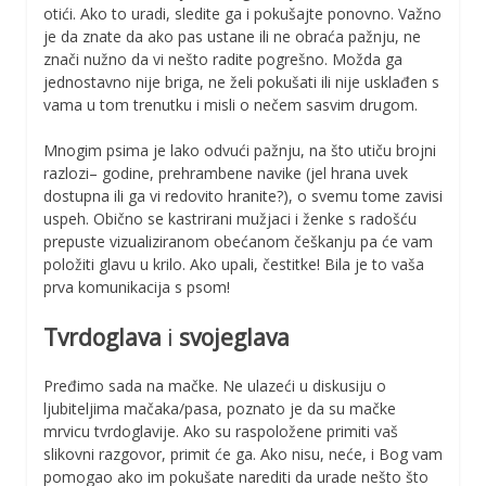
otići. Ako to uradi, sledite ga i pokušajte ponovno. Važno
je da znate da ako pas ustane ili ne obraća pažnju, ne
znači nužno da vi nešto radite pogrešno. Možda ga
jednostavno nije briga, ne želi pokušati ili nije usklađen s
vama u tom trenutku i misli o nečem sasvim drugom.
Mnogim psima je lako odvući pažnju, na što utiču brojni
razlozi– godine, prehrambene navike (jel hrana uvek
dostupna ili ga vi redovito hranite?), o svemu tome zavisi
uspeh. Obično se kastrirani mužjaci i ženke s radošću
prepuste vizualiziranom obećanom češkanju pa će vam
položiti glavu u krilo. Ako upali, čestitke! Bila je to vaša
prva komunikacija s psom!
Tvrdoglava
i
svojeglava
Pređimo sada na mačke. Ne ulazeći u diskusiju o
ljubiteljima mačaka/pasa, poznato je da su mačke
mrvicu tvrdoglavije. Ako su raspoložene primiti vaš
slikovni razgovor, primit će ga. Ako nisu, neće, i Bog vam
pomogao ako im pokušate narediti da urade nešto što