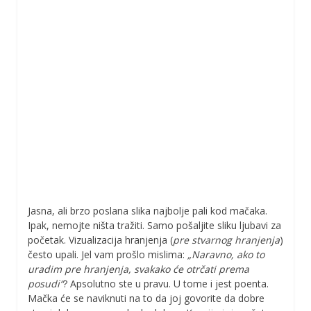
Jasna, ali brzo poslana slika najbolje pali kod mačaka.
Ipak, nemojte ništa tražiti. Samo pošaljite sliku ljubavi za
početak. Vizualizacija hranjenja (
pre stvarnog hranjenja
)
često upali. Jel vam prošlo mislima:
„Naravno, ako to
uradim pre hranjenja, svakako će otrčati prema
posudi“
? Apsolutno ste u pravu. U tome i jest poenta.
Mačka će se naviknuti na to da joj govorite da dobre