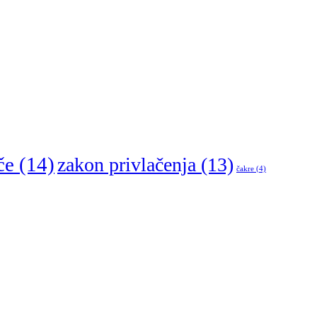
če
(14)
zakon privlačenja
(13)
čakre
(4)