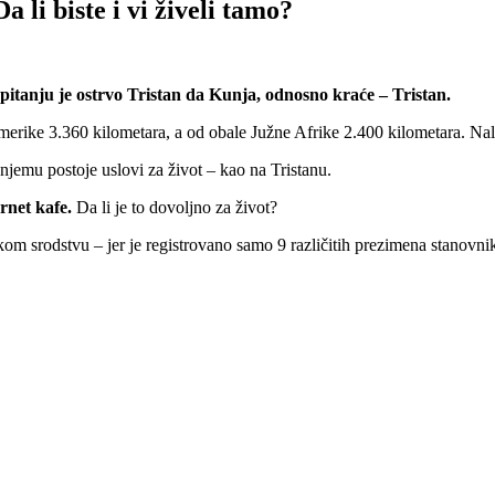
 li biste i vi živeli tamo?
U pitanju je ostrvo Tristan da Kunja, odnosno kraće – Tristan.
merike 3.360 kilometara, a od obale Južne Afrike 2.400 kilometara. Na
 njemu postoje uslovi za život – kao na Tristanu.
rnet kafe.
Da li je to dovoljno za život?
om srodstvu – jer je registrovano samo 9 različitih prezimena stanovni