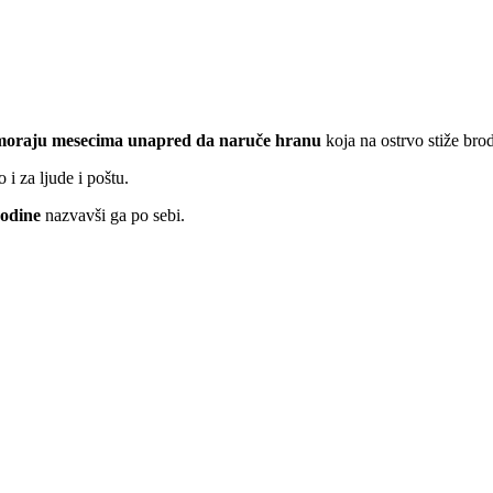
moraju mesecima unapred da naruče hranu
koja na ostrvo stiže bro
 i za ljude i poštu.
godine
nazvavši ga po sebi.