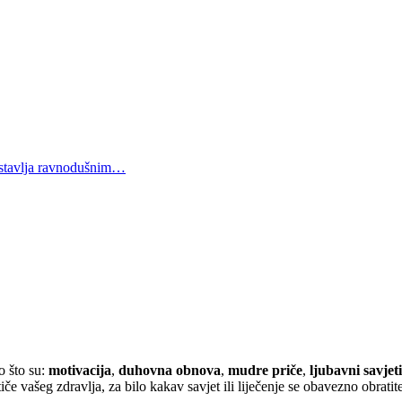
e ostavlja ravnodušnim…
o što su:
motivacija
,
duhovna obnova
,
mudre priče
,
ljubavni savjeti
iče vašeg zdravlja, za bilo kakav savjet ili liječenje se obavezno obratite