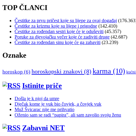
TOP ČLANCI
Čestitke za prvu pričest koje su lijepe za ovaj događaj
(176.363
Čestitke za krizmu koje su lijepe i prigodne
(142.410)
Čestitke za rođendan sestri koje će je oduševiti
(45.357)
Poruke za djevojačku večer koje će zadiviti druge
(42.687)
Čestitke za rođendan sinu koje će ga zabaviti
(23.239)
Oznake
karma
(10)
horoskopski znakovi
(8)
horoskop
(6)
kućni
Istinite priče
Došla je k njoj da umre
Dječak kome je vuk bio čovjek, a čovjek vuk
Muž Švicarac nije me prihvatio
Oženio sam se radi “papira”, ali sam zavolio svoju ženu
Zabavni NET