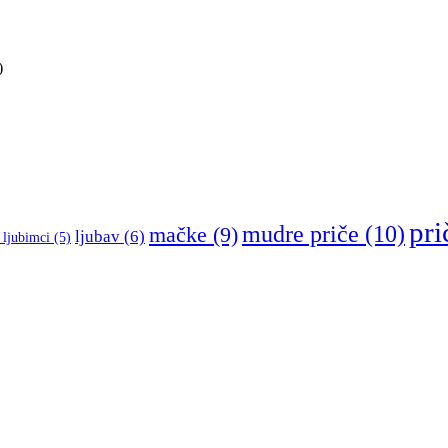
)
pri
mudre priče
(10)
mačke
(9)
ljubav
(6)
 ljubimci
(5)