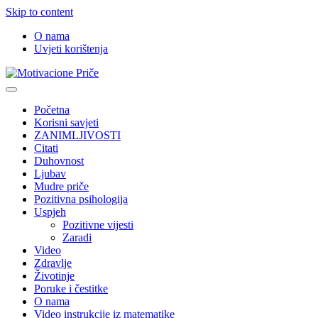
Skip to content
O nama
Uvjeti korištenja
Motivacione Priče
Mudre priče o životu i poučne priče o životu
Početna
Korisni savjeti
ZANIMLJIVOSTI
Citati
Duhovnost
Ljubav
Mudre priče
Pozitivna psihologija
Uspjeh
Pozitivne vijesti
Zaradi
Video
Zdravlje
Životinje
Poruke i čestitke
O nama
Video instrukcije iz matematike