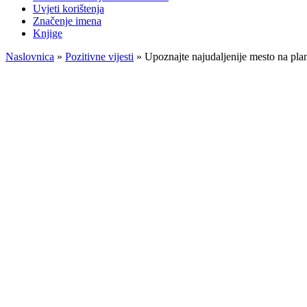
Uvjeti korištenja
Značenje imena
Knjige
Naslovnica
»
Pozitivne vijesti
»
Upoznajte najudaljenije mesto na planet