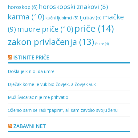
horoskopski znakovi
(8)
horoskop
(6)
karma
(10)
mačke
ljubav
(6)
kućni ljubimci
(5)
priče
(14)
mudre priče
(10)
(9)
zakon privlačenja
(13)
čakre
(4)
ISTINITE PRIČE
Došla je k njoj da umre
Dječak kome je vuk bio čovjek, a čovjek vuk
Muž Švicarac nije me prihvatio
Oženio sam se radi “papira”, ali sam zavolio svoju ženu
ZABAVNI NET