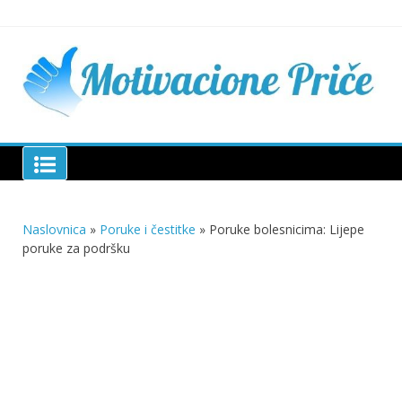
Skip
to
content
Mu
pri
živo
pou
pri
Motivacione Priče
živ
Naslovnica
»
Poruke i čestitke
»
Poruke bolesnicima: Lijepe
poruke za podršku