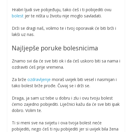
Hrabri ljudi sve pobjeđuju, tako ćeš i ti pobijediti ovu
bolest
jer te ništa u životu nije moglo savladati.
Drži se dragi naš, volimo te i tvoj oporavak će biti brži i
lakši uz nas.
Najljepše poruke bolesnicima
Znamo svi da će sve biti ok i da ćeš uskoro biti sa nama i
ozdraviti ćeš prije vremena.
Za brže
ozdravljenje
moraš uvijek biti vesel i nasmijan i
tako bolest brže prođe. Čuvaj se i drži se.
Draga, ja sam uz tebe u dobru i zlu i ovu tvoju bolest
ćemo zajedno pobijediti. Liječnici kažu da će sve biti ipak
dobro. Volim te.
Ti si meni sve na svijetu i ova tvoja bolest neće
pobijediti, nego ćeš ti nju pobijediti jer si uvijek bila žena