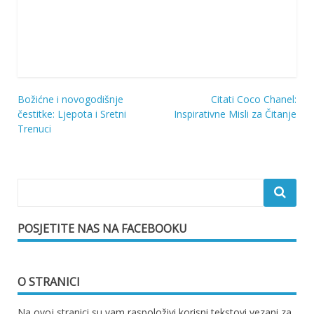
Božićne i novogodišnje
Citati Coco Chanel:
Navigacija
čestitke: Ljepota i Sretni
Inspirativne Misli za Čitanje
Trenuci
objava
POSJETITE NAS NA FACEBOOKU
O STRANICI
Na ovoj stranici su vam raspoloživi korisni tekstovi vezani za