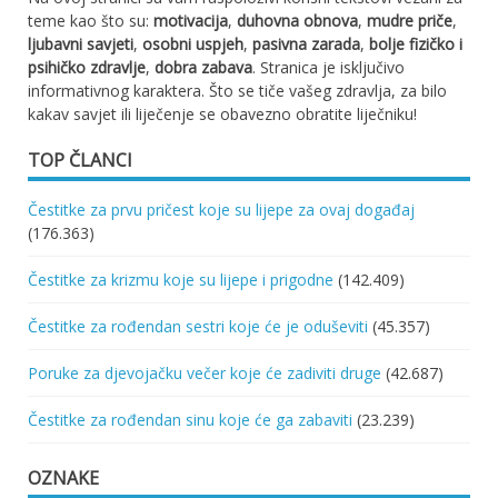
teme kao što su:
motivacija
,
duhovna obnova
,
mudre priče
,
ljubavni savjeti
,
osobni uspjeh
,
pasivna zarada
,
bolje fizičko i
psihičko zdravlje
,
dobra zabava
. Stranica je isključivo
informativnog karaktera. Što se tiče vašeg zdravlja, za bilo
kakav savjet ili liječenje se obavezno obratite liječniku!
TOP ČLANCI
Čestitke za prvu pričest koje su lijepe za ovaj događaj
(176.363)
Čestitke za krizmu koje su lijepe i prigodne
(142.409)
Čestitke za rođendan sestri koje će je oduševiti
(45.357)
Poruke za djevojačku večer koje će zadiviti druge
(42.687)
Čestitke za rođendan sinu koje će ga zabaviti
(23.239)
OZNAKE