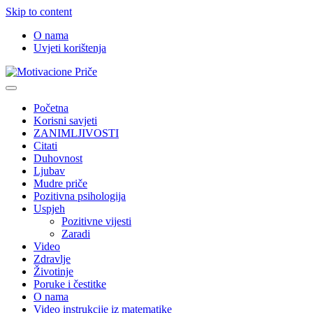
Skip to content
O nama
Uvjeti korištenja
Motivacione Priče
Mudre priče o životu i poučne priče o životu
Početna
Korisni savjeti
ZANIMLJIVOSTI
Citati
Duhovnost
Ljubav
Mudre priče
Pozitivna psihologija
Uspjeh
Pozitivne vijesti
Zaradi
Video
Zdravlje
Životinje
Poruke i čestitke
O nama
Video instrukcije iz matematike