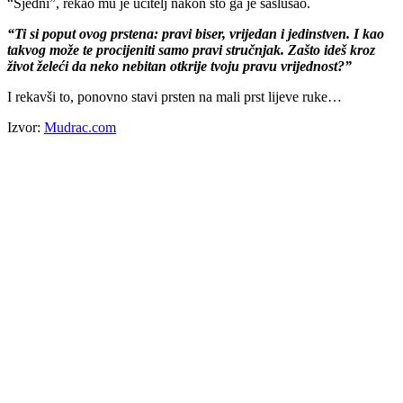
“Sjedni”, rekao mu je učitelj nakon što ga je saslušao.
“Ti si poput ovog prstena: pravi biser, vrijedan i jedinstven. I kao
takvog može te procijeniti samo pravi stručnjak. Zašto ideš kroz
život želeći da neko nebitan otkrije tvoju pravu vrijednost?”
I rekavši to, ponovno stavi prsten na mali prst lijeve ruke…
Izvor:
Mudrac.com