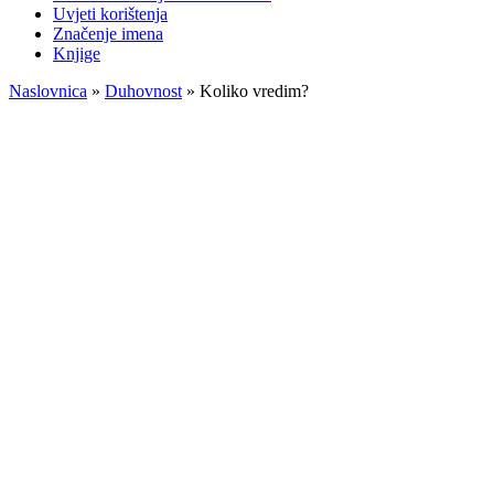
Uvjeti korištenja
Značenje imena
Knjige
Naslovnica
»
Duhovnost
»
Koliko vredim?