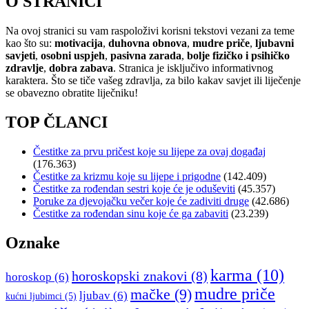
O STRANICI
Na ovoj stranici su vam raspoloživi korisni tekstovi vezani za teme
kao što su:
motivacija
,
duhovna obnova
,
mudre priče
,
ljubavni
savjeti
,
osobni uspjeh
,
pasivna zarada
,
bolje fizičko i psihičko
zdravlje
,
dobra zabava
. Stranica je isključivo informativnog
karaktera. Što se tiče vašeg zdravlja, za bilo kakav savjet ili liječenje
se obavezno obratite liječniku!
TOP ČLANCI
Čestitke za prvu pričest koje su lijepe za ovaj događaj
(176.363)
Čestitke za krizmu koje su lijepe i prigodne
(142.409)
Čestitke za rođendan sestri koje će je oduševiti
(45.357)
Poruke za djevojačku večer koje će zadiviti druge
(42.686)
Čestitke za rođendan sinu koje će ga zabaviti
(23.239)
Oznake
karma
(10)
horoskopski znakovi
(8)
horoskop
(6)
mudre priče
mačke
(9)
ljubav
(6)
kućni ljubimci
(5)