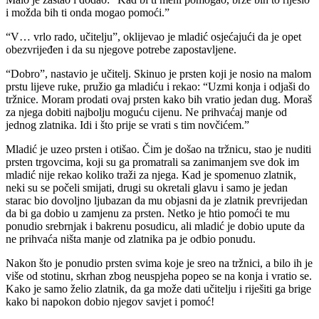
i možda bih ti onda mogao pomoći.”
“V… vrlo rado, učitelju”, oklijevao je mladić osjećajući da je opet
obezvrijeđen i da su njegove potrebe zapostavljene.
“Dobro”, nastavio je učitelj. Skinuo je prsten koji je nosio na malom
prstu lijeve ruke, pružio ga mladiću i rekao: “Uzmi konja i odjaši do
tržnice. Moram prodati ovaj prsten kako bih vratio jedan dug. Moraš
za njega dobiti najbolju moguću cijenu. Ne prihvaćaj manje od
jednog zlatnika. Idi i što prije se vrati s tim novčićem.”
Mladić je uzeo prsten i otišao. Čim je došao na tržnicu, stao je nuditi
prsten trgovcima, koji su ga promatrali sa zanimanjem sve dok im
mladić nije rekao koliko traži za njega. Kad je spomenuo zlatnik,
neki su se počeli smijati, drugi su okretali glavu i samo je jedan
starac bio dovoljno ljubazan da mu objasni da je zlatnik prevrijedan
da bi ga dobio u zamjenu za prsten. Netko je htio pomoći te mu
ponudio srebrnjak i bakrenu posudicu, ali mladić je dobio upute da
ne prihvaća ništa manje od zlatnika pa je odbio ponudu.
Nakon što je ponudio prsten svima koje je sreo na tržnici, a bilo ih je
više od stotinu, skrhan zbog neuspjeha popeo se na konja i vratio se.
Kako je samo želio zlatnik, da ga može dati učitelju i riješiti ga brige
kako bi napokon dobio njegov savjet i pomoć!