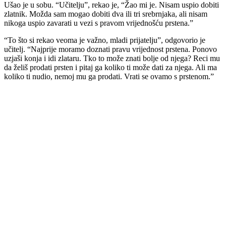
Ušao je u sobu. “Učitelju”, rekao je, “Žao mi je. Nisam uspio dobiti
zlatnik. Možda sam mogao dobiti dva ili tri srebrnjaka, ali nisam
nikoga uspio zavarati u vezi s pravom vrijednošću prstena.”
“To što si rekao veoma je važno, mladi prijatelju”, odgovorio je
učitelj. “Najprije moramo doznati pravu vrijednost prstena. Ponovo
uzjaši konja i idi zlataru. Tko to može znati bolje od njega? Reci mu
da želiš prodati prsten i pitaj ga koliko ti može dati za njega. Ali ma
koliko ti nudio, nemoj mu ga prodati. Vrati se ovamo s prstenom.”