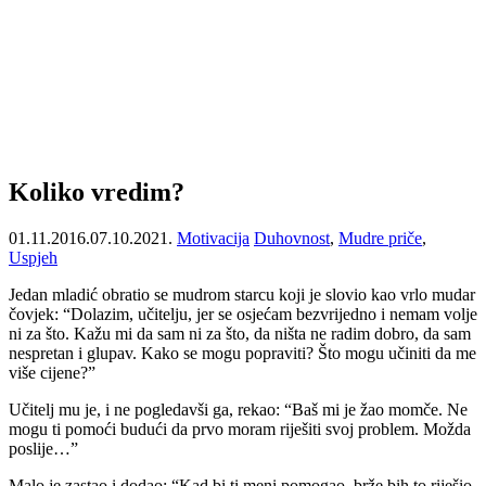
Koliko vredim?
01.11.2016.
07.10.2021.
Motivacija
Duhovnost
,
Mudre priče
,
Uspjeh
Jedan mladić obratio se mudrom starcu koji je slovio kao vrlo mudar
čovjek: “Dolazim, učitelju, jer se osjećam bezvrijedno i nemam volje
ni za što. Kažu mi da sam ni za što, da ništa ne radim dobro, da sam
nespretan i glupav. Kako se mogu popraviti? Što mogu učiniti da me
više cijene?”
Učitelj mu je, i ne pogledavši ga, rekao: “Baš mi je žao momče. Ne
mogu ti pomoći budući da prvo moram riješiti svoj problem. Možda
poslije…”
Malo je zastao i dodao: “Kad bi ti meni pomogao, brže bih to riješio