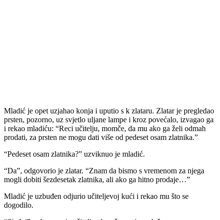
Mladić je opet uzjahao konja i uputio s k zlataru. Zlatar je pregledao
prsten, pozorno, uz svjetlo uljane lampe i kroz povećalo, izvagao ga
i rekao mladiću: “Reci učitelju, momče, da mu ako ga želi odmah
prodati, za prsten ne mogu dati više od pedeset osam zlatnika.”
“Pedeset osam zlatnika?” uzviknuo je mladić.
“Da”, odgovorio je zlatar. “Znam da bismo s vremenom za njega
mogli dobiti šezdesetak zlatnika, ali ako ga hitno prodaje…”
Mladić je uzbuđen odjurio učiteljevoj kući i rekao mu što se
dogodilo.