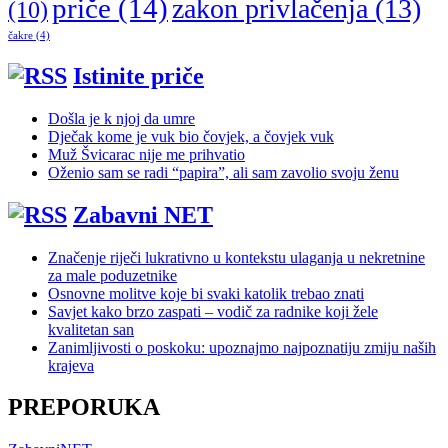
priče
(14)
zakon privlačenja
(13)
(10)
čakre
(4)
Istinite priče
Došla je k njoj da umre
Dječak kome je vuk bio čovjek, a čovjek vuk
Muž Švicarac nije me prihvatio
Oženio sam se radi “papira”, ali sam zavolio svoju ženu
Zabavni NET
Značenje riječi lukrativno u kontekstu ulaganja u nekretnine
za male poduzetnike
Osnovne molitve koje bi svaki katolik trebao znati
Savjet kako brzo zaspati – vodič za radnike koji žele
kvalitetan san
Zanimljivosti o poskoku: upoznajmo najpoznatiju zmiju naših
krajeva
PREPORUKA