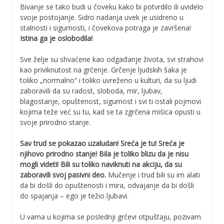
Bivanje se tako budi u čoveku kako bi potvrdilo ili uvidelo
svoje postojanje. Sidro nadanja uvek je usidreno u
stalnosti i sigurnosti, i čovekova potraga je završena!
Istina ga je oslobodila!
Sve želje su shvaćene kao odgađanje života, svi strahovi
kao priviknutost na grčenje. Grčenje ljudskih šaka je
toliko „normalno“ i toliko uvreženo u kulturi, da su ljudi
zaboravili da su radost, sloboda, mir, ljubav,
blagostanje, opuštenost, sigurnost i svi ti ostali pojmovi
kojima teže već su tu, kad se ta zgrčena mišica opusti u
svoje prirodno stanje.
Sav trud se pokazao uzaludan! Sreća je tu! Sreća je
njihovo prirodno stanje! Bila je toliko blizu da je nisu
mogli videti! Bili su toliko naviknuti na akciju, da su
zaboravili svoj pasivni deo.
Mučenje i trud bili su im alati
da bi došli do opuštenosti i mira, odvajanje da bi došli
do spajanja – ego je težio ljubavi.
U vama u kojima se poslednji grčevi otpuštaju, pozivam