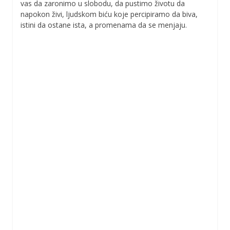
vas da zaronimo u slobodu, da pustimo životu da
napokon živi, ljudskom biću koje percipiramo da biva,
istini da ostane ista, a promenama da se menjaju.