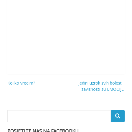
Koliko vredim?
Jedini uzrok svih bolesti i
Navigacija
zavisnosti su EMOCIJE!
objava
POSJETITE NAS NA FACEBOOKU