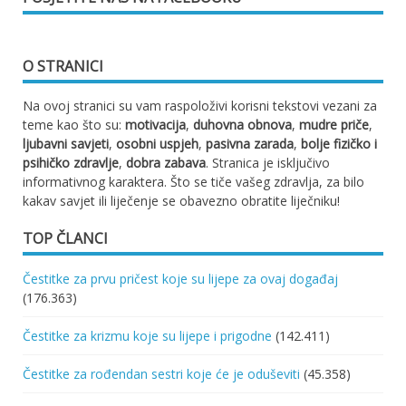
O STRANICI
Na ovoj stranici su vam raspoloživi korisni tekstovi vezani za
teme kao što su:
motivacija
,
duhovna obnova
,
mudre priče
,
ljubavni savjeti
,
osobni uspjeh
,
pasivna zarada
,
bolje fizičko i
psihičko zdravlje
,
dobra zabava
. Stranica je isključivo
informativnog karaktera. Što se tiče vašeg zdravlja, za bilo
kakav savjet ili liječenje se obavezno obratite liječniku!
TOP ČLANCI
Čestitke za prvu pričest koje su lijepe za ovaj događaj
(176.363)
Čestitke za krizmu koje su lijepe i prigodne
(142.411)
Čestitke za rođendan sestri koje će je oduševiti
(45.358)