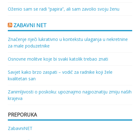
Oženio sam se radi “papira”, ali sam zavolio svoju ženu
ZABAVNI NET
Značenje riječi lukrativno u kontekstu ulaganja u nekretnine
za male poduzetnike
Osnovne molitve koje bi svaki katolik trebao znati
Savjet kako brzo zaspati – vodič za radnike koji žele
kvalitetan san
Zanimljivosti o poskoku: upoznajmo najpoznatiju zmiju naših
krajeva
PREPORUKA
ZabavniNET