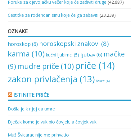
Poruke za djevojačku večer koje će zadiviti druge
(42.687)
Čestitke za rođendan sinu koje će ga zabaviti
(23.239)
OZNAKE
horoskopski znakovi
(8)
horoskop
(6)
karma
(10)
mačke
ljubav
(6)
kućni ljubimci
(5)
priče
(14)
mudre priče
(10)
(9)
zakon privlačenja
(13)
čakre
(4)
ISTINITE PRIČE
Došla je k njoj da umre
Dječak kome je vuk bio čovjek, a čovjek vuk
Muž Švicarac nije me prihvatio