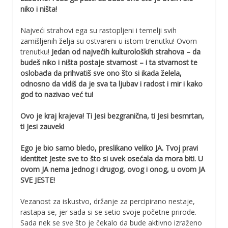
niko i ništa!
Najveći strahovi ega su rastopljeni i temelji svih
zamišljenih želja su ostvareni u istom trenutku! Ovom
trenutku!
Jedan od najvećih kulturoloških strahova – da
budeš niko i ništa postaje stvarnost – i ta stvarnost te
oslobađa da prihvatiš sve ono što si ikada želela,
odnosno da vidiš da je sva ta ljubav i radost i mir i kako
god to nazivao već tu!
Ovo je kraj krajeva! Ti Jesi bezgranična, ti Jesi besmrtan,
ti Jesi zauvek!
Ego je bio samo bledo, preslikano veliko JA. Tvoj pravi
identitet Jeste sve to što si uvek osećala da mora biti. U
ovom JA nema jednog i drugog, ovog i onog, u ovom JA
SVE JESTE!
Vezanost za iskustvo, držanje za percipirano nestaje,
rastapa se, jer sada si se setio svoje početne prirode.
Sada nek se sve što je čekalo da bude aktivno izraženo