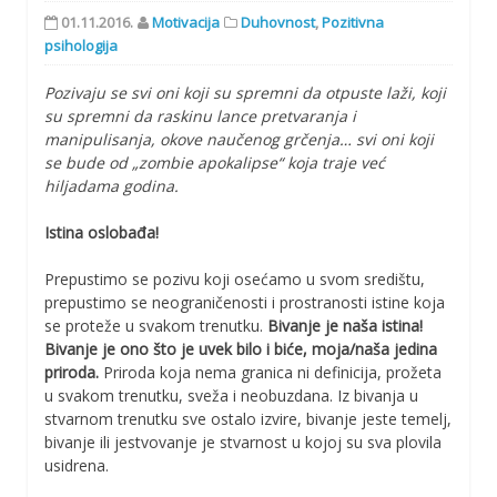
01.11.2016.
Motivacija
Duhovnost
,
Pozitivna
psihologija
Pozivaju se svi oni koji su spremni da otpuste laži, koji
su spremni da raskinu lance pretvaranja i
manipulisanja, okove naučenog grčenja… svi oni koji
se bude od „zombie apokalipse“ koja traje već
hiljadama godina.
Istina oslobađa!
Prepustimo se pozivu koji osećamo u svom središtu,
prepustimo se neograničenosti i prostranosti istine koja
se proteže u svakom trenutku.
Bivanje je naša istina!
Bivanje je ono što je uvek bilo i biće, moja/naša jedina
priroda.
Priroda koja nema granica ni definicija, prožeta
u svakom trenutku, sveža i neobuzdana. Iz bivanja u
stvarnom trenutku sve ostalo izvire, bivanje jeste temelj,
bivanje ili jestvovanje je stvarnost u kojoj su sva plovila
usidrena.