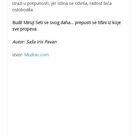
izrazi u potpunosti, jer istina se otkrila, radost bića
oslobodila.
Budi! Miruj! Seti se svog daha… prepusti se tišini iz koje
sve propeva.
Autor: Saša Iris Pavan
Izvor:
Mudrac.com