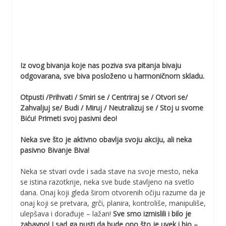
Iz ovog bivanja koje nas poziva sva pitanja bivaju
odgovarana, sve biva posloženo u harmoničnom skladu.
Otpusti /Prihvati / Smiri se / Centriraj se / Otvori se/
Zahvaljuj se/ Budi / Miruj / Neutralizuj se / Stoj u svome
Biću! Primeti svoj pasivni deo!
Neka sve što je aktivno obavlja svoju akciju, ali neka
pasivno Bivanje Biva!
Neka se stvari ovde i sada stave na svoje mesto, neka
se istina razotkrije, neka sve bude stavljeno na svetlo
dana. Onaj koji gleda širom otvorenih očiju razume da je
onaj koji se pretvara, grči, planira, kontroliše, manipuliše,
ulepšava i dorađuje – lažan!
Sve smo izmislili i bilo je
zabavno! I sad ga pusti da bude ono što je uvek i bio –