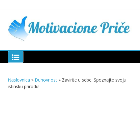
Skip
to
content
Mu
pri
živo
pou
pri
Motivacione Priče
živ
Naslovnica
»
Duhovnost
»
Zavirite u sebe. Spoznajte svoju
istinsku prirodu!