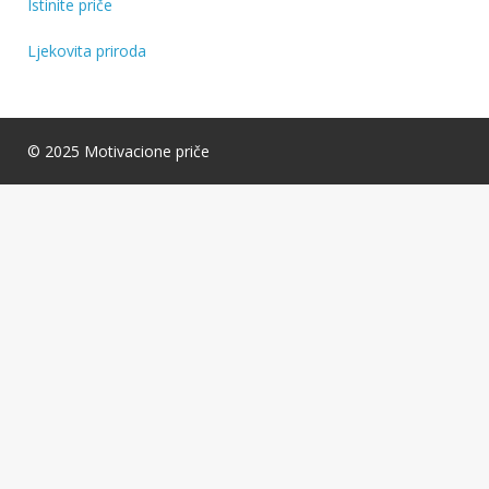
Istinite priče
Ljekovita priroda
© 2025 Motivacione priče