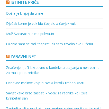
ISTINITE PRIČE
Došla je k njoj da umre
Dječak kome je vuk bio čovjek, a čovjek vuk
Muž Švicarac nije me prihvatio
Oženio sam se radi “papira”, ali sam zavolio svoju ženu
ZABAVNI NET
Značenje riječi lukrativno u kontekstu ulaganja u nekretnine
za male poduzetnike
Osnovne molitve koje bi svaki katolik trebao znati
Savjet kako brzo zaspati – vodič za radnike koji žele
kvalitetan san
Zanimljivosti o poskoku: upoznajmo najpoznatiju zmiju naših