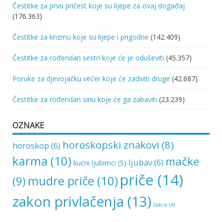
Čestitke za prvu pričest koje su lijepe za ovaj događaj
(176.363)
Čestitke za krizmu koje su lijepe i prigodne
(142.409)
Čestitke za rođendan sestri koje će je oduševiti
(45.357)
Poruke za djevojačku večer koje će zadiviti druge
(42.687)
Čestitke za rođendan sinu koje će ga zabaviti
(23.239)
OZNAKE
horoskopski znakovi
(8)
horoskop
(6)
karma
(10)
mačke
ljubav
(6)
kućni ljubimci
(5)
priče
(14)
mudre priče
(10)
(9)
zakon privlačenja
(13)
čakre
(4)