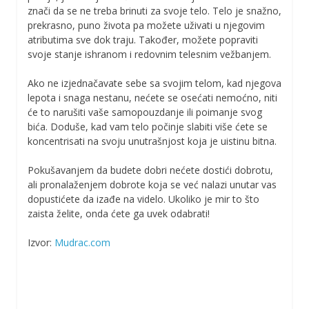
znači da se ne treba brinuti za svoje telo. Telo je snažno,
prekrasno, puno života pa možete uživati u njegovim
atributima sve dok traju. Također, možete popraviti
svoje stanje ishranom i redovnim telesnim vežbanjem.
Ako ne izjednačavate sebe sa svojim telom, kad njegova
lepota i snaga nestanu, nećete se osećati nemoćno, niti
će to narušiti vaše samopouzdanje ili poimanje svog
bića. Doduše, kad vam telo počinje slabiti više ćete se
koncentrisati na svoju unutrašnjost koja je uistinu bitna.
Pokušavanjem da budete dobri nećete dostići dobrotu,
ali pronalaženjem dobrote koja se već nalazi unutar vas
dopustićete da izađe na videlo. Ukoliko je mir to što
zaista želite, onda ćete ga uvek odabrati!
Izvor:
Mudrac.com