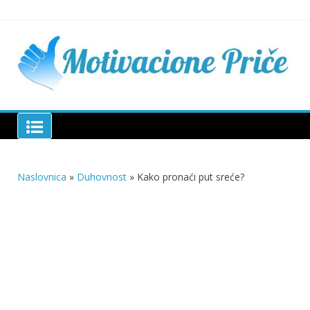
Skip
to
content
Mu
pri
živo
pou
pri
Motivacione Priče
živ
Naslovnica
»
Duhovnost
»
Kako pronaći put sreće?