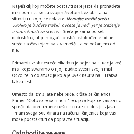
Najviši cilj koji možete postaviti sebi jeste da pronađete
mir i pomirite se sa svojim životom bez obzira na
situaciju u kojoj se nalazite.
Nemojte tražiti sreću
.
Ukoliko je budete tražili, nećete je naći, jer je traženje
u suprotnosti sa srećom.
Sreća je sama po sebi
nedostižna, ali je moguće postići oslobođenje od ne-
sreće suočavanjem sa stvarnošću, a ne bežanjem od
nje.
Primarni uzrok nesreće nikada nije pojedina situacija već
misli koje stvaramo o njoj. Budite svesni svojih misli.
Odvojite ih od situacije koja je uvek neutralna – i takva
kakva jeste.
Umesto da izmišljate neke priče, držite se činjenica.
Primer: “Gotovo je sa mnom” je izjava koja će vas samo
sprečiti da preduzmete nešto konkretno dok je izjava
“Imam svega 500 dinara na računu” činjenica koja vas
može podstaknuti da popravite situaciju.
Oslobodite se ega