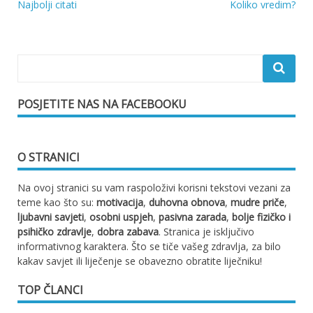
Najbolji citati
Koliko vredim?
Navigacija
objava
POSJETITE NAS NA FACEBOOKU
O STRANICI
Na ovoj stranici su vam raspoloživi korisni tekstovi vezani za
teme kao što su:
motivacija
,
duhovna obnova
,
mudre priče
,
ljubavni savjeti
,
osobni uspjeh
,
pasivna zarada
,
bolje fizičko i
psihičko zdravlje
,
dobra zabava
. Stranica je isključivo
informativnog karaktera. Što se tiče vašeg zdravlja, za bilo
kakav savjet ili liječenje se obavezno obratite liječniku!
TOP ČLANCI