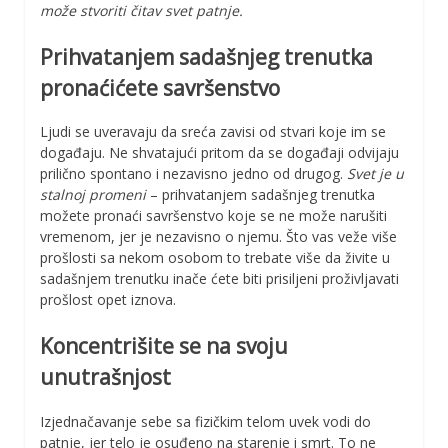
može stvoriti čitav svet patnje.
Prihvatanjem sadašnjeg trenutka
pronaćićete savršenstvo
Ljudi se uveravaju da sreća zavisi od stvari koje im se
događaju. Ne shvatajući pritom da se događaji odvijaju
prilično spontano i nezavisno jedno od drugog.
Svet je u
stalnoj promeni
– prihvatanjem sadašnjeg trenutka
možete pronaći savršenstvo koje se ne može narušiti
vremenom, jer je nezavisno o njemu. Što vas veže više
prošlosti sa nekom osobom to trebate više da živite u
sadašnjem trenutku inače ćete biti prisiljeni proživljavati
prošlost opet iznova.
Koncentrišite se na svoju
unutrašnjost
Izjednačavanje sebe sa fizičkim telom uvek vodi do
patnje, jer telo je osuđeno na starenje i smrt. To ne