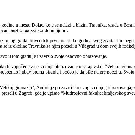
 godine u mestu Dolac, koje se nalazi u blizini Travnika, grada u Bosn
snovani austrougarski kondominijum”.
zini tog grada proveo tek prvih nekoliko godina svog života. Pre nego š
 se iz okoline Travnika sa njim preseli u Višegrad u dom svojih roditel
ravo u tom gradu je i završio svoje osnovno obrazovanje.
o bi započeo svoje srednje obrazovanje u sarajevskoj “Velikoj gimnazij
repoznao ljubav prema pisanju i počeo je da piše najpre poeziju. Svoju 
“Velikoj gimnaziji”, Andrić je po završetku svog srednjeg obrazovanja,
 preseli u Zagreb, gde je upisao “Mudroslovni fakultet kraljevskog sveuč