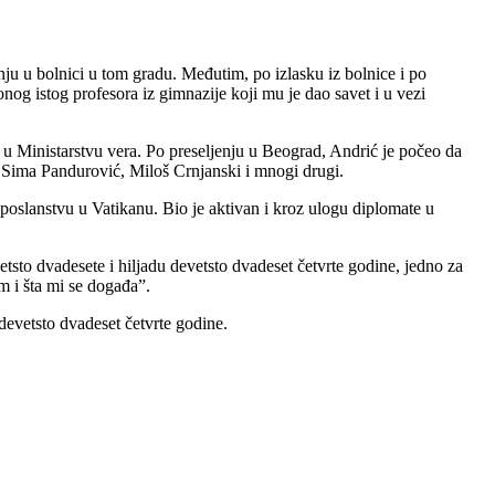
u u bolnici u tom gradu. Međutim, po izlasku iz bolnice i po
nog istog profesora iz gimnazije koji mu je dao savet i u vezi
u Ministarstvu vera. Po preseljenju u Beograd, Andrić je počeo da
u Sima Pandurović, Miloš Crnjanski i mnogi drugi.
poslanstvu u Vatikanu. Bio je aktivan i kroz ulogu diplomate u
sto dvadesete i hiljadu devetsto dvadeset četvrte godine, jedno za
m i šta mi se događa”.
evetsto dvadeset četvrte godine.