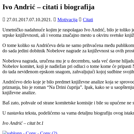
Ivo Andrić – citati i biografija
27.01.2017.
07.10.2021.
Motivacija
Citati
Umetničko nadahnuće kojim je raspolagao Ivo Andrić, bilo je toliko je
srpske književnosti, ali i veoma značajno mesto u okviru svetske knjiž
O tome koliko su Andrićeva dela ne samo prihvaćena među publikom, ve
do sada jedini dobitnik Nobelove nagrade za književnost sa ovih prost
Nobelova nagrada, uručena mu je u decembru, sada već davne hiljadu d
Nobelov komitet, koji je nadležan pri odluci o tome kome će pripasti
do tada neviđenom epskom snagom, zahvaljujući kojoj sudbine svojih su
Andrićevo delo koje je bilo predmet književne analize koja se sprovo
priznanja, bio je roman “Na Drini ćuprija”. Ipak, kako se u saopšten
književne analize.
Baš zato, pohvale od strane komitetske komisije i bile su upućene n
U nastavku teksta, podelićemo sa vama detaljnu biografiju ovog istak
Ivo Andrić – citat br.1