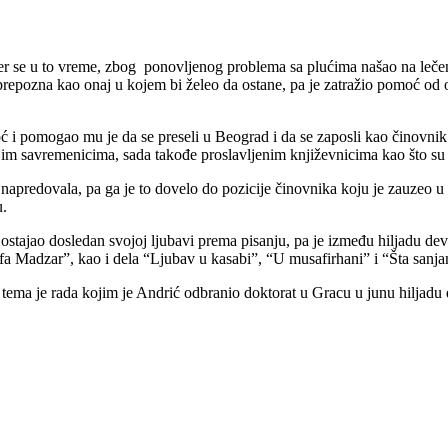
r se u to vreme, zbog ponovljenog problema sa plućima našao na lečenj
prepozna kao onaj u kojem bi želeo da ostane, pa je zatražio pomoć od o
i pomogao mu je da se preseli u Beograd i da se zaposli kao činovnik 
vojim savremenicima, sada takođe proslavljenim književnicima kao što s
napredovala, pa ga je to dovelo do pozicije činovnika koju je zauzeo u 
u.
ajao dosledan svojoj ljubavi prema pisanju, pa je između hiljadu devet
a Madzar”, kao i dela “Ljubav u kasabi”, “U musafirhani” i “Šta sanja
ema je rada kojim je Andrić odbranio doktorat u Gracu u junu hiljadu d