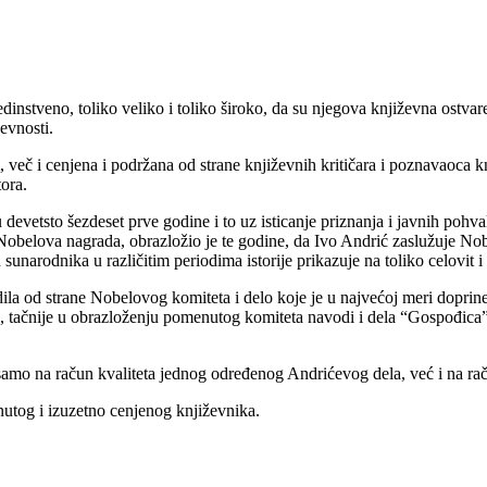
dinstveno, toliko veliko i toliko široko, da su njegova književna ostv
evnosti.
č i cenjena i podržana od strane književnih kritičara i poznavaoca kn
ora.
evetsto šezdeset prve godine i to uz isticanje priznanja i javnih pohv
 Nobelova nagrada, obrazložio je te godine, da Ivo Andrić zaslužuje No
narodnika u različitim periodima istorije prikazuje na toliko celovit i 
dila od strane Nobelovog komiteta i delo koje je u najvećoj meri doprin
ju, tačnije u obrazloženju pomenutog komiteta navodi i dela “Gospođic
e samo na račun kvaliteta jednog određenog Andrićevog dela, već i na 
nutog i izuzetno cenjenog književnika.