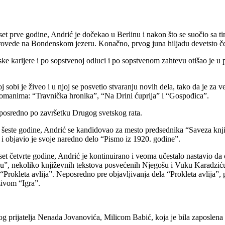
set prve godine, Andrić je dočekao u Berlinu i nakon što se suočio sa
rovede na Bondenskom jezeru. Konačno, prvog juna hiljadu devetsto če
 karijere i po sopstvenoj odluci i po sopstvenom zahtevu otišao je u 
oj sobi je živeo i u njoj se posvetio stvaranju novih dela, tako da je z
o romanima: “Travnička hronika”, “Na Drini ćuprija” i “Gospođica”.
eposredno po završetku Drugog svetskog rata.
i šeste godine, Andrić se kandidovao za mesto predsednika “Saveza knjiž
 i objavio je svoje naredno delo “Pismo iz 1920. godine”.
et četvrte godine, Andrić je kontinuirano i veoma učestalo nastavio da 
”, nekoliko književnih tekstova posvećenih Njegošu i Vuku Karadziću, 
okleta avlija”. Neposredno pre objavljivanja dela “Prokleta avlija”, p
zivom “Igra”.
og prijatelja Nenada Jovanovića, Milicom Babić, koja je bila zaposle