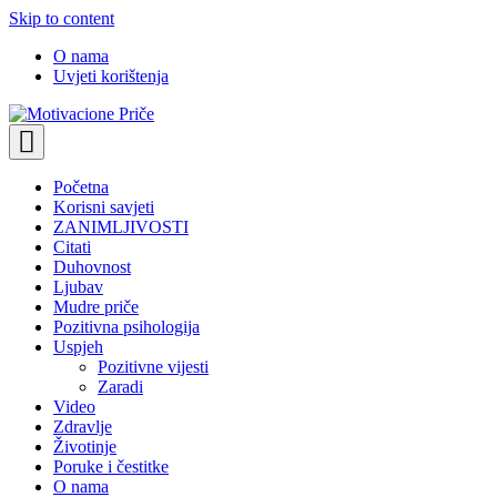
Skip to content
O nama
Uvjeti korištenja
Motivacione Priče
Mudre priče o životu i poučne priče o životu
Početna
Korisni savjeti
ZANIMLJIVOSTI
Citati
Duhovnost
Ljubav
Mudre priče
Pozitivna psihologija
Uspjeh
Pozitivne vijesti
Zaradi
Video
Zdravlje
Životinje
Poruke i čestitke
O nama