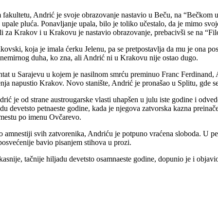
kultetu, Andrić je svoje obrazovanje nastavio u Beču, na “Bečkom uni
d upale pluća. Ponavljanje upala, bilo je toliko učestalo, da je mimo sv
i za Krakov i u Krakovu je nastavio obrazovanje, prebacivši se na “Filo
vski, koja je imala ćerku Jelenu, pa se pretpostavlja da mu je ona po
nemirnog duha, ko zna, ali Andrić ni u Krakovu nije ostao dugo.
entat u Sarajevu u kojem je nasilnom smrću preminuo Franc Ferdinand, A
nja napustio Krakov. Novo stanište, Andrić je pronašao u Splitu, gde s
ić je od strane austrougarske vlasti uhapšen u julu iste godine i odved
jadu devetsto petnaeste godine, kada je njegova zatvorska kazna prein
u mestu po imenu Ovčarevo.
 amnestiji svih zatvorenika, Andriću je potpuno vraćena sloboda. U per
posvećenije bavio pisanjem stihova u prozi.
snije, tačnije hiljadu devetsto osamnaeste godine, dopunio je i objavi