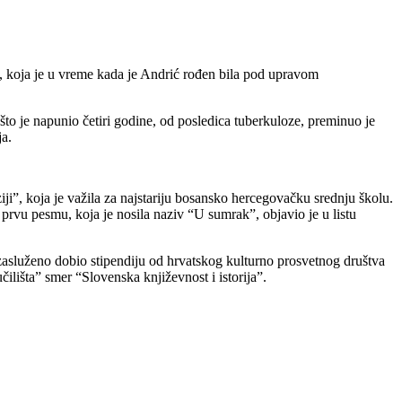
i, koja je u vreme kada je Andrić rođen bila pod upravom
to je napunio četiri godine, od posledica tuberkuloze, preminuo je
ja.
i”, koja je važila za najstariju bosansko hercegovačku srednju školu.
prvu pesmu, koja je nosila naziv “U sumrak”, objavio je u listu
 zasluženo dobio stipendiju od hrvatskog kulturno prosvetnog društva
ilišta” smer “Slovenska književnost i istorija”.