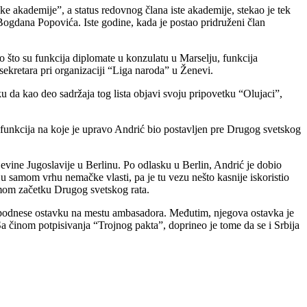
e akademije”, a status redovnog člana iste akademije, stekao je tek
 Bogdana Popovića. Iste godine, kada je postao pridruženi član
ao što su funkcija diplomate u konzulatu u Marselju, funkcija
 sekretara pri organizaciji “Liga naroda” u Ženevi.
iku da kao deo sadržaja tog lista objavi svoju pripovetku “Olujaci”,
d funkcija na koje je upravo Andrić bio postavljen pre Drugog svetskog
evine Jugoslavije u Berlinu. Po odlasku u Berlin, Andrić je dobio
 u samom vrhu nemačke vlasti, pa je tu vezu nešto kasnije iskoristio
amom začetku Drugog svetskog rata.
da podnese ostavku na mestu ambasadora. Međutim, njegova ostavka je
Sa činom potpisivanja “Trojnog pakta”, doprineo je tome da se i Srbija