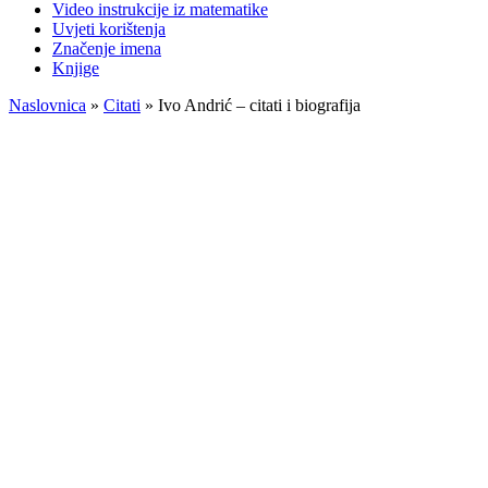
Video instrukcije iz matematike
Uvjeti korištenja
Značenje imena
Knjige
Naslovnica
»
Citati
»
Ivo Andrić – citati i biografija