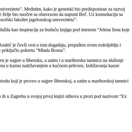
verzitetu”. Međutim, kako je genetski bio predisponiran za razvoj
oje želje bio suočen sa obavezom da napusti Beč. Uz konsultaciju sa
zofski fakultet jagelonskog univerziteta”.
služila kao inspiracija za buduću knjigu pod imenom “Jelena žena koje
ndrić je čuvši vest o tom događaju, prepušten svom rodoljublju i
e priključio pokretu “Mlada Bosna”.
en je najpre u šibensku, a zatim i u mariborsku tamnicu na služenje
ačena u kaznu zadržavanjem u kućnom pritvoru. Izdržavanja kazne
iodu koji je proveo u najpre šibenskoj, a zatim u mariborskoj tamnici
o ih u Zagrebu u svojoj prvoj knjizi stihova u prozi pod nazivom “Ex