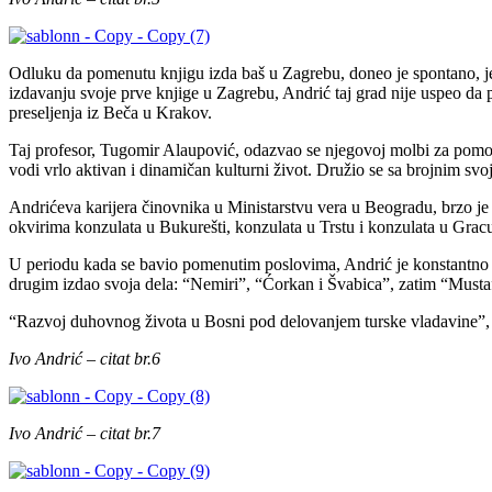
Odluku da pomenutu knjigu izda baš u Zagrebu, doneo je spontano, je
izdavanju svoje prve knjige u Zagrebu, Andrić taj grad nije uspeo da 
preseljenja iz Beča u Krakov.
Taj profesor, Tugomir Alaupović, odazvao se njegovoj molbi za pomoć 
vodi vrlo aktivan i dinamičan kulturni život. Družio se sa brojnim s
Andrićeva karijera činovnika u Ministarstvu vera u Beogradu, brzo je 
okvirima konzulata u Bukurešti, konzulata u Trstu i konzulata u Grac
U periodu kada se bavio pomenutim poslovima, Andrić je konstantno ost
drugim izdao svoja dela: “Nemiri”, “Ćorkan i Švabica”, zatim “Mustaf
“Razvoj duhovnog života u Bosni pod delovanjem turske vladavine”, t
Ivo Andrić – citat br.6
Ivo Andrić – citat br.7