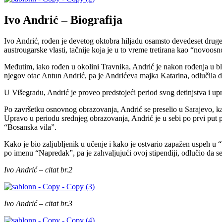
Ivo Andrić – Biografija
Ivo Andrić, rođen je devetog oktobra hiljadu osamsto devedeset druge
austrougarske vlasti, tačnije koja je u to vreme tretirana kao “novoo
Međutim, iako rođen u okolini Travnika, Andrić je nakon rođenja u bli
njegov otac Antun Andrić, pa je Andrićeva majka Katarina, odlučila da
U Višegradu, Andrić je proveo predstojeći period svog detinjstva i up
Po završetku osnovnog obrazovanja, Andrić se preselio u Sarajevo, kak
Upravo u periodu srednjeg obrazovanja, Andrić je u sebi po prvi put p
“Bosanska vila”.
Kako je bio zaljubljenik u učenje i kako je ostvario zapažen uspeh u 
po imenu “Napredak”, pa je zahvaljujući ovoj stipendiji, odlučio da se
Ivo Andrić – citat br.2
Ivo Andrić – citat br.3