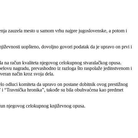
arenja zauzela mesto u samom vrhu najpre jugoslovenske, a potom i
jiževnosti uopšteno, dovoljno govori podatak da je upravo on prvi i
ala na račun kvaliteta njegovog celokupnog stvaralačkog opusa.
belovu nagradu, prevashodno iz razloga što raspolaže jedinstvenom i
veran način kroz svoja dela.
elo odluci komiteta da upravo on postane dobitnik ovog prestižnog
a” i “Travnička hronika”, takođe su bila obuhvaćena kao predmet
račun njegovog celokupnog književnog opusa.