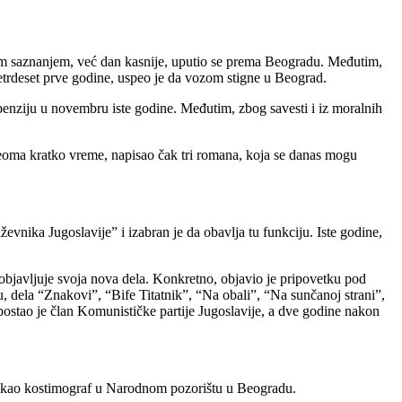
 tim saznanjem, već dan kasnije, uputio se prema Beogradu. Međutim,
trdeset prve godine, uspeo je da vozom stigne u Beograd.
penziju u novembru iste godine. Međutim, zbog savesti i iz moralnih
a veoma kratko vreme, napisao čak tri romana, koja se danas mogu
evnika Jugoslavije” i izabran je da obavlja tu funkciju. Iste godine,
objavljuje svoja nova dela. Konkretno, objavio je pripovetku pod
dela “Znakovi”, “Bife Titatnik”, “Na obali”, “Na sunčanoj strani”,
ostao je član Komunističke partije Jugoslavije, a dve godine nakon
na kao kostimograf u Narodnom pozorištu u Beogradu.