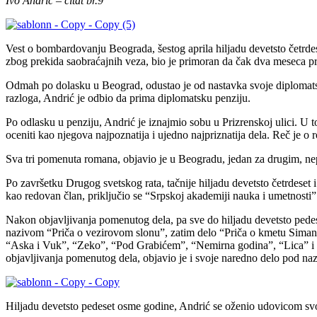
Ivo Andrić – citat br.9
Vest o bombardovanju Beograda, šestog aprila hiljadu devetsto četrde
zbog prekida saobraćajnih veza, bio je primoran da čak dva meseca p
Odmah po dolasku u Beograd, odustao je od nastavka svoje diplomatske
razloga, Andrić je odbio da prima diplomatsku penziju.
Po odlasku u penziju, Andrić je iznajmio sobu u Prizrenskoj ulici. U t
oceniti kao njegova najpoznatija i ujedno najpriznatija dela. Reč je 
Sva tri pomenuta romana, objavio je u Beogradu, jedan za drugim, n
Po završetku Drugog svetskog rata, tačnije hiljadu devetsto četrdeset 
kao redovan član, priključio se “Srpskoj akademiji nauka i umetnosti”
Nakon objavljivanja pomenutog dela, pa sve do hiljadu devetsto pedes
nazivom “Priča o vezirovom slonu”, zatim delo “Priča o kmetu Simanu
“Aska i Vuk”, “Zeko”, “Pod Grabićem”, “Nemirna godina”, “Lica” i “Pr
objavljivanja pomenutog dela, objavio je i svoje naredno delo pod na
Hiljadu devetsto pedeset osme godine, Andrić se oženio udovicom sv