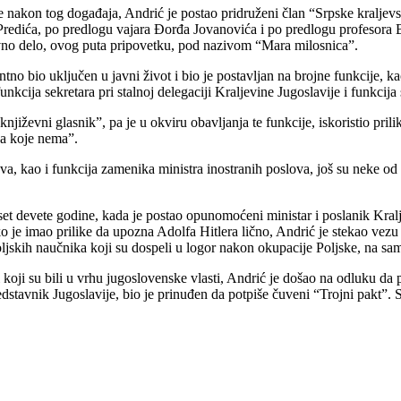
 nakon tog događaja, Andrić je postao pridruženi član “Srpske kraljevsk
a Predića, po predlogu vajara Đorđa Jovanovića i po predlogu profesora
evno delo, ovog puta pripovetku, pod nazivom “Mara milosnica”.
no bio uključen u javni život i bio je postavljan na brojne funkcije, k
kcija sekretara pri stalnoj delegaciji Kraljevine Jugoslavije i funkcija
njiževni glasnik”, pa je u okviru obavljanja te funkcije, iskoristio pril
ena koje nema”.
ova, kao i funkcija zamenika ministra inostranih poslova, još su neke o
set devete godine, kada je postao opunomoćeni ministar i poslanik Kralj
o je imao prilike da upozna Adolfa Hitlera lično, Andrić je stekao vezu
oljskih naučnika koji su dospeli u logor nakon okupacije Poljske, na s
 koji su bili u vrhu jugoslovenske vlasti, Andrić je došao na odluku 
dstavnik Jugoslavije, bio je prinuđen da potpiše čuveni “Trojni pakt”. 