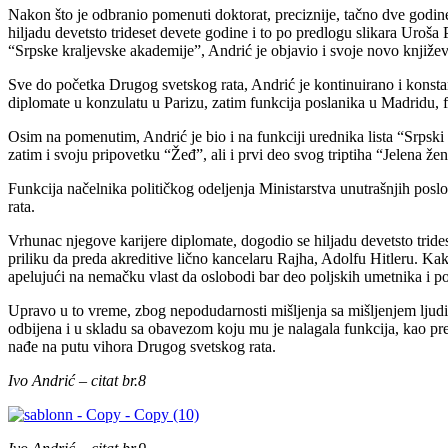
Nakon što je odbranio pomenuti doktorat, preciznije, tačno dve godine
hiljadu devetsto trideset devete godine i to po predlogu slikara Uroš
“Srpske kraljevske akademije”, Andrić je objavio i svoje novo knjiž
Sve do početka Drugog svetskog rata, Andrić je kontinuirano i konstant
diplomate u konzulatu u Parizu, zatim funkcija poslanika u Madridu, fun
Osim na pomenutim, Andrić je bio i na funkciji urednika lista “Srpski k
zatim i svoju pripovetku “Žeđ”, ali i prvi deo svog triptiha “Jelena ž
Funkcija načelnika političkog odeljenja Ministarstva unutrašnjih posl
rata.
Vrhunac njegove karijere diplomate, dogodio se hiljadu devetsto tride
priliku da preda akreditive lično kancelaru Rajha, Adolfu Hitleru. Kak
apelujući na nemačku vlast da oslobodi bar deo poljskih umetnika i p
Upravo u to vreme, zbog nepodudarnosti mišljenja sa mišljenjem ljudi
odbijena i u skladu sa obavezom koju mu je nalagala funkcija, kao pre
nađe na putu vihora Drugog svetskog rata.
Ivo Andrić – citat br.8