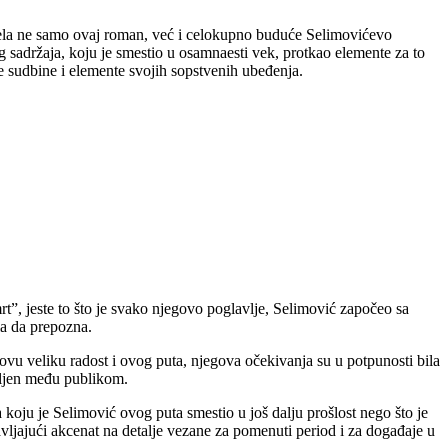
volela ne samo ovaj roman, već i celokupno buduće Selimovićevo
g sadržaja, koju je smestio u osamnaesti vek, protkao elemente za to
ne sudbine i elemente svojih sopstvenih ubeđenja.
rt”, jeste to što je svako njegovo poglavlje, Selimović započeo sa
la da prepozna.
 veliku radost i ovog puta, njegova očekivanja su u potpunosti bila
miljen među publikom.
 koju je Selimović ovog puta smestio u još dalju prošlost nego što je
avljajući akcenat na detalje vezane za pomenuti period i za događaje u