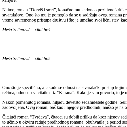
karijere.
Naime, roman “Derviš i smrt”, konačno mu je doneo pozitivne kritike 
stvaralaštvo. Ono što mu je pomoglo da se u sadržaju ovog romana prep
vreme savremenog pristupa društvu i što je umešao svoj lični stav, ka
Meša Selimović – citat br.4
Meša Selimović – citat br.5
Ono što je specifično, a takođe se odnosi na stvaralački pristup kojim
rečima, odnosno sa citatima iz “Kurana”. Kako je sam govorio, to je 
Nakon pomenutog romana, hiljadu devetsto sedamdesete godine, Selim
zadovoljena. Ovaj roman, baš kao i njegov predhodnik, naišao je na o
Čitajući roman “Tvrđava”, čitaoci su dobili priliku da kroz njegov sad
to učinio u okviru radnje predhodnog romana, obuhvatila je period sed