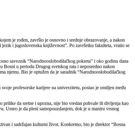
 kojem je rođen, završio je osnovno i srednje obrazovanje, a nakon
 jezik i jugoslovenska književnost”. Po završetku fakulteta, vratio se
dnosno saveznik “Narodnooslobodilačkog pokreta” i oko godinu dana
nje u Bosni u periodu Drugog svetskog rata i neposredno nakon
e prema njemu. Bio je optužen da je saradnik “Narodnooslobodilačkog
 svoje profesorske karijere na univerzitetu, postao je omiljen među
rilike da sretne i upozna, nije bio vredan pohvale ili divljenja kao
ojavu. Umeo je da pleni samopouzdanjem, dok je u maniru vrsnog
tivan i sadržajan kulturni život. Konkretno, bio je direktor “Bosna