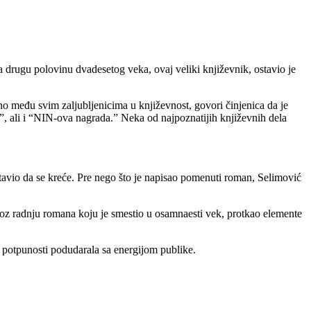
drugu polovinu dvadesetog veka, ovaj veliki književnik, ostavio je
o među svim zaljubljenicima u književnost, govori činjenica da je
a”, ali i “NIN-ova nagrada.” Neka od najpoznatijih književnih dela
tavio da se kreće. Pre nego što je napisao pomenuti roman, Selimović
kroz radnju romana koju je smestio u osamnaesti vek, protkao elemente
 potpunosti podudarala sa energijom publike.