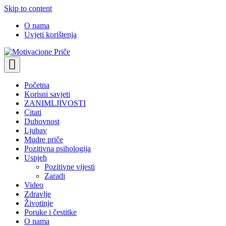
Skip to content
O nama
Uvjeti korištenja
Motivacione Priče
Mudre priče o životu i poučne priče o životu
Početna
Korisni savjeti
ZANIMLJIVOSTI
Citati
Duhovnost
Ljubav
Mudre priče
Pozitivna psihologija
Uspjeh
Pozitivne vijesti
Zaradi
Video
Zdravlje
Životinje
Poruke i čestitke
O nama