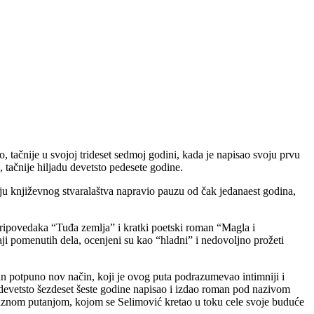
, tačnije u svojoj trideset sedmoj godini, kada je napisao svoju prvu
tačnije hiljadu devetsto pedesete godine.
olju književnog stvaralaštva napravio pauzu od čak jedanaest godina,
pripovedaka “Tuđa zemlja” i kratki poetski roman “Magla i
žaji pomenutih dela, ocenjeni su kao “hladni” i nedovoljno prožeti
n potpuno nov način, koji je ovog puta podrazumevao intimniji i
devetsto šezdeset šeste godine napisao i izdao roman pod nazivom
zlaznom putanjom, kojom se Selimović kretao u toku cele svoje buduće