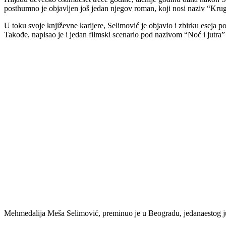
posthumno je objavljen još jedan njegov roman, koji nosi naziv “Kru
U toku svoje književne karijere, Selimović je objavio i zbirku eseja p
Takođe, napisao je i jedan filmski scenario pod nazivom “Noć i jutra” 
Mehmedalija Meša Selimović, preminuo je u Beogradu, jedanaestog ju