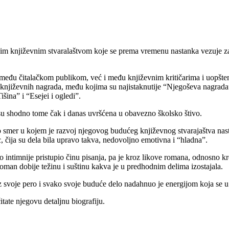
jim književnim stvaralaštvom koje se prema vremenu nastanka vezuje za 
o među čitalačkom publikom, već i među književnim kritičarima i uopšten
ih književnih nagrada, među kojima su najistaknutije “Njegoševa nagrad
ina” i “Esejei i ogledi”.
 su shodno tome čak i danas uvršćena u obavezno školsko štivo.
o smer u kojem je razvoj njegovog budućeg književnog stvarajaštva nas
, čija su dela bila upravo takva, nedovoljno emotivna i “hladna”.
o intimnije pristupio činu pisanja, pa je kroz likove romana, odnosno 
roman dobije težinu i suštinu kakva je u predhodnim delima izostajala.
z svoje pero i svako svoje buduće delo nadahnuo je energijom koja se u
tate njegovu detaljnu biografiju.