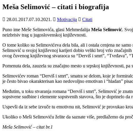
Meša Selimović – citati i biografija
28.01.2017.
07.10.2021.
Motivacija
Citati
Puno ime Meše Selimovića, glasi Mehmedalija
Meša Selimović
. Svo
neizbrisiv trag u jugoslovenskoj književnosti.
O tome koliko su Selimovićeva dela bila, ali i ostala cenjena ne sam
Selimović u svojoj književnoj karijeri dobio veliki broj vrlo značajn
ovog čuvenog književnog stvaraoca su “Derviš i smrt”, “Tvrđava”, “Tiš
Pomenuta dela, zauzela su značajno mesto u srpskoj književnosti, pa
Selimovićev roman “Derviš i smrt”, smatra se delom, koje je formiral
je često bivao okarakterisan kao nedovoljno emotivan i “hladan” pisac
Međutim, u toku stvaranja romana “Derviš i smrt”, Selimović je znatn
sopstvene sudbine i elemente sopstvenih stavova, što je doprinelo da 
Uspevši da iz sebe izvuče tu emotivnu nit, Selimović je provukao kro
Ukoliko o Meši Selimoviću želite da saznate više, predlažemo da proči
Meša Selimović – citat br.1