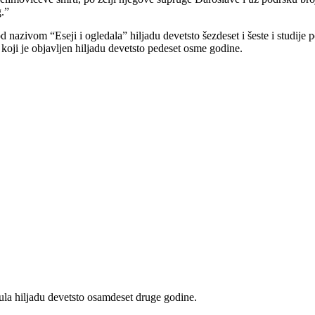
g.”
od nazivom “Eseji i ogledala” hiljadu devetsto šezdeset i šeste i studij
koji je objavljen hiljadu devetsto pedeset osme godine.
la hiljadu devetsto osamdeset druge godine.