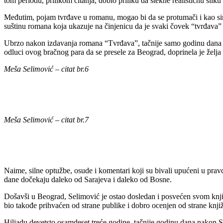
tom periodu, prilikom čitanja, dobio priliku da stekne realističnu slik
Međutim, pojam tvrđave u romanu, mogao bi da se protumači i kao sim
suštinu romana koja ukazuje na činjenicu da je svaki čovek “tvrđava” z
Ubrzo nakon izdavanja romana “Tvrđava”, tačnije samo godinu dana na
odluci ovog bračnog para da se presele za Beograd, doprinela je želja 
Meša Selimović – citat br.6
Meša Selimović – citat br.7
Naime, silne optužbe, osude i komentari koji su bivali upućeni u prav
dane dočekaju daleko od Sarajeva i daleko od Bosne.
Došavši u Beograd, Selimović je ostao dosledan i posvećen svom knji
bio takođe prihvaćen od strane publike i dobro ocenjen od strane knjiž
Hiljadu devetsto osamdeset treće godine, tačnije godinu dana nakon Se