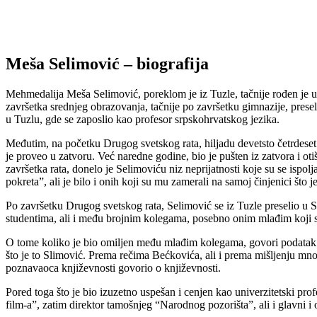
Meša Selimović – biografija
Mehmedalija Meša Selimović, poreklom je iz Tuzle, tačnije rođen je u 
završetka srednjeg obrazovanja, tačnije po završetku gimnazije, presel
u Tuzlu, gde se zaposlio kao profesor srpskohrvatskog jezika.
Međutim, na početku Drugog svetskog rata, hiljadu devetsto četrdes
je proveo u zatvoru. Već naredne godine, bio je pušten iz zatvora i ot
završetka rata, donelo je Selimoviću niz neprijatnosti koje su se ispo
pokreta”, ali je bilo i onih koji su mu zamerali na samoj činjenici što 
Po završetku Drugog svetskog rata, Selimović se iz Tuzle preselio u Sa
studentima, ali i među brojnim kolegama, posebno onim mlađim koji s
O tome koliko je bio omiljen među mlađim kolegama, govori podatak da 
što je to Slimović. Prema rečima Bećkovića, ali i prema mišljenju mn
poznavaoca književnosti govorio o književnosti.
Pored toga što je bio izuzetno uspešan i cenjen kao univerzitetski pro
film-a”, zatim direktor tamošnjeg “Narodnog pozorišta”, ali i glavni 