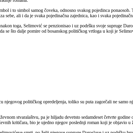
u radnje romana.
bol i to simbol samog čoveka, odnosno svakog pojedinca ponaosob. Tak
a sebe, ali i da je svaka pojedinačna zajednica, kao i svaka pojedinačn
kon toga, Selimović se penzionisao i uz podršku svoje supruge Darosl
da se što dalje pomire od bosanskog političkog vrtloga u koji je Selimo
cu njegovog političkog opredeljenja, toliko su puta zagorčali ne samo nj
ževnom stvaralaštvu, pa je hiljadu devetsto sedamdeset četvrte godine
evnih kritičara, bio je ujedno njegov poslednji roman koji je objavio u 
limovićeve smrti, po želji njegove supruge Daroslave i uz podršku broj