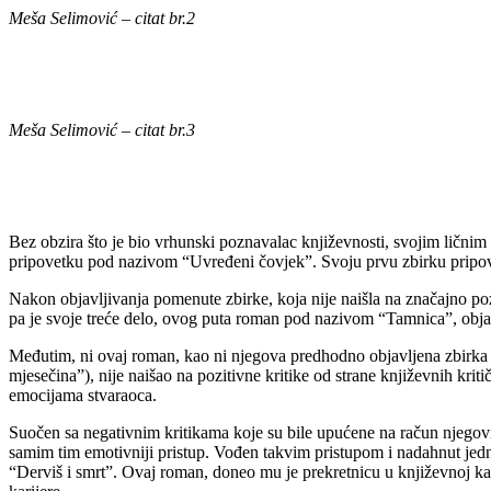
Meša Selimović – citat br.2
Meša Selimović – citat br.3
Bez obzira što je bio vrhunski poznavalac književnosti, svojim ličnim 
pripovetku pod nazivom “Uvređeni čovjek”. Svoju prvu zbirku pripoved
Nakon objavljivanja pomenute zbirke, koja nije naišla na značajno pozi
pa je svoje treće delo, ovog puta roman pod nazivom “Tamnica”, objav
Međutim, ni ovaj roman, kao ni njegova predhodno objavljena zbirka p
mjesečina”), nije naišao na pozitivne kritike od strane književnih krit
emocijama stvaraoca.
Suočen sa negativnim kritikama koje su bile upućene na račun njegov
samim tim emotivniji pristup. Vođen takvim pristupom i nadahnut jed
“Derviš i smrt”. Ovaj roman, doneo mu je prekretnicu u književnoj ka