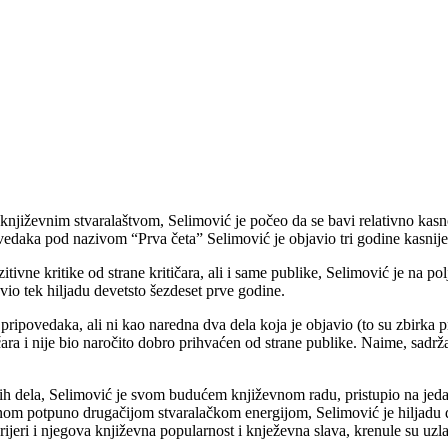
književnim stvaralaštvom, Selimović je počeo da se bavi relativno kasno
aka pod nazivom “Prva četa” Selimović je objavio tri godine kasnije, 
tivne kritike od strane kritičara, ali i same publike, Selimović je na p
io tek hiljadu devetsto šezdeset prve godine.
ripovedaka, ali ni kao naredna dva dela koja je objavio (to su zbirka 
ičara i nije bio naročito dobro prihvaćen od strane publike. Naime, sadr
ih dela, Selimović je svom budućem književnom radu, pristupio na jeda
nom potpuno drugačijom stvaralačkom energijom, Selimović je hiljadu 
rijeri i njegova književna popularnost i knježevna slava, krenule su u