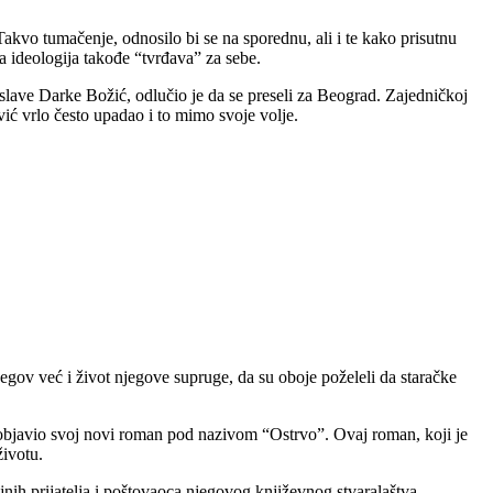
vo tumačenje, odnosilo bi se na sporednu, ali i te kako prisutnu
a ideologija takođe “tvrđava” za sebe.
ave Darke Božić, odlučio je da se preseli za Beograd. Zajedničkoj
vić vrlo često upadao i to mimo svoje volje.
egov već i život njegove supruge, da su oboje poželeli da staračke
 objavio svoj novi roman pod nazivom “Ostrvo”. Ovaj roman, koji je
životu.
nih prijatelja i poštovaoca njegovog književnog stvaralaštva,