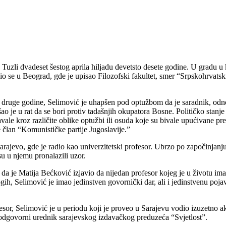
Tuzli dvadeset šestog aprila hiljadu devetsto desete godine. U gradu u
io se u Beograd, gde je upisao Filozofski fakultet, smer “Srpskohrvatski
et druge godine, Selimović je uhapšen pod optužbom da je saradnik, o
išao je u rat da se bori protiv tadašnjih okupatora Bosne. Političko sta
ljavale kroz različite oblike optužbi ili osuda koje su bivale upućivan
je član “Komunističke partije Jugoslavije.”
rajevo, gde je radio kao univerzitetski profesor. Ubrzo po započinjanju
u u njemu pronalazili uzor.
je Matija Bećković izjavio da nijedan profesor kojeg je u životu imao p
ogih, Selimović je imao jedinstven govornički dar, ali i jedinstvenu p
fesor, Selimović je u periodu koji je proveo u Sarajevu vodio izuzetno ak
i odgovorni urednik sarajevskog izdavačkog preduzeća “Svjetlost”.