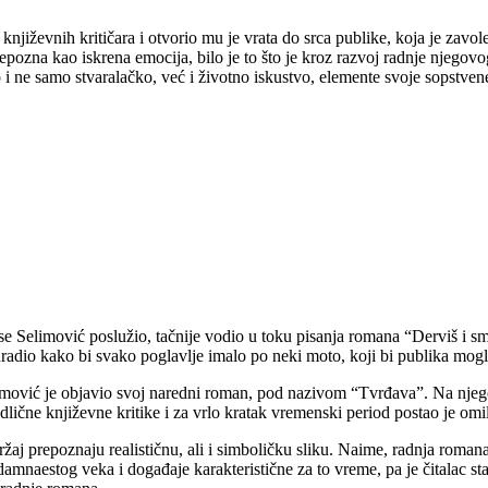
književnih kritičara i otvorio mu je vrata do srca publike, koja je za
ozna kao iskrena emocija, bilo je to što je kroz razvoj radnje njegovo
o i ne samo stvaralačko, već i životno iskustvo, elemente svoje sopstve
 se Selimović poslužio, tačnije vodio u toku pisanja romana “Derviš i sm
uradio kako bi svako poglavlje imalo po neki moto, koji bi publika mog
ović je objavio svoj naredni roman, pod nazivom “Tvrđava”. Na njegovu
dlične književne kritike i za vrlo kratak vremenski period postao je o
ržaj prepoznaju realističnu, ali i simboličku sliku. Naime, radnja romana
amnaestog veka i događaje karakteristične za to vreme, pa je čitalac st