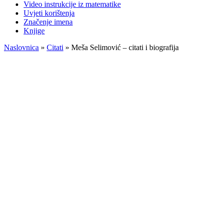
Video instrukcije iz matematike
Uvjeti korištenja
Značenje imena
Knjige
Naslovnica
»
Citati
»
Meša Selimović – citati i biografija