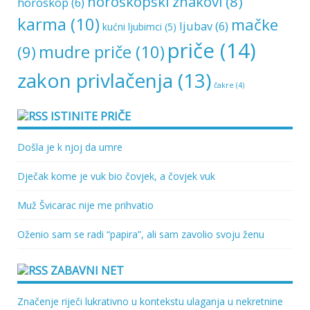
horoskopski znakovi
(8)
horoskop
(6)
karma
(10)
mačke
ljubav
(6)
kućni ljubimci
(5)
priče
(14)
mudre priče
(10)
(9)
zakon privlačenja
(13)
čakre
(4)
ISTINITE PRIČE
Došla je k njoj da umre
Dječak kome je vuk bio čovjek, a čovjek vuk
Muž Švicarac nije me prihvatio
Oženio sam se radi “papira”, ali sam zavolio svoju ženu
ZABAVNI NET
Značenje riječi lukrativno u kontekstu ulaganja u nekretnine