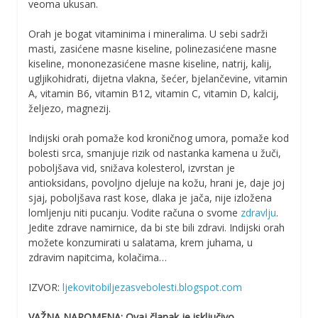
veoma ukusan.
Orah je bogat vitaminima i mineralima. U sebi sadrži
masti, zasićene masne kiseline, polinezasićene masne
kiseline, mononezasićene masne kiseline, natrij, kalij,
ugljikohidrati, dijetna vlakna, šećer, bjelančevine, vitamin
A, vitamin B6, vitamin B12, vitamin C, vitamin D, kalcij,
željezo, magnezij.
Indijski orah pomaže kod kroničnog umora, pomaže kod
bolesti srca, smanjuje rizik od nastanka kamena u žuči,
poboljšava vid, snižava kolesterol, izvrstan je
antioksidans, povoljno djeluje na kožu, hrani je, daje joj
sjaj, poboljšava rast kose, dlaka je jača, nije izložena
lomljenju niti pucanju. Vodite računa o svome
zdravlju
.
Jedite zdrave namirnice, da bi ste bili zdravi. Indijski orah
možete konzumirati u salatama, krem juhama, u
zdravim napitcima, kolačima…
IZVOR:
ljekovitobiljezasvebolesti.blogspot.com
VAŽNA NAPOMENA: Ovaj članak je isključivo