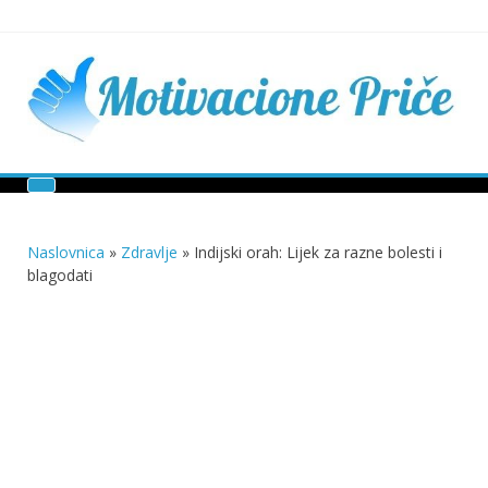
Skip
to
content
Mu
pri
živo
pou
pri
Motivacione Priče
živ
Naslovnica
»
Zdravlje
»
Indijski orah: Lijek za razne bolesti i
blagodati