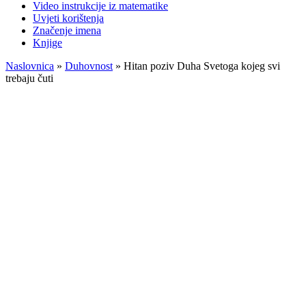
Video instrukcije iz matematike
Uvjeti korištenja
Značenje imena
Knjige
Naslovnica
»
Duhovnost
»
Hitan poziv Duha Svetoga kojeg svi
trebaju čuti