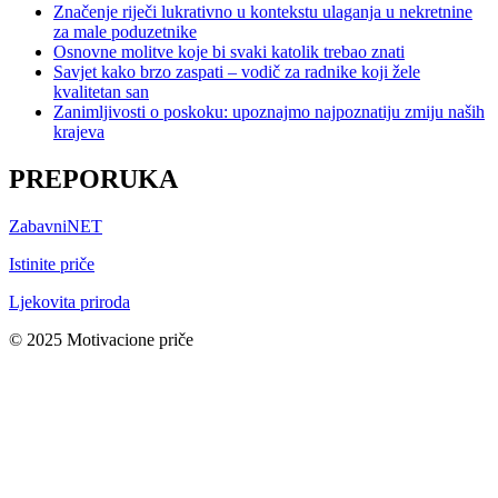
Značenje riječi lukrativno u kontekstu ulaganja u nekretnine
za male poduzetnike
Osnovne molitve koje bi svaki katolik trebao znati
Savjet kako brzo zaspati – vodič za radnike koji žele
kvalitetan san
Zanimljivosti o poskoku: upoznajmo najpoznatiju zmiju naših
krajeva
PREPORUKA
ZabavniNET
Istinite priče
Ljekovita priroda
© 2025 Motivacione priče