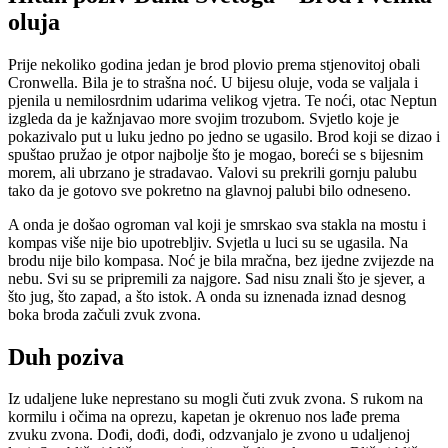
oluja
Prije nekoliko godina jedan je brod plovio prema stjenovitoj obali
Cronwella. Bila je to strašna noć. U bijesu oluje, voda se valjala i
pjenila u nemilosrdnim udarima velikog vjetra. Te noći, otac Neptun
izgleda da je kažnjavao more svojim trozubom. Svjetlo koje je
pokazivalo put u luku jedno po jedno se ugasilo. Brod koji se dizao i
spuštao pružao je otpor najbolje što je mogao, boreći se s bijesnim
morem, ali ubrzano je stradavao. Valovi su prekrili gornju palubu
tako da je gotovo sve pokretno na glavnoj palubi bilo odneseno.
A onda je došao ogroman val koji je smrskao sva stakla na mostu i
kompas više nije bio upotrebljiv. Svjetla u luci su se ugasila. Na
brodu nije bilo kompasa. Noć je bila mračna, bez ijedne zvijezde na
nebu. Svi su se pripremili za najgore. Sad nisu znali što je sjever, a
što jug, što zapad, a što istok. A onda su iznenada iznad desnog
boka broda začuli zvuk zvona.
Duh poziva
Iz udaljene luke neprestano su mogli čuti zvuk zvona. S rukom na
kormilu i očima na oprezu, kapetan je okrenuo nos lađe prema
zvuku zvona. Dođi, dođi, dođi, odzvanjalo je zvono u udaljenoj