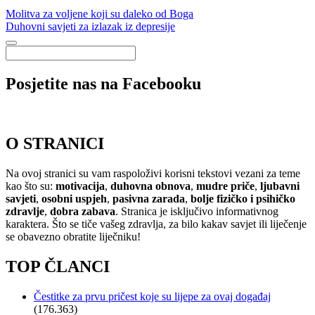
Molitva za voljene koji su daleko od Boga
Duhovni savjeti za izlazak iz depresije
Posjetite nas na Facebooku
O STRANICI
Na ovoj stranici su vam raspoloživi korisni tekstovi vezani za teme
kao što su:
motivacija
,
duhovna obnova
,
mudre priče
,
ljubavni
savjeti
,
osobni uspjeh
,
pasivna zarada
,
bolje fizičko i psihičko
zdravlje
,
dobra zabava
. Stranica je isključivo informativnog
karaktera. Što se tiče vašeg zdravlja, za bilo kakav savjet ili liječenje
se obavezno obratite liječniku!
TOP ČLANCI
Čestitke za prvu pričest koje su lijepe za ovaj događaj
(176.363)