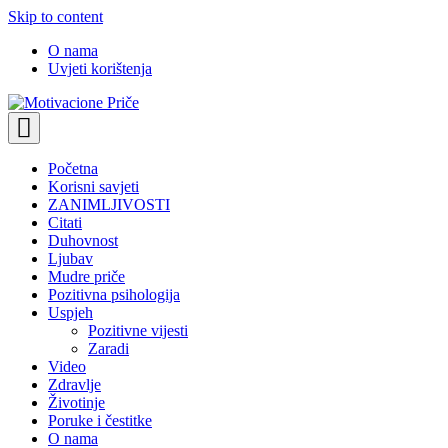
Skip to content
O nama
Uvjeti korištenja
Motivacione Priče
Mudre priče o životu i poučne priče o životu
Početna
Korisni savjeti
ZANIMLJIVOSTI
Citati
Duhovnost
Ljubav
Mudre priče
Pozitivna psihologija
Uspjeh
Pozitivne vijesti
Zaradi
Video
Zdravlje
Životinje
Poruke i čestitke
O nama