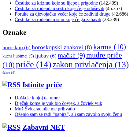
Čestitke za krizmu koje su lijepe i prigodne
(142.409)
Čestitke za rođendan sestri koje će je oduševiti
(45.357)
Poruke za djevojačku večer koje će zadiviti druge
(42.686)
Čestitke za rođendan sinu koje će ga zabaviti
(23.239)
Oznake
karma
(10)
horoskopski znakovi
(8)
horoskop
(6)
mudre priče
mačke
(9)
ljubav
(6)
kućni ljubimci
(5)
priče
(14)
zakon privlačenja
(13)
(10)
čakre
(4)
Istinite priče
Došla je k njoj da umre
Dječak kome je vuk bio čovjek, a čovjek vuk
Muž Švicarac nije me prihvatio
Oženio sam se radi “papira”, ali sam zavolio svoju ženu
Zabavni NET