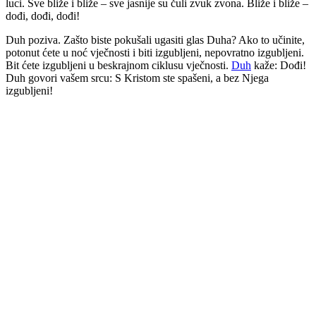
luci. Sve bliže i bliže – sve jasnije su čuli zvuk zvona. Bliže i bliže –
dođi, dođi, dođi!
Duh poziva. Zašto biste pokušali ugasiti glas Duha? Ako to učinite,
potonut ćete u noć vječnosti i biti izgubljeni, nepovratno izgubljeni.
Bit ćete izgubljeni u beskrajnom ciklusu vječnosti.
Duh
kaže: Dođi!
Duh govori vašem srcu: S Kristom ste spašeni, a bez Njega
izgubljeni!