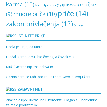
karma
(10)
mačke
ljubav
(6)
kućni ljubimci
(5)
priče
(14)
mudre priče
(10)
(9)
zakon privlačenja
(13)
čakre
(4)
ISTINITE PRIČE
Došla je k njoj da umre
Dječak kome je vuk bio čovjek, a čovjek vuk
Muž Švicarac nije me prihvatio
Oženio sam se radi “papira”, ali sam zavolio svoju ženu
ZABAVNI NET
Značenje riječi lukrativno u kontekstu ulaganja u nekretnine
za male poduzetnike