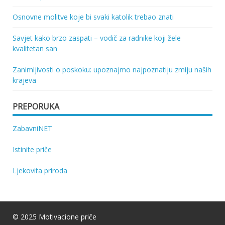
Osnovne molitve koje bi svaki katolik trebao znati
Savjet kako brzo zaspati – vodič za radnike koji žele
kvalitetan san
Zanimljivosti o poskoku: upoznajmo najpoznatiju zmiju naših
krajeva
PREPORUKA
ZabavniNET
Istinite priče
Ljekovita priroda
© 2025 Motivacione priče