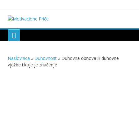
Skip
to
content
Motivacione Priče
Mudre priče o životu i poučne priče o životu
Naslovnica
»
Duhovnost
»
Duhovna obnova ili duhovne
vježbe i koje je značenje