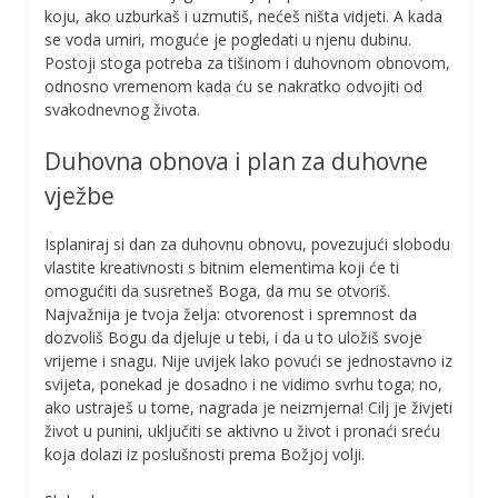
koju, ako uzburkaš i uzmutiš, nećeš ništa vidjeti. A kada
se voda umiri, moguće je pogledati u njenu dubinu.
Postoji stoga potreba za tišinom i duhovnom obnovom,
odnosno vremenom kada ću se nakratko odvojiti od
svakodnevnog života.
Duhovna obnova i plan za duhovne
vježbe
Isplaniraj si dan za duhovnu obnovu, povezujući slobodu
vlastite kreativnosti s bitnim elementima koji će ti
omogućiti da susretneš Boga, da mu se otvoriš.
Najvažnija je tvoja želja: otvorenost i spremnost da
dozvoliš Bogu da djeluje u tebi, i da u to uložiš svoje
vrijeme i snagu. Nije uvijek lako povući se jednostavno iz
svijeta, ponekad je dosadno i ne vidimo svrhu toga; no,
ako ustraješ u tome, nagrada je neizmjerna! Cilj je živjeti
život u punini, uključiti se aktivno u život i pronaći sreću
koja dolazi iz poslušnosti prema Božjoj volji.