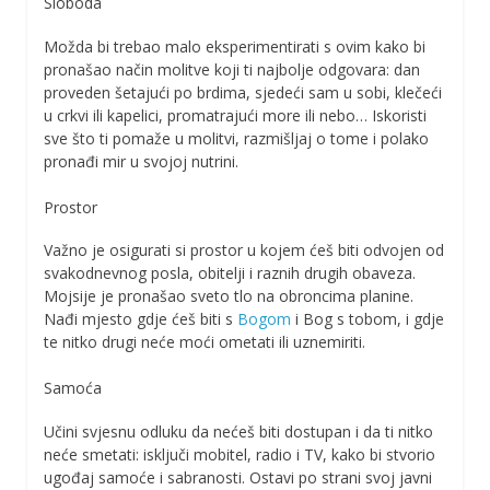
Sloboda
Možda bi trebao malo eksperimentirati s ovim kako bi
pronašao način molitve koji ti najbolje odgovara: dan
proveden šetajući po brdima, sjedeći sam u sobi, klečeći
u crkvi ili kapelici, promatrajući more ili nebo… Iskoristi
sve što ti pomaže u molitvi, razmišljaj o tome i polako
pronađi mir u svojoj nutrini.
Prostor
Važno je osigurati si prostor u kojem ćeš biti odvojen od
svakodnevnog posla, obitelji i raznih drugih obaveza.
Mojsije je pronašao sveto tlo na obroncima planine.
Nađi mjesto gdje ćeš biti s
Bogom
i Bog s tobom, i gdje
te nitko drugi neće moći ometati ili uznemiriti.
Samoća
Učini svjesnu odluku da nećeš biti dostupan i da ti nitko
neće smetati: isključi mobitel, radio i TV, kako bi stvorio
ugođaj samoće i sabranosti. Ostavi po strani svoj javni