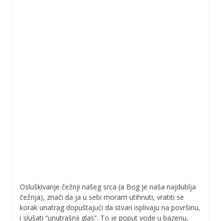
Osluškivanje čežnji našeg srca (a Bog je naša najdublja
čežnja), znači da ja u sebi moram utihnuti, vratiti se
korak unatrag dopuštajući da stvari isplivaju na površinu,
i slušati “unutrašnji glas”. To je poput vode u bazenu,