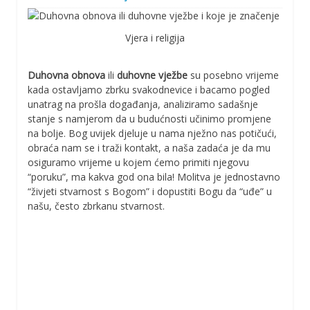
Vjera i religija
Duhovna obnova
ili
duhovne vježbe
su posebno vrijeme
kada ostavljamo zbrku svakodnevice i bacamo pogled
unatrag na prošla događanja, analiziramo sadašnje
stanje s namjerom da u budućnosti učinimo promjene
na bolje. Bog uvijek djeluje u nama nježno nas potičući,
obraća nam se i traži kontakt, a naša zadaća je da mu
osiguramo vrijeme u kojem ćemo primiti njegovu
“poruku”, ma kakva god ona bila! Molitva je jednostavno
“živjeti stvarnost s Bogom” i dopustiti Bogu da “uđe” u
našu, često zbrkanu stvarnost.