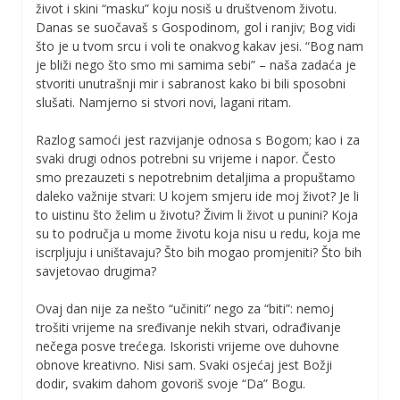
život i skini “masku” koju nosiš u društvenom životu.
Danas se suočavaš s Gospodinom, gol i ranjiv; Bog vidi
što je u tvom srcu i voli te onakvog kakav jesi. “Bog nam
je bliži nego što smo mi samima sebi” – naša zadaća je
stvoriti unutrašnji mir i sabranost kako bi bili sposobni
slušati. Namjerno si stvori novi, lagani ritam.
Razlog samoći jest razvijanje odnosa s Bogom; kao i za
svaki drugi odnos potrebni su vrijeme i napor. Često
smo prezauzeti s nepotrebnim detaljima a propuštamo
daleko važnije stvari: U kojem smjeru ide moj život? Je li
to uistinu što želim u životu? Živim li život u punini? Koja
su to područja u mome životu koja nisu u redu, koja me
iscrpljuju i uništavaju? Što bih mogao promjeniti? Što bih
savjetovao drugima?
Ovaj dan nije za nešto “učiniti” nego za “biti”: nemoj
trošiti vrijeme na sređivanje nekih stvari, odrađivanje
nečega posve trećega. Iskoristi vrijeme ove duhovne
obnove kreativno. Nisi sam. Svaki osjećaj jest Božji
dodir, svakim dahom govoriš svoje “Da” Bogu.