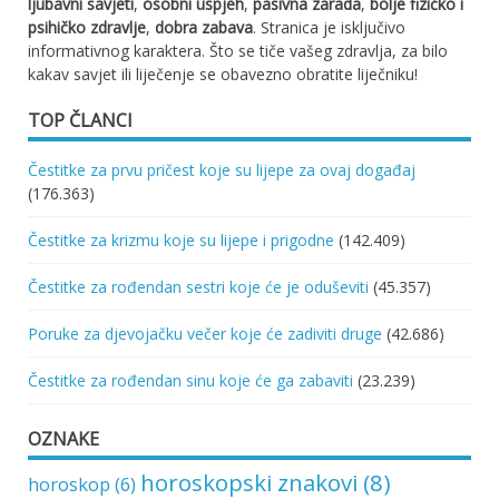
ljubavni savjeti
,
osobni uspjeh
,
pasivna zarada
,
bolje fizičko i
psihičko zdravlje
,
dobra zabava
. Stranica je isključivo
informativnog karaktera. Što se tiče vašeg zdravlja, za bilo
kakav savjet ili liječenje se obavezno obratite liječniku!
TOP ČLANCI
Čestitke za prvu pričest koje su lijepe za ovaj događaj
(176.363)
Čestitke za krizmu koje su lijepe i prigodne
(142.409)
Čestitke za rođendan sestri koje će je oduševiti
(45.357)
Poruke za djevojačku večer koje će zadiviti druge
(42.686)
Čestitke za rođendan sinu koje će ga zabaviti
(23.239)
OZNAKE
horoskopski znakovi
(8)
horoskop
(6)