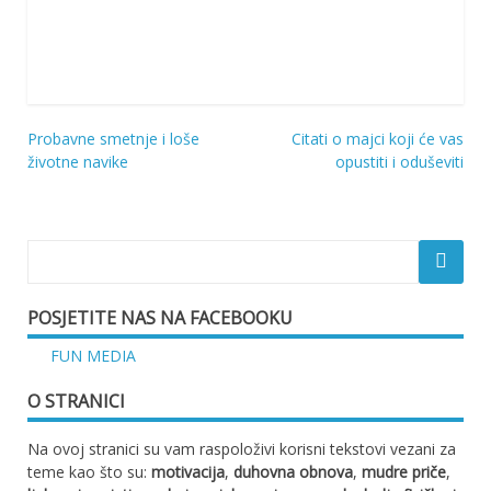
Probavne smetnje i loše
Citati o majci koji će vas
Navigacija
životne navike
opustiti i oduševiti
objava
POSJETITE NAS NA FACEBOOKU
FUN MEDIA
O STRANICI
Na ovoj stranici su vam raspoloživi korisni tekstovi vezani za
teme kao što su:
motivacija
,
duhovna obnova
,
mudre priče
,