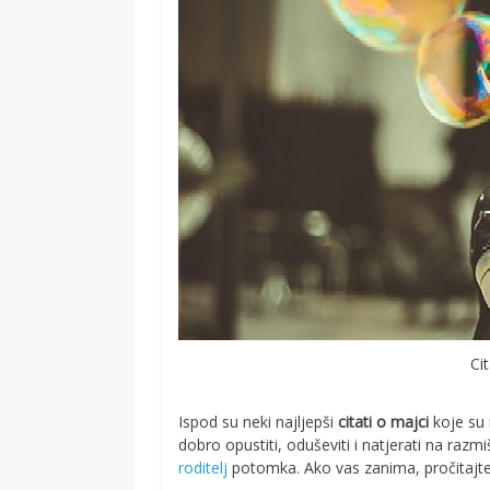
Ci
Ispod su neki najljepši
citati o majci
koje su n
dobro opustiti, oduševiti i natjerati na razm
roditelj
potomka. Ako vas zanima, pročitajte