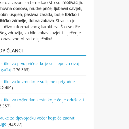
kstovi vezani za teme kao što su:
motivacija
,
uhovna obnova
,
mudre priče
,
ljubavni savjeti
,
obni uspjeh
,
pasivna zarada
,
bolje fizičko i
ihičko zdravlje
,
dobra zabava
. Stranica je
ključivo informativnog karaktera. Što se tiče
šeg zdravlja, za bilo kakav savjet ili liječenje
 obavezno obratite liječniku!
OP ČLANCI
stitke za prvu pričest koje su lijepe za ovaj
ogađaj
(176.363)
stitke za krizmu koje su lijepe i prigodne
42.409)
stitke za rođendan sestri koje će je oduševiti
5.357)
ruke za djevojačku večer koje će zadiviti
ruge
(42.687)