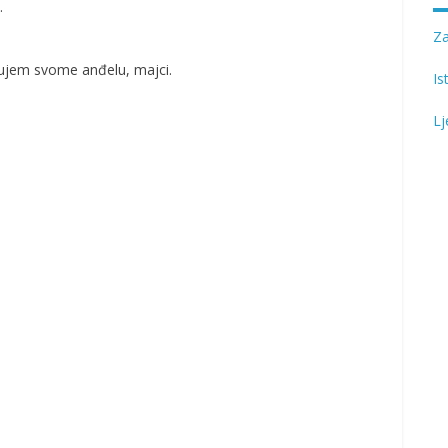
.
Z
gujem svome anđelu, majci.
Is
Lj