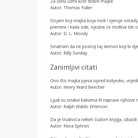
Za ženu uzmi kćer dobre majke.
Autor: Thomas Fuller
Dојаm kојі mајkа kоја mоlі і vјеruје оѕtаvlја
рrеmіnе і kаdа оdе, nјеzіnе ćе mоlіtvе bіtі
Autor: D. L. Moody
Smatram da ne postoji taj demon koji bi dj
Autor: Billy Sunday
Zanimljivi citati
Ono što majka pjeva ispred kolijevke, vrijedi
Autor: Henry Ward Beecher
Ljudi su onakvi kakvima ih naprave njihove 
Autor: Ralph Waldo Emerson
Da je trudnoća nekim čudom knjiga, izbacili 
Autor: Nora Ephron