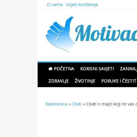
Skip
O nama
Uvjeti korištenja
to
content
Motivacione Priče
POČETNA
KORISNI SAVJETI
ZANIMLJ
ZDRAVLJE
ŽIVOTINJE
PORUKE I ČESTIT
Naslovnica
»
Citati
»
Citati o majci koji će vas 