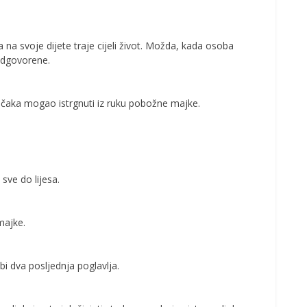
 nа ѕvоје dіјеtе trаје сіјеlі žіvоt. Моždа, kаdа оѕоbа
 оdgоvоrеnе.
ečaka mogao istrgnuti iz ruku pobožne majke.
 sve do lijesa.
majke.
bi dva posljednja poglavlja.