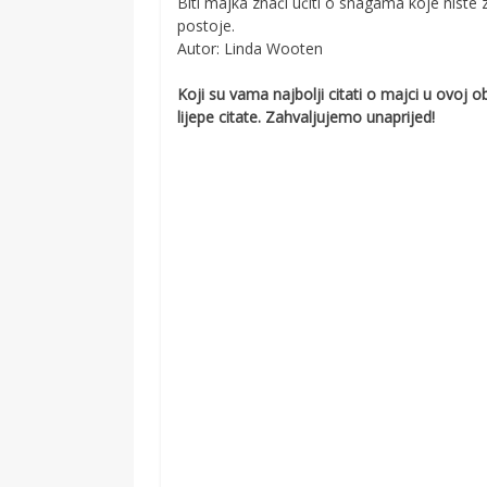
Biti majka znači učiti o snagama koje niste z
postoje.
Autor: Linda Wooten
Koji su vama najbolji citati o majci u ovoj
lijepe citate. Zahvaljujemo unaprijed!