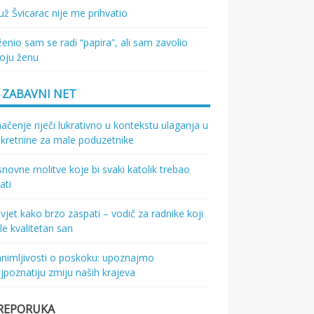
ž Švicarac nije me prihvatio
enio sam se radi “papira”, ali sam zavolio
oju ženu
ZABAVNI NET
ačenje riječi lukrativno u kontekstu ulaganja u
kretnine za male poduzetnike
novne molitve koje bi svaki katolik trebao
ati
vjet kako brzo zaspati – vodič za radnike koji
le kvalitetan san
nimljivosti o poskoku: upoznajmo
jpoznatiju zmiju naših krajeva
REPORUKA