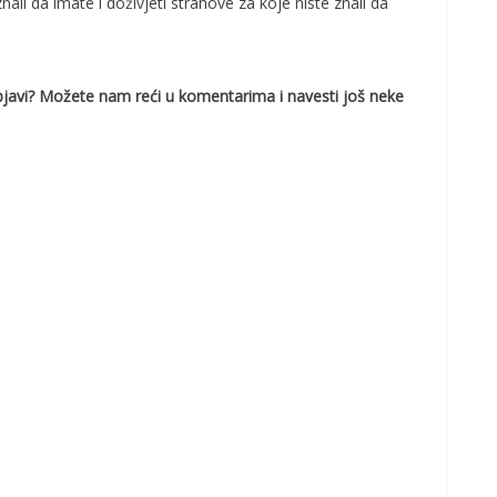
nali da imate i doživjeti strahove za koje niste znali da
 objavi? Možete nam reći u komentarima i navesti još neke