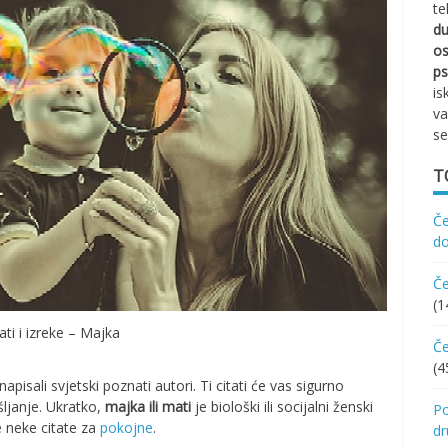
te
d
os
ps
is
va
se
T
Če
d
Če
(1
tati i izreke – Majka
Če
(4
apisali svjetski poznati autori. Ti citati će vas sigurno
išljanje. Ukratko,
majka ili mati
je biološki ili socijalni ženski
Po
 neke citate za
pokojne
.
d