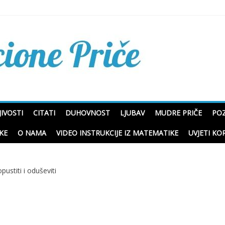
Mudre priče o životu i p
IVOSTI
CITATI
DUHOVNOST
LJUBAV
MUDRE PRIČE
POZ
KE
O NAMA
VIDEO INSTRUKCIJE IZ MATEMATIKE
UVJETI KO
opustiti i oduševiti