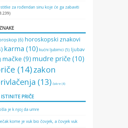
stitke za rođendan sinu koje će ga zabaviti
3.239)
ZNAKE
horoskopski znakovi
oroskop
(6)
karma
(10)
8)
ljubav
kućni ljubimci
(5)
mudre priče
(10)
mačke
(9)
)
riče
(14)
zakon
rivlačenja
(13)
čakre
(4)
ISTINITE PRIČE
šla je k njoj da umre
ečak kome je vuk bio čovjek, a čovjek vuk