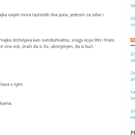
Mu
ka uvijek mora razmisliti dva puta, jednom za sebe i
Ož
sv
ajku doživljava kao sveobuhvatnu, snagu koja štiti i hrani.
 ona voli, znači da si živ, ukorijenjen, da si kući.
Zn
ne
Os
zn
ršava s njim.
Sa
že
rukama.
Za
na
P