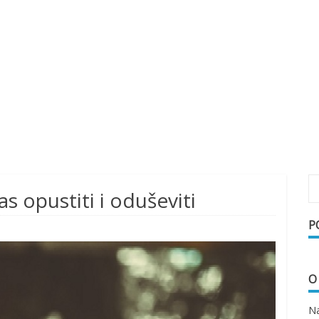
vas opustiti i oduševiti
P
O
Na