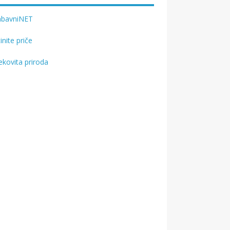
abavniNET
tinite priče
ekovita priroda