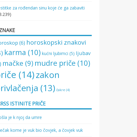
stitke za rođendan sinu koje će ga zabaviti
3.239)
ZNAKE
horoskopski znakovi
oroskop
(6)
karma
(10)
8)
ljubav
kućni ljubimci
(5)
mudre priče
(10)
mačke
(9)
)
riče
(14)
zakon
rivlačenja
(13)
čakre
(4)
ISTINITE PRIČE
šla je k njoj da umre
ečak kome je vuk bio čovjek, a čovjek vuk