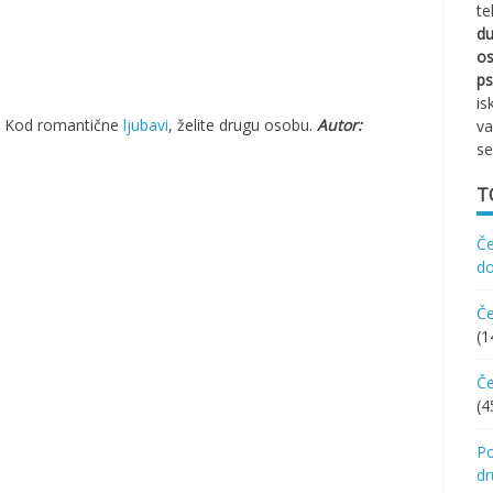
te
d
os
ps
is
o. Kod romantične
ljubavi
, želite drugu osobu.
Autor:
va
se
T
Če
d
Če
(1
Če
(4
Po
d