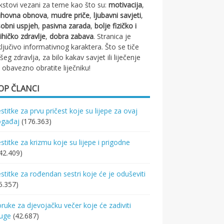
kstovi vezani za teme kao što su:
motivacija
,
uhovna obnova
,
mudre priče
,
ljubavni savjeti
,
obni uspjeh
,
pasivna zarada
,
bolje fizičko i
ihičko zdravlje
,
dobra zabava
. Stranica je
ključivo informativnog karaktera. Što se tiče
šeg zdravlja, za bilo kakav savjet ili liječenje
 obavezno obratite liječniku!
OP ČLANCI
stitke za prvu pričest koje su lijepe za ovaj
ogađaj
(176.363)
stitke za krizmu koje su lijepe i prigodne
42.409)
stitke za rođendan sestri koje će je oduševiti
5.357)
ruke za djevojačku večer koje će zadiviti
ruge
(42.687)