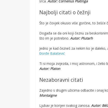
srca.
Autor: Cornelius Platinga
Najbolji citati o čežnji
Što je čovjek okusio više gorčine, to žešće 
Događa se da oni koji čeznu za beskorisnim
što im je potrebno.
Autor: Plutarh
Jedno je kad čezneš za nekim ko je daleko,
Đorđe Balašević
Ti si moja zvijezda, i moj astronom, i želio
Autor: Platon
Nezaboravni citati
Zajedno s drugim užicima odbacite i onaj ko
Montaigne
Ljubav je korijen svakog zanosa.
Autor: Bé