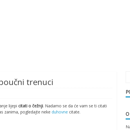
i poučni trenuci
P
nje lijepi
citati o čežnji
. Nadamo se da će vam se ti citati
o vas zanima, pogledajte neke
duhovne
citate.
O
Na