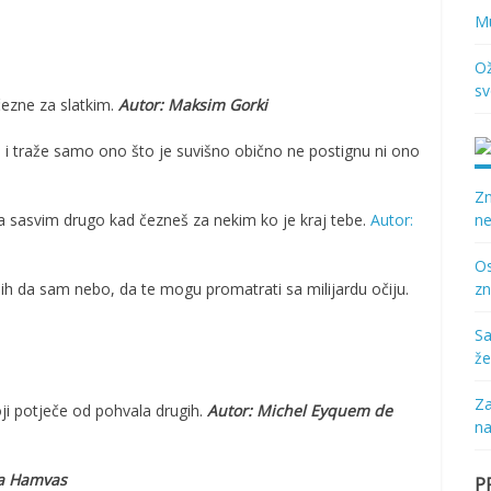
Mu
Ož
sv
čezne za slatkim.
Autor: Maksim Gorki
 i traže samo ono što je suvišno obično ne postignu ni ono
Zn
 a sasvim drugo kad čezneš za nekim ko je kraj tebe.
Autor:
ne
Os
 bih da sam nebo, da te mogu promatrati sa milijardu očiju.
zn
Sa
že
Za
ji potječe od pohvala drugih.
Autor: Michel Eyquem de
na
la Hamvas
P