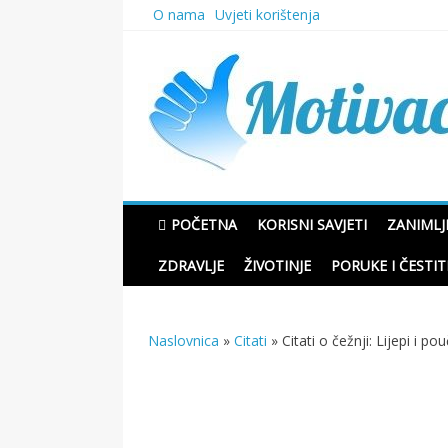
Skip
O nama
Uvjeti korištenja
to
content
Motivacione Priče
POČETNA
KORISNI SAVJETI
ZANIMLJ
ZDRAVLJE
ŽIVOTINJE
PORUKE I ČESTIT
Naslovnica
»
Citati
»
Citati o čežnji: Lijepi i po