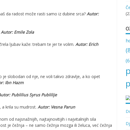
Če
(2
 znaš da radost može rasti samo iz dubine srca?
Autor:
O
.
Autor: Emile Zola
h
Zrela ljubav kaže: trebam te jer te volim.
Autor: Erich
(
(6
p
ko je slobodan od nje, ne voli takvo zdravlje, a ko opet
p
or: Ibn Hazm
Autor: Publilius Syrus Publilije
, a krila su mudrost.
Autor: Vesna Parun
Do
od najsnažnijih, najtajnovitijih i najvitalnijih sila
Dj
ost je čežnja – ne samo čežnja mozga ili želuca, već čežnja