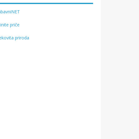
abavniNET
tinite priče
ekovita priroda