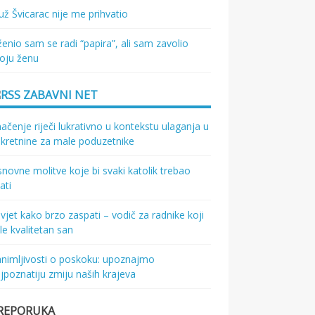
ž Švicarac nije me prihvatio
enio sam se radi “papira”, ali sam zavolio
oju ženu
ZABAVNI NET
ačenje riječi lukrativno u kontekstu ulaganja u
kretnine za male poduzetnike
novne molitve koje bi svaki katolik trebao
ati
vjet kako brzo zaspati – vodič za radnike koji
le kvalitetan san
nimljivosti o poskoku: upoznajmo
jpoznatiju zmiju naših krajeva
REPORUKA