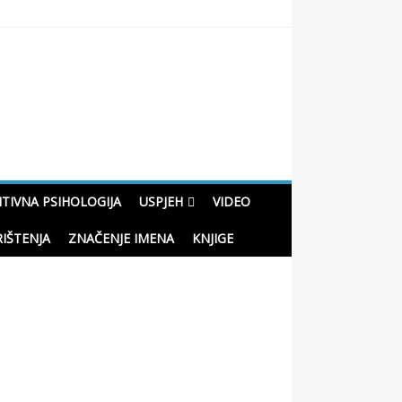
oučne priče o životu
ITIVNA PSIHOLOGIJA
USPJEH
VIDEO
RIŠTENJA
ZNAČENJE IMENA
KNJIGE