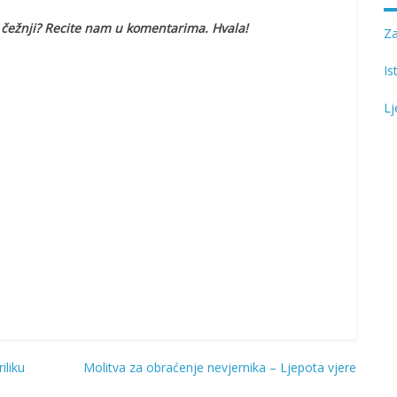
o čežnji? Recite nam u komentarima. Hvala!
Z
Is
Lj
iliku
Molitva za obraćenje nevjernika – Ljepota vjere