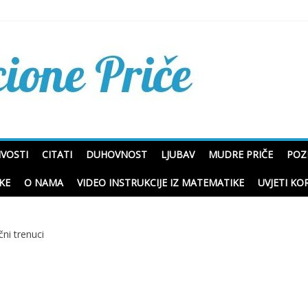
Mudre priče o životu i p
IVOSTI
CITATI
DUHOVNOST
LJUBAV
MUDRE PRIČE
POZ
KE
O NAMA
VIDEO INSTRUKCIJE IZ MATEMATIKE
UVJETI KO
učni trenuci