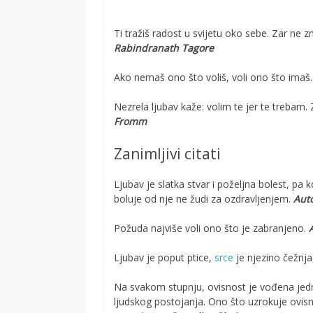
Ti tražiš radost u svijetu oko sebe. Zar ne
Rabindranath Tagore
Ako nemaš ono što voliš, voli ono što imaš
Nezrela ljubav kaže: volim te jer te trebam. 
Fromm
Zanimljivi citati
Ljubav je slatka stvar i poželjna bolest, pa 
boluje od nje ne žudi za ozdravljenjem.
Aut
Požuda najviše voli ono što je zabranjeno.
Ljubav je poput ptice,
srce
je njezino čežnja
Na svakom stupnju, ovisnost je vođena jednom 
ljudskog postojanja. Ono što uzrokuje ovisn