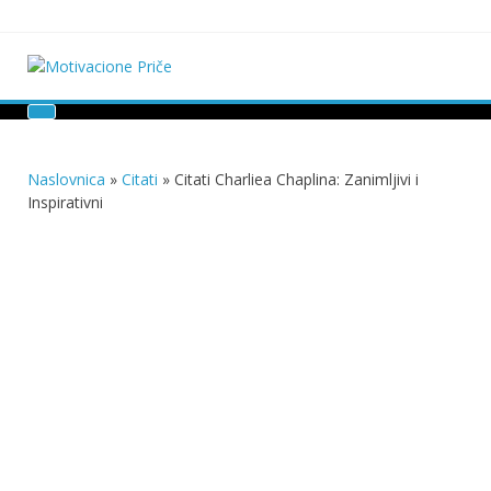
Skip
to
content
Motivacione Priče
Mudre priče o životu i poučne priče o životu
Naslovnica
»
Citati
»
Citati Charliea Chaplina: Zanimljivi i
Inspirativni