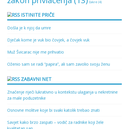
zakon privlačenja
(13)
čakre
(4)
ISTINITE PRIČE
Došla je k njoj da umre
Dječak kome je vuk bio čovjek, a čovjek vuk
Muž Švicarac nije me prihvatio
Oženio sam se radi “papira”, ali sam zavolio svoju ženu
ZABAVNI NET
Značenje riječi lukrativno u kontekstu ulaganja u nekretnine
za male poduzetnike
Osnovne molitve koje bi svaki katolik trebao znati
Savjet kako brzo zaspati – vodič za radnike koji žele
kvalitetan san