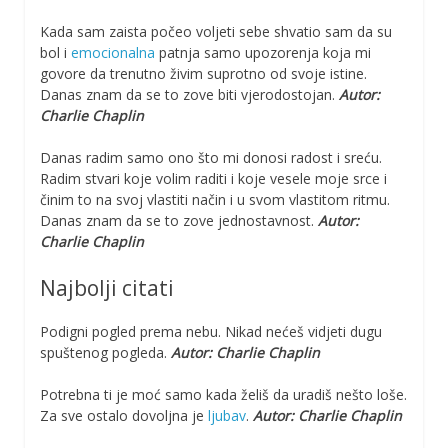
Kada sam zaista počeo voljeti sebe shvatio sam da su
bol i
emocionalna
patnja samo upozorenja koja mi
govore da trenutno živim suprotno od svoje istine.
Danas znam da se to zove biti vjerodostojan.
Autor:
Charlie Chaplin
Danas radim samo ono što mi donosi radost i sreću.
Radim stvari koje volim raditi i koje vesele moje srce i
činim to na svoj vlastiti način i u svom vlastitom ritmu.
Danas znam da se to zove jednostavnost.
Autor:
Charlie Chaplin
Najbolji citati
Podigni pogled prema nebu. Nikad nećeš vidjeti dugu
spuštenog pogleda.
Autor: Charlie Chaplin
Potrebna ti je moć samo kada želiš da uradiš nešto loše.
Za sve ostalo dovoljna je
ljubav
.
Autor: Charlie Chaplin