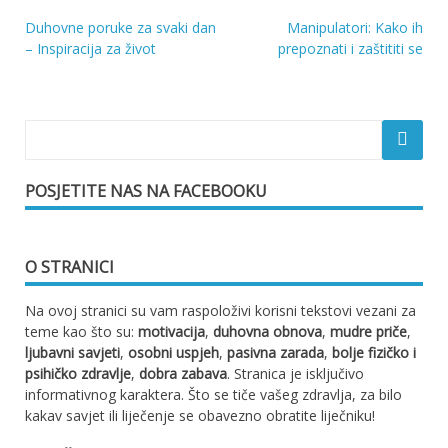
Duhovne poruke za svaki dan
Manipulatori: Kako ih
Navigacija
– Inspiracija za život
prepoznati i zaštititi se
objava
POSJETITE NAS NA FACEBOOKU
O STRANICI
Na ovoj stranici su vam raspoloživi korisni tekstovi vezani za
teme kao što su:
motivacija
,
duhovna obnova
,
mudre priče
,
ljubavni savjeti
,
osobni uspjeh
,
pasivna zarada
,
bolje fizičko i
psihičko zdravlje
,
dobra zabava
. Stranica je isključivo
informativnog karaktera. Što se tiče vašeg zdravlja, za bilo
kakav savjet ili liječenje se obavezno obratite liječniku!