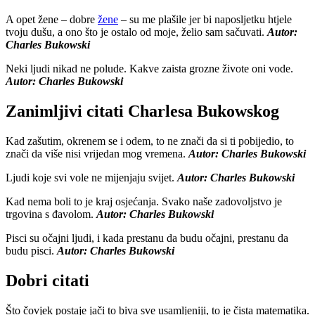
A opet žene – dobre
žene
– su me plašile jer bi naposljetku htjele
tvoju dušu, a ono što je ostalo od moje, želio sam sačuvati.
Autor:
Charles Bukowski
Neki ljudi nikad ne polude. Kakve zaista grozne živote oni vode.
Autor: Charles Bukowski
Zanimljivi citati Charlesa Bukowskog
Kad zašutim, okrenem se i odem, to ne znači da si ti pobijedio, to
znači da više nisi vrijedan mog vremena.
Autor: Charles Bukowski
Ljudi koje svi vole ne mijenjaju svijet.
Autor: Charles Bukowski
Kad nema boli to je kraj osjećanja. Svako naše zadovoljstvo je
trgovina s đavolom.
Autor: Charles Bukowski
Pisci su očajni ljudi, i kada prestanu da budu očajni, prestanu da
budu pisci.
Autor: Charles Bukowski
Dobri citati
Što čovjek postaje jači to biva sve usamljeniji, to je čista matematika.