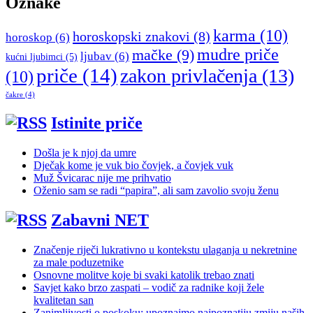
Oznake
karma
(10)
horoskopski znakovi
(8)
horoskop
(6)
mudre priče
mačke
(9)
ljubav
(6)
kućni ljubimci
(5)
priče
(14)
zakon privlačenja
(13)
(10)
čakre
(4)
Istinite priče
Došla je k njoj da umre
Dječak kome je vuk bio čovjek, a čovjek vuk
Muž Švicarac nije me prihvatio
Oženio sam se radi “papira”, ali sam zavolio svoju ženu
Zabavni NET
Značenje riječi lukrativno u kontekstu ulaganja u nekretnine
za male poduzetnike
Osnovne molitve koje bi svaki katolik trebao znati
Savjet kako brzo zaspati – vodič za radnike koji žele
kvalitetan san
Zanimljivosti o poskoku: upoznajmo najpoznatiju zmiju naših