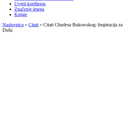
Uvjeti korištenja
Značenje imena
Knjige
Naslovnica
»
Citati
»
Citati Charlesa Bukowskog: Inspiracija za
Dušu