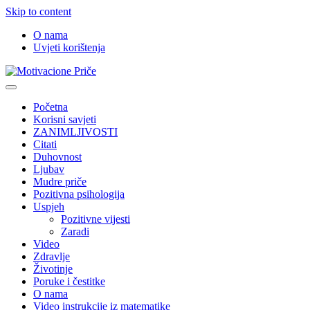
Skip to content
O nama
Uvjeti korištenja
Motivacione Priče
Mudre priče o životu i poučne priče o životu
Početna
Korisni savjeti
ZANIMLJIVOSTI
Citati
Duhovnost
Ljubav
Mudre priče
Pozitivna psihologija
Uspjeh
Pozitivne vijesti
Zaradi
Video
Zdravlje
Životinje
Poruke i čestitke
O nama
Video instrukcije iz matematike