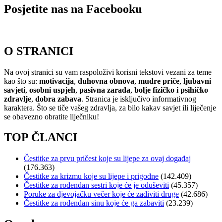
Posjetite nas na Facebooku
O STRANICI
Na ovoj stranici su vam raspoloživi korisni tekstovi vezani za teme
kao što su:
motivacija
,
duhovna obnova
,
mudre priče
,
ljubavni
savjeti
,
osobni uspjeh
,
pasivna zarada
,
bolje fizičko i psihičko
zdravlje
,
dobra zabava
. Stranica je isključivo informativnog
karaktera. Što se tiče vašeg zdravlja, za bilo kakav savjet ili liječenje
se obavezno obratite liječniku!
TOP ČLANCI
Čestitke za prvu pričest koje su lijepe za ovaj događaj
(176.363)
Čestitke za krizmu koje su lijepe i prigodne
(142.409)
Čestitke za rođendan sestri koje će je oduševiti
(45.357)
Poruke za djevojačku večer koje će zadiviti druge
(42.686)
Čestitke za rođendan sinu koje će ga zabaviti
(23.239)