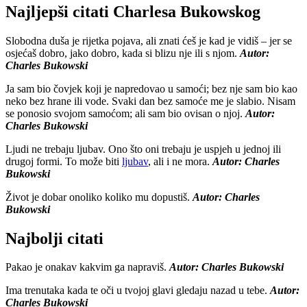
Najljepši citati Charlesa Bukowskog
Slobodna duša je rijetka pojava, ali znati ćeš je kad je vidiš – jer se
osjećaš dobro, jako dobro, kada si blizu nje ili s njom.
Autor:
Charles Bukowski
Ja sam bio čovjek koji je napredovao u samoći; bez nje sam bio kao
neko bez hrane ili vode. Svaki dan bez samoće me je slabio. Nisam
se ponosio svojom samoćom; ali sam bio ovisan o njoj.
Autor:
Charles Bukowski
Ljudi ne trebaju ljubav. Ono što oni trebaju je uspjeh u jednoj ili
drugoj formi. To može biti
ljubav
, ali i ne mora.
Autor: Charles
Bukowski
Život je dobar onoliko koliko mu dopustiš.
Autor: Charles
Bukowski
Najbolji citati
Pakao je onakav kakvim ga napraviš.
Autor: Charles Bukowski
Ima trenutaka kada te oči u tvojoj glavi gledaju nazad u tebe.
Autor:
Charles Bukowski