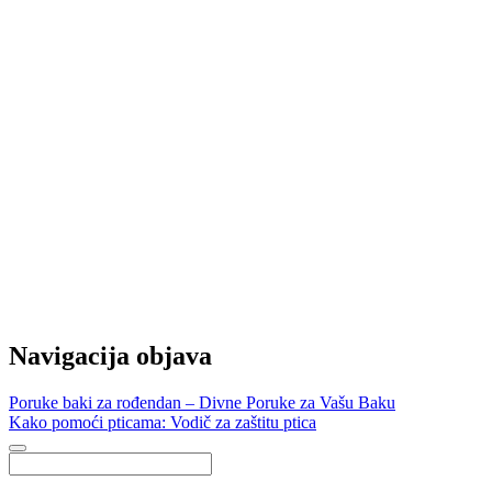
Navigacija objava
Poruke baki za rođendan – Divne Poruke za Vašu Baku
Kako pomoći pticama: Vodič za zaštitu ptica