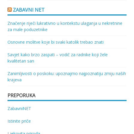
ZABAVNI NET
Značenje riječi lukrativno u kontekstu ulaganja u nekretnine
za male poduzetnike
Osnovne molitve koje bi svaki katolik trebao znati
Savjet kako brzo zaspati – vodič za radnike koji žele
kvalitetan san
Zanimljivosti o poskoku: upoznajmo najpoznatiju zmiju naših
krajeva
PREPORUKA
ZabavniNET
Istinite priče
Ljekovita priroda