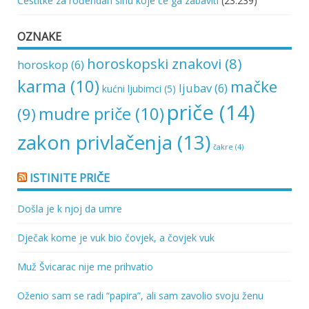
Čestitke za rođendan sinu koje će ga zabaviti
(23.239)
OZNAKE
horoskopski znakovi
(8)
horoskop
(6)
karma
(10)
mačke
ljubav
(6)
kućni ljubimci
(5)
priče
(14)
mudre priče
(10)
(9)
zakon privlačenja
(13)
čakre
(4)
ISTINITE PRIČE
Došla je k njoj da umre
Dječak kome je vuk bio čovjek, a čovjek vuk
Muž Švicarac nije me prihvatio
Oženio sam se radi “papira”, ali sam zavolio svoju ženu