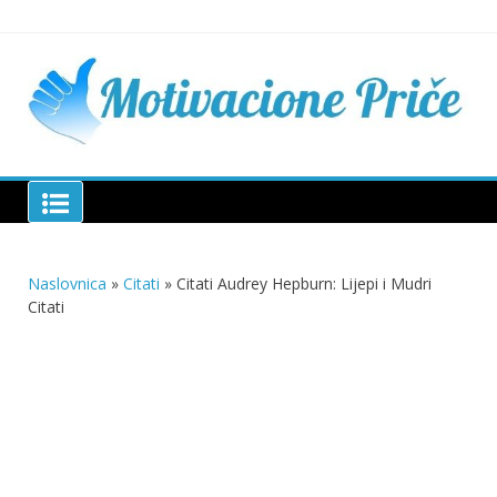
Skip
to
content
Mu
pri
živo
pou
pri
Motivacione Priče
živ
Naslovnica
»
Citati
»
Citati Audrey Hepburn: Lijepi i Mudri
Citati