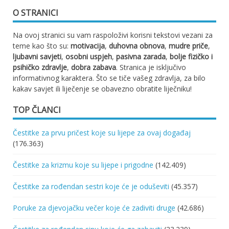
O STRANICI
Na ovoj stranici su vam raspoloživi korisni tekstovi vezani za
teme kao što su:
motivacija
,
duhovna obnova
,
mudre priče
,
ljubavni savjeti
,
osobni uspjeh
,
pasivna zarada
,
bolje fizičko i
psihičko zdravlje
,
dobra zabava
. Stranica je isključivo
informativnog karaktera. Što se tiče vašeg zdravlja, za bilo
kakav savjet ili liječenje se obavezno obratite liječniku!
TOP ČLANCI
Čestitke za prvu pričest koje su lijepe za ovaj događaj
(176.363)
Čestitke za krizmu koje su lijepe i prigodne
(142.409)
Čestitke za rođendan sestri koje će je oduševiti
(45.357)
Poruke za djevojačku večer koje će zadiviti druge
(42.686)