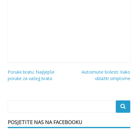
Poruke bratu: Najljepše
Autoimune bolesti: Kako
Navigacija
poruke za vašeg brata
ublažiti simptome
objava
POSJETITE NAS NA FACEBOOKU