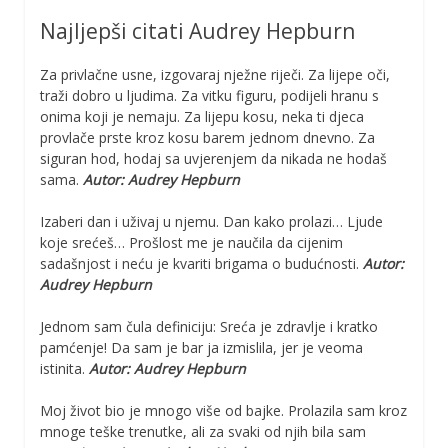
Najljepši citati Audrey Hepburn
Za privlačne usne, izgovaraj nježne riječi. Za lijepe oči,
traži dobro u ljudima. Za vitku figuru, podijeli hranu s
onima koji je nemaju. Za lijepu kosu, neka ti djeca
provlače prste kroz kosu barem jednom dnevno. Za
siguran hod, hodaj sa uvjerenjem da nikada ne hodaš
sama.
Autor: Audrey Hepburn
Izaberi dan i uživaj u njemu. Dan kako prolazi… Ljude
koje srećeš… Prošlost me je naučila da cijenim
sadašnjost i neću je kvariti brigama o budućnosti.
Autor:
Audrey Hepburn
Jednom sam čula definiciju: Sreća je zdravlje i kratko
pamćenje! Da sam je bar ja izmislila, jer je veoma
istinita.
Autor: Audrey Hepburn
Moj život bio je mnogo više od bajke. Prolazila sam kroz
mnoge teške trenutke, ali za svaki od njih bila sam