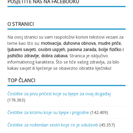
POSJETITE NAS NA FACEBOOKU
O STRANICI
Na ovoj stranici su vam raspoloživi korisni tekstovi vezani za
teme kao što su:
motivacija
,
duhovna obnova
,
mudre priče
,
ljubavni savjeti
,
osobni uspjeh
,
pasivna zarada
,
bolje fizičko i
psihičko zdravlje
,
dobra zabava
. Stranica je isključivo
informativnog karaktera. Što se tiče vašeg zdravlja, za bilo
kakav savjet ili liječenje se obavezno obratite liječniku!
TOP ČLANCI
Čestitke za prvu pričest koje su lijepe za ovaj događaj
(176.363)
Čestitke za krizmu koje su lijepe i prigodne
(142.409)
Čestitke za rođendan sestri koje će je oduševiti
(45.357)