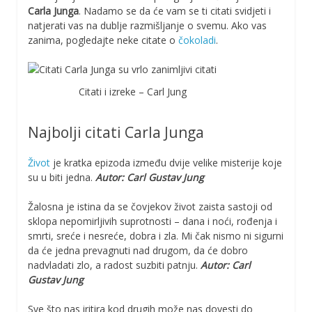
Carla Junga
. Nadamo se da će vam se ti citati svidjeti i
natjerati vas na dublje razmišljanje o svemu. Ako vas
zanima, pogledajte neke citate o
čokoladi
.
Citati i izreke – Carl Jung
Najbolji citati Carla Junga
Život
je kratka epizoda između dvije velike misterije koje
su u biti jedna.
Autor: Carl Gustav Jung
Žalosna je istina da se čovjekov život zaista sastoji od
sklopa nepomirljivih suprotnosti – dana i noći, rođenja i
smrti, sreće i nesreće, dobra i zla. Mi čak nismo ni sigurni
da će jedna prevagnuti nad drugom, da će dobro
nadvladati zlo, a radost suzbiti patnju.
Autor: Carl
Gustav Jung
Sve što nas iritira kod drugih može nas dovesti do