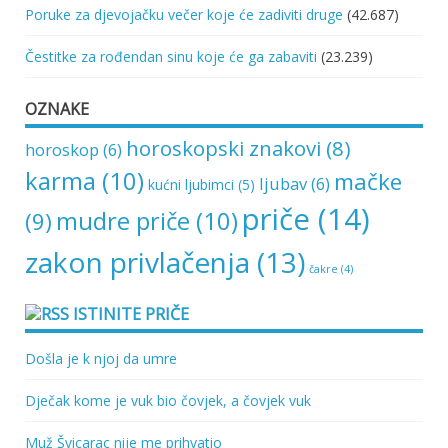
Poruke za djevojačku večer koje će zadiviti druge
(42.687)
Čestitke za rođendan sinu koje će ga zabaviti
(23.239)
OZNAKE
horoskopski znakovi
(8)
horoskop
(6)
karma
(10)
mačke
ljubav
(6)
kućni ljubimci
(5)
priče
(14)
mudre priče
(10)
(9)
zakon privlačenja
(13)
čakre
(4)
ISTINITE PRIČE
Došla je k njoj da umre
Dječak kome je vuk bio čovjek, a čovjek vuk
Muž Švicarac nije me prihvatio