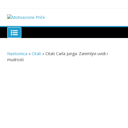
Skip
to
content
Motivacione Priče
Mudre priče o životu i poučne priče o životu
Naslovnica
»
Citati
»
Citati Carla Junga: Zanimljivi uvidi i
mudrosti