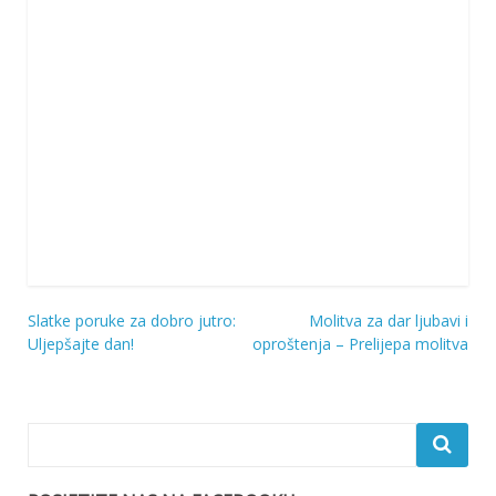
Slatke poruke za dobro jutro:
Molitva za dar ljubavi i
Navigacija
Uljepšajte dan!
oproštenja – Prelijepa molitva
objava