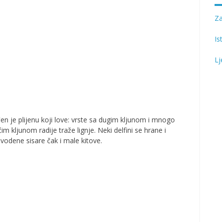
Z
Is
Lj
gođen je plijenu koji love: vrste sa dugim kljunom i mnogo
m kljunom radije traže lignje. Neki delfini se hrane i
vodene sisare čak i male kitove.