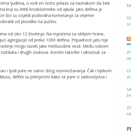
ema ljudima, u vodi im često prilaze sa naznakom da žele
Mu
a koji su štitili brodolomnike od ajkula. Jato delfina je
kon što su osjetili podvodna komešanja za vrijeme
Ož
dvratili od plovidbe na pučinu.
sv
atima od oko 12 životinja. Na mjestima sa obiljem hrane,
ći agregacije od preko 1000 delfina. Pripadnost jatu nije
životinje mogu razviti jake međusobne veze. Među sobom
Zn
 zvižduka i drugih zvukova. Koriste također i ultrazvuk za
ne
Os
se kao i ljudi pare ne samo zbog razmnožavanja. Čak i tijekom
zn
su, delfini su primjećeni kako se pare iz zadovoljstva i
Sa
že
Za
na
P