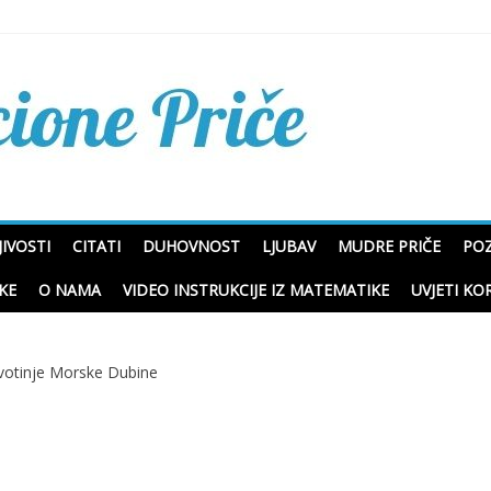
Mudre priče o životu i p
IVOSTI
CITATI
DUHOVNOST
LJUBAV
MUDRE PRIČE
POZ
KE
O NAMA
VIDEO INSTRUKCIJE IZ MATEMATIKE
UVJETI KO
Životinje Morske Dubine