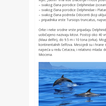
– svakog člana porodice Delphinidae (oceansk
– svakog člana porodice Delphinidae i Platanis
– svakog člana podreda Odocenti (koji uklju
– pripadnika vrste Tursiops truncatus, najras
Orke i neke srodne vrste pripadaju Delphinid
uobičajeno nazivaju kitovi. Postoji oko 40 vr
(Maui delfin), do 9.5 m i 10 tona (orka). M
kontinentalnih šelfova. Mesojedi su i hrane
najveća u redu Cetacea, i relativno mlada: de
Miocena.