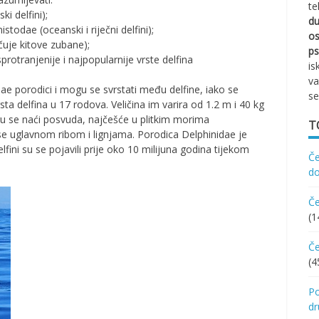
te
i delfini);
d
todae (oceanski i riječni delfini);
os
čuje kitove zubane);
ps
protranjenije i najpopularnije vrste delfina
is
va
ae porodici i mogu se svrstati među delfine, iako se
se
sta delfina u 17 rodova. Veličina im varira od 1.2 m i 40 kg
ogu se naći posvuda, najčešće u plitkim morima
T
 se uglavnom ribom i lignjama. Porodica Delphinidae je
lfini su se pojavili prije oko 10 milijuna godina tijekom
Če
d
Če
(1
Če
(4
Po
d