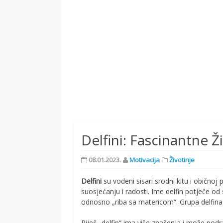
Delfini: Fascinantne 
08.01.2023.
Motivacija
Životinje
Delfini
su vodeni sisari srodni kitu i običnoj 
suosjećanju i radosti. Ime delfin potječe od
odnosno „riba sa matericom“. Grupa delfina
Riječ „delfin“ ima više značenja i može podr