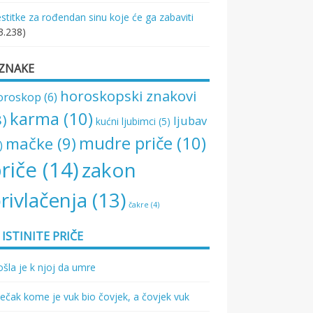
stitke za rođendan sinu koje će ga zabaviti
3.238)
ZNAKE
horoskopski znakovi
oroskop
(6)
karma
(10)
8)
ljubav
kućni ljubimci
(5)
mudre priče
(10)
mačke
(9)
)
riče
(14)
zakon
rivlačenja
(13)
čakre
(4)
ISTINITE PRIČE
šla je k njoj da umre
ečak kome je vuk bio čovjek, a čovjek vuk