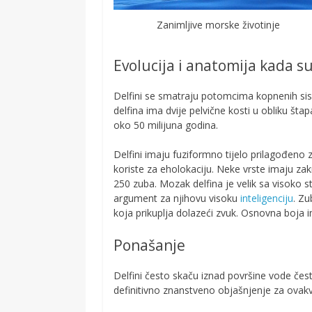
Zanimljive morske životinje
Evolucija i anatomija kada su
Delfini se smatraju potomcima kopnenih sisa
delfina ima dvije pelvične kosti u obliku štap
oko 50 milijuna godina.
Delfini imaju fuziformno tijelo prilagođeno z
koriste za eholokaciju. Neke vrste imaju za
250 zuba. Mozak delfina je velik sa visoko
argument za njihovu visoku
inteligenciju
. Zu
koja prikuplja dolazeći zvuk. Osnovna boja im j
Ponašanje
Delfini često skaču iznad površine vode čes
definitivno znanstveno objašnjenje za ovak