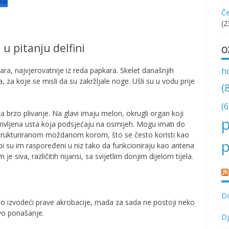
Če
(2
 u pitanju delfini
O
h
ra, najvjerovatnije iz reda papkara. Skelet današnjih
a, za koje se misli da su zakržljale noge. Ušli su u vodu prije
(
(6
a brzo plivanje. Na glavi imaju melon, okrugli organ koji
p
krivljena usta koja podsjećaju na osmijeh. Mogu imati do
 strukturiranom moždanom korom, što se često koristi kao
p
bi su im raspoređeni u niz tako da funkcioniraju kao antena
e siva, različitih nijansi, sa svijetlim donjim dijelom tijela.
Do
to izvodeći prave akrobacije, mada za sada ne postoji neko
vo ponašanje.
Dj