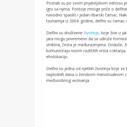
Poznati su po svom prijateljskom odnosu pr
igru sa njima. Postoje mnoge priče o delfinim
navodno spasilo i jedan ribarski čamac. Na
tsunamija iz 2004. godine, delfini su čamac o
Delfini su društvene
životinje
, koje žive u j
jata mogu privremeno da se udruže formiraju
striktna, česta je međurazmjena. Doduše, 
komuniciraju nizom različitih vrsta coktanja,
eholokaciju.
Delfini su jedna od rijetkih životinja koje 
neplodnih dana u ženskom menstrualnom ciklu
međusobnog vezivanja.