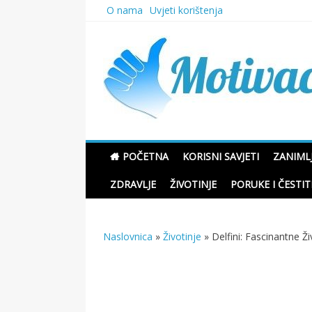
Skip
O nama
Uvjeti korištenja
to
content
Motivacione Priče
POČETNA
KORISNI SAVJETI
ZANIMLJ
ZDRAVLJE
ŽIVOTINJE
PORUKE I ČESTIT
Naslovnica
»
Životinje
»
Delfini: Fascinantne 