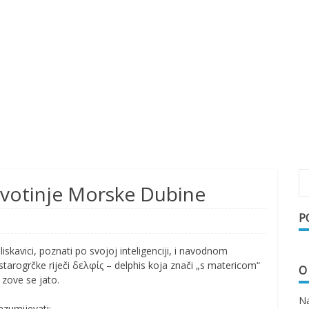
Životinje Morske Dubine
P
pliskavici, poznati po svojoj inteligenciji, i navodnom
 starogrčke riječi δελφίς – delphis koja znači „s matericom“
O
 zove se jato.
Na
azumijevati: