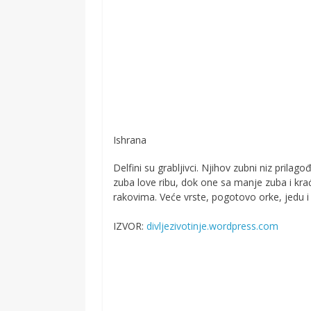
Ishrana
Delfini su grabljivci. Njihov zubni niz prila
zuba love ribu, dok one sa manje zuba i kraći
rakovima. Veće vrste, pogotovo orke, jedu i 
IZVOR:
divljezivotinje.wordpress.com