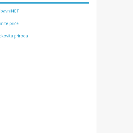
abavniNET
tinite priče
ekovita priroda