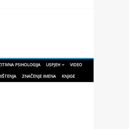
oučne priče o životu
ITIVNA PSIHOLOGIJA
USPJEH
VIDEO
RIŠTENJA
ZNAČENJE IMENA
KNJIGE