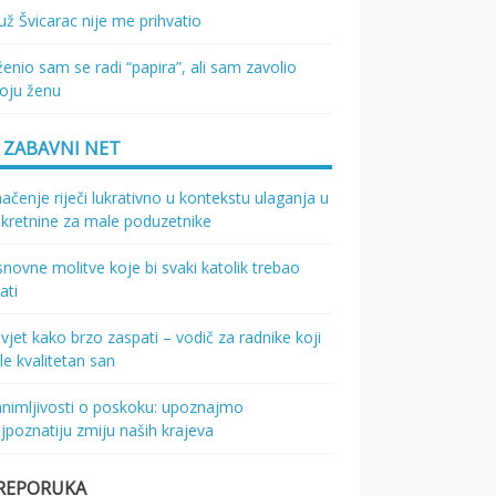
ž Švicarac nije me prihvatio
enio sam se radi “papira”, ali sam zavolio
oju ženu
ZABAVNI NET
ačenje riječi lukrativno u kontekstu ulaganja u
kretnine za male poduzetnike
novne molitve koje bi svaki katolik trebao
ati
vjet kako brzo zaspati – vodič za radnike koji
le kvalitetan san
nimljivosti o poskoku: upoznajmo
jpoznatiju zmiju naših krajeva
REPORUKA