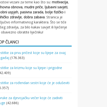
kstovi vezani za teme kao što su:
motivacija
,
uhovna obnova
,
mudre priče
,
ljubavni savjeti
,
obni uspjeh
,
pasivna zarada
,
bolje fizičko i
ihičko zdravlje
,
dobra zabava
. Stranica je
ključivo informativnog karaktera. Što se tiče
šeg zdravlja, za bilo kakav savjet ili liječenje
 obavezno obratite liječniku!
OP ČLANCI
stitke za prvu pričest koje su lijepe za ovaj
ogađaj
(176.363)
stitke za krizmu koje su lijepe i prigodne
42.409)
stitke za rođendan sestri koje će je oduševiti
5.357)
ruke za djevojačku večer koje će zadiviti
ruge
(42.686)