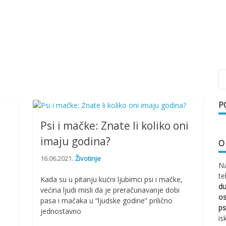
P
Psi i mačke: Znate li koliko oni
imaju godina?
O
16.06.2021.
Životinje
Na
te
Kada su u pitanju kućni ljubimci psi i mačke,
d
većina ljudi misli da je preračunavanje dobi
os
pasa i mačaka u “ljudske godine” prilično
ps
jednostavno
is