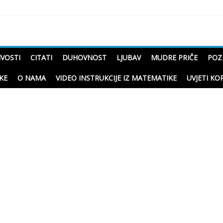
čne priče o životu
IVOSTI
CITATI
DUHOVNOST
LJUBAV
MUDRE PRIČE
POZ
KE
O NAMA
VIDEO INSTRUKCIJE IZ MATEMATIKE
UVJETI KO