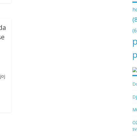
h
(
 da
(6
se
p
p
joj
i
Do
Dj
Mu
Ož
sv