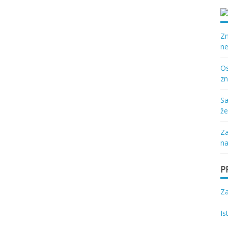
Zn
ne
Os
zn
Sa
že
Za
na
P
Z
Is