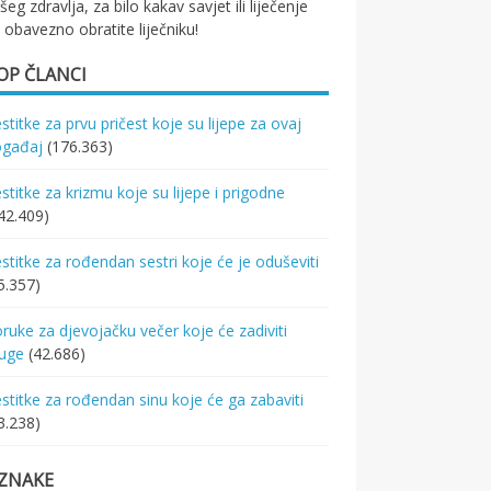
šeg zdravlja, za bilo kakav savjet ili liječenje
 obavezno obratite liječniku!
OP ČLANCI
stitke za prvu pričest koje su lijepe za ovaj
ogađaj
(176.363)
stitke za krizmu koje su lijepe i prigodne
42.409)
stitke za rođendan sestri koje će je oduševiti
5.357)
ruke za djevojačku večer koje će zadiviti
ruge
(42.686)
stitke za rođendan sinu koje će ga zabaviti
3.238)
ZNAKE