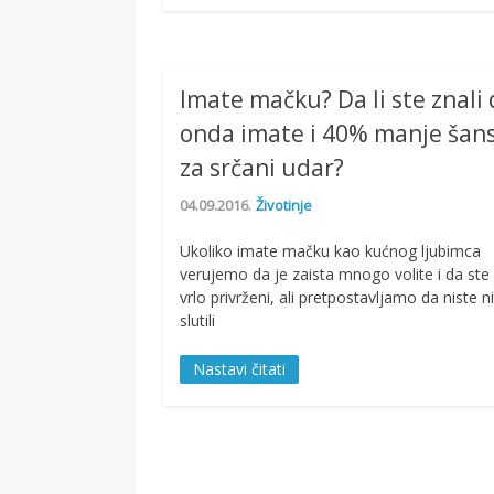
Imate mačku? Da li ste znali
onda imate i 40% manje šan
za srčani udar?
04.09.2016.
Životinje
Ukoliko imate mačku kao kućnog ljubimca
verujemo da je zaista mnogo volite i da ste 
vrlo privrženi, ali pretpostavljamo da niste n
slutili
Nastavi čitati