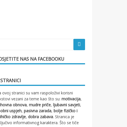
OSJETITE NAS NA FACEBOOKU
 STRANICI
 ovoj stranici su vam raspoloživi korisni
kstovi vezani za teme kao što su:
motivacija
,
uhovna obnova
,
mudre priče
,
ljubavni savjeti
,
obni uspjeh
,
pasivna zarada
,
bolje fizičko i
ihičko zdravlje
,
dobra zabava
. Stranica je
ključivo informativnog karaktera. Što se tiče