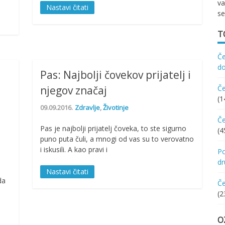
va
Nastavi čitati
se
T
Če
d
Pas: Najbolji čovekov prijatelj i
njegov značaj
Če
(1
09.09.2016.
Zdravlje
,
Životinje
Če
Pas je najbolji prijatelj čoveka, to ste sigurno
(4
puno puta čuli, a mnogi od vas su to verovatno
i iskusili. A kao pravi i
Po
d
Nastavi čitati
da
Če
(2
O