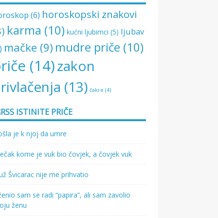
horoskopski znakovi
oroskop
(6)
karma
(10)
8)
ljubav
kućni ljubimci
(5)
mudre priče
(10)
mačke
(9)
)
riče
(14)
zakon
rivlačenja
(13)
čakre
(4)
ISTINITE PRIČE
šla je k njoj da umre
ečak kome je vuk bio čovjek, a čovjek vuk
ž Švicarac nije me prihvatio
enio sam se radi “papira”, ali sam zavolio
oju ženu