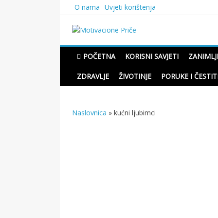
Skip
O nama
Uvjeti korištenja
to
content
Motivacione Priče
Mudre priče o životu i pou
POČETNA
KORISNI SAVJETI
ZANIMLJ
ZDRAVLJE
ŽIVOTINJE
PORUKE I ČESTIT
Naslovnica
»
kućni ljubimci