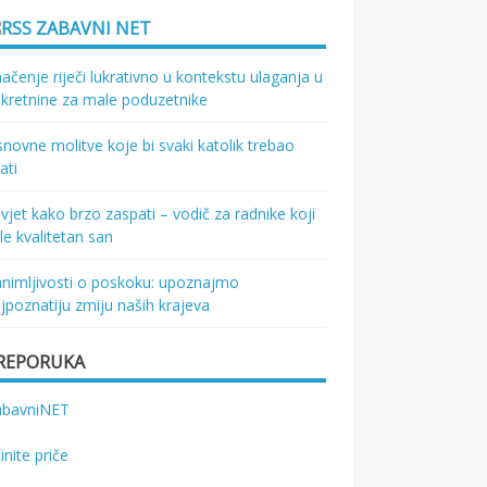
ZABAVNI NET
ačenje riječi lukrativno u kontekstu ulaganja u
kretnine za male poduzetnike
novne molitve koje bi svaki katolik trebao
ati
vjet kako brzo zaspati – vodič za radnike koji
le kvalitetan san
nimljivosti o poskoku: upoznajmo
jpoznatiju zmiju naših krajeva
REPORUKA
abavniNET
tinite priče