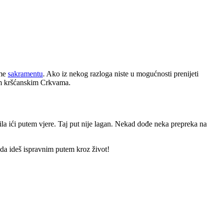
ome
sakramentu
. Ako iz nekog razloga niste u mogućnosti prenijeti
im kršćanskim Crkvama.
čila ići putem vjere. Taj put nije lagan. Nekad dođe neka prepreka na
da ideš ispravnim putem kroz život!