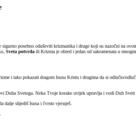
e
 će sigurno posebno oduševiti krizmanika i druge koji su nazočni na ov
ko,
Sveta potvrda
ili Krizma je obred i jedan od sakramenata u mnog
 krizme i tako pokazati dragom Isusu Kristu i drugima da si odlučio/odlu
rovi Duha Svetoga. Neka Tvoje korake uvijek upravlja i vodi Duh Sveti 
dalje slijediš Isusa i čvrsto vjeruješ.
.