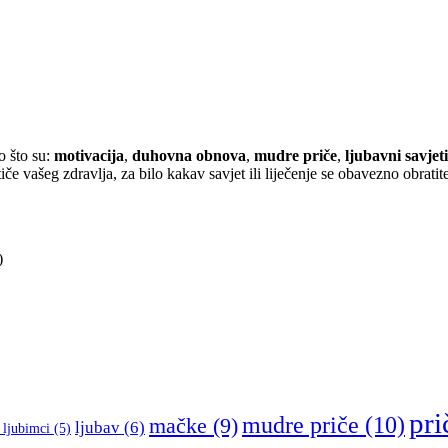
o što su:
motivacija
,
duhovna obnova
,
mudre priče
,
ljubavni savjeti
iče vašeg zdravlja, za bilo kakav savjet ili liječenje se obavezno obratite
)
pri
mudre priče
(10)
mačke
(9)
ljubav
(6)
 ljubimci
(5)