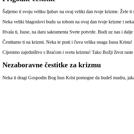
Šaljemo ti svoju veliku ljubav na ovaj veliki dan tvoje krizme. Žele ti 
Neka veliki blagoslovi budu sa tobom na ovaj dan tvoje krizme i neka
Hvala ti, Isuse, na daru sakramenta Svete potvrde. Budi uz nas i dalj
Čestitamo ti na krizmi. Neka te prati i čuva velika snaga Isusa Krista!
Cijenimo zajedništvo s Braćom i svetu krizmu! Tako Božji život raste 
Nezaboravne čestitke za krizmu
Neka ti dragi Gospodin Bog Isus Krist pomogne da budeš mudra, jaka i 