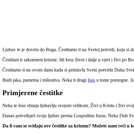
Ljubav te je dovela do Boga. Čestitamo ti na Svetoj potvrdi, koju si d
Čestitam ti sakrament krizme. Idi kroz život i dalje u vjeri i živi po 
Čestitamo ti na ovom danu kada si primio/la Svetu potvrdu Duha Svet
Budi jaka, pametna i milostiva. Neka ti dragi
Isus
u tome pomogne. Iskr
Primjerene čestitke
Neka te Isus obasja ljubavlju svojom velikom. Živi u Kristu i živi svo
Danas potvrđuješ svoju ljubav prema Gospodinu Isusu. Neka Duh Sveti 
Da li vam se sviđaju ove čestitke za krizmu? Možete nam reći u ko