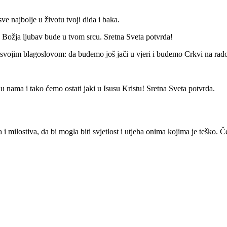
sve najbolje u životu tvoji dida i baka.
 Božja ljubav bude u tvom srcu. Sretna Sveta potvrda!
e svojim blagoslovom: da budemo još jači u vjeri i budemo Crkvi na rado
u nama i tako ćemo ostati jaki u Isusu Kristu! Sretna Sveta potvrda.
milostiva, da bi mogla biti svjetlost i utjeha onima kojima je teško. Č