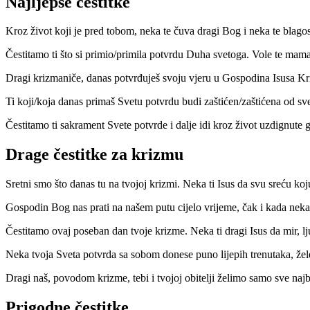
Najljepše čestitke
Kroz život koji je pred tobom, neka te čuva dragi Bog i neka te blago
Čestitamo ti što si primio/primila potvrdu Duha svetoga. Vole te mama 
Dragi krizmaniče, danas potvrđuješ svoju vjeru u Gospodina Isusa Kr
Ti koji/koja danas primaš Svetu potvrdu budi zaštićen/zaštićena od sve
Čestitamo ti sakrament Svete potvrde i dalje idi kroz život uzdignute
Drage čestitke za krizmu
Sretni smo što danas tu na tvojoj krizmi. Neka ti Isus da svu sreću ko
Gospodin Bog nas prati na našem putu cijelo vrijeme, čak i kada nekad
Čestitamo ovaj poseban dan tvoje krizme. Neka ti dragi Isus da mir, lj
Neka tvoja Sveta potvrda sa sobom donese puno lijepih trenutaka, žele ti
Dragi naš, povodom krizme, tebi i tvojoj obitelji želimo samo sve najb
Prigodne čestitke