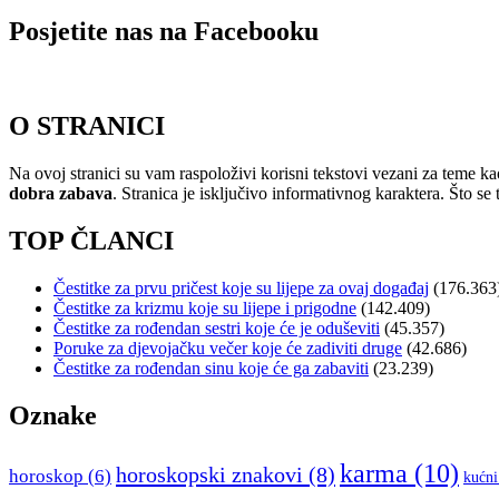
Posjetite nas na Facebooku
O STRANICI
Na ovoj stranici su vam raspoloživi korisni tekstovi vezani za teme ka
dobra zabava
. Stranica je isključivo informativnog karaktera. Što se t
TOP ČLANCI
Čestitke za prvu pričest koje su lijepe za ovaj događaj
(176.363
Čestitke za krizmu koje su lijepe i prigodne
(142.409)
Čestitke za rođendan sestri koje će je oduševiti
(45.357)
Poruke za djevojačku večer koje će zadiviti druge
(42.686)
Čestitke za rođendan sinu koje će ga zabaviti
(23.239)
Oznake
karma
(10)
horoskopski znakovi
(8)
horoskop
(6)
kućni