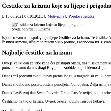
Čestitke za krizmu koje su lijepe i prigodn
15.06.2021.
07.10.2021.
Motivacija
Poruke i čestitke
Sveta potvrda ili Krizma
Ispod su vam na raspolaganju lijepe
čestitke za krizmu
. Te čestitke
čestitku usmeno, učinite to putem SMS poruke, Facebooka itd. Ukrat
Najbolje čestitke za krizmu
Ovo je veliki dan za tebe kada ćeš pristupiti oltaru, tražiti sakrament
putu, ali znamo da nas dragi Bog prati, zaobiđemo je i idemo dalje.
Danas ćeš potvrditi svoju ljubav prema Bogu, a nagrada su veliki da
Danas si duhovno postao/postala punoljetan/punoljetna. Želja nam je da 
Danas slaviš svoj dan Svete Potvrde. Drago Isus će uvijek biti uz tebe
Čestitamo na tvojoj krizmi. Uvijek osjećaj toplinu Isusove ljubavi.