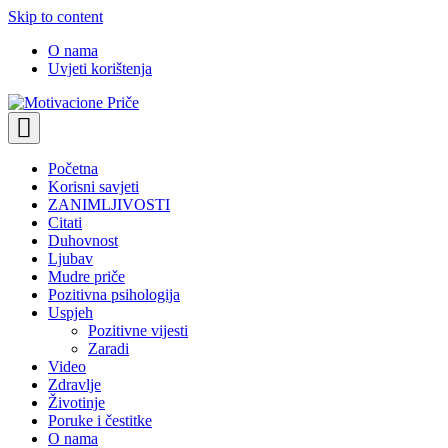
Skip to content
O nama
Uvjeti korištenja
Motivacione Priče
Mudre priče o životu i poučne priče o životu
Početna
Korisni savjeti
ZANIMLJIVOSTI
Citati
Duhovnost
Ljubav
Mudre priče
Pozitivna psihologija
Uspjeh
Pozitivne vijesti
Zaradi
Video
Zdravlje
Životinje
Poruke i čestitke
O nama