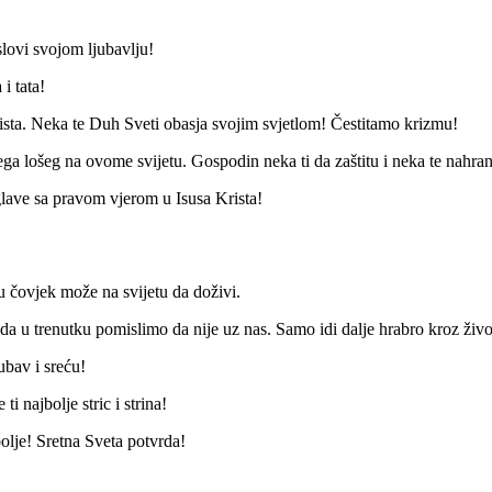
slovi svojom ljubavlju!
i tata!
ista. Neka te Duh Sveti obasja svojim svjetlom! Čestitamo krizmu!
ga lošeg na ovome svijetu. Gospodin neka ti da zaštitu i neka te nahran
 glave sa pravom vjerom u Isusa Krista!
ju čovjek može na svijetu da doživi.
a u trenutku pomislimo da nije uz nas. Samo idi dalje hrabro kroz živo
ubav i sreću!
 najbolje stric i strina!
olje! Sretna Sveta potvrda!