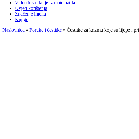
Video instrukcije iz matematike
Uvjeti korištenja
Značenje imena
Knjige
Naslovnica
»
Poruke i čestitke
»
Čestitke za krizmu koje su lijepe i p