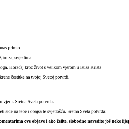
anas primio.
Božjim zapovjedima.
oga. Koračaj kroz život s velikom vjerom u Isusa Krista.
ene čestitke na tvojoj Svetoj potvrdi.
ju vjeru. Sretna Sveta potvrda.
siđe na tebe i obajsa te svjetlošću. Sretna Sveta potvrda!
mentarima ove objave i ako želite, slobodno navedite još neke lijep