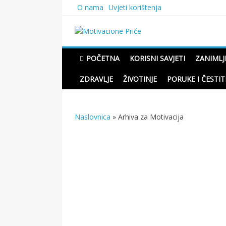
Skip
O nama
Uvjeti korištenja
to
content
Motivacione Priče
Mudre priče o životu i pou
POČETNA
KORISNI SAVJETI
ZANIMLJ
ZDRAVLJE
ŽIVOTINJE
PORUKE I ČESTIT
Naslovnica
»
Arhiva za Motivacija