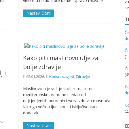
 na
vino ili u hladu stare barke. Upravo takva je
va
se
Nastavi čitati
T
Če
d
Če
Kako piti maslinovo ulje za
(1
bolje zdravlje
Če
j i
(4
02.01.2026.
Korisni savjeti
,
Zdravlje
Po
Maslinovo ulje već je stoljećima temelj
d
mediteranske prehrane i jedan od
najcjenjenijih prirodnih izvora zdravih masnoća.
Če
Iako ga većina ljudi koristi isključivo kao
(2
dodatak
osa
Nastavi čitati
O