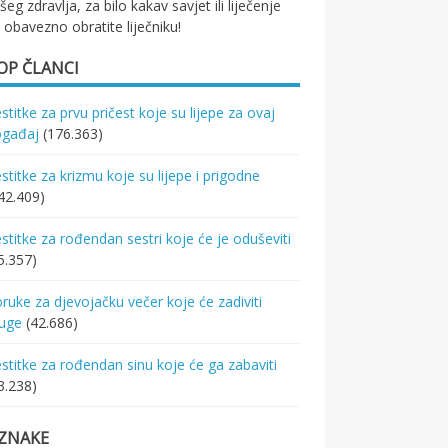
šeg zdravlja, za bilo kakav savjet ili liječenje
 obavezno obratite liječniku!
OP ČLANCI
stitke za prvu pričest koje su lijepe za ovaj
ogađaj
(176.363)
stitke za krizmu koje su lijepe i prigodne
42.409)
stitke za rođendan sestri koje će je oduševiti
5.357)
ruke za djevojačku večer koje će zadiviti
ruge
(42.686)
stitke za rođendan sinu koje će ga zabaviti
3.238)
ZNAKE