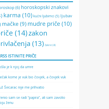
horoskopski znakovi
oroskop
(6)
karma
(10)
8)
ljubav
kućni ljubimci
(5)
mudre priče
(10)
mačke
(9)
)
riče
(14)
zakon
rivlačenja
(13)
čakre
(4)
ISTINITE PRIČE
šla je k njoj da umre
ečak kome je vuk bio čovjek, a čovjek vuk
ž Švicarac nije me prihvatio
enio sam se radi “papira”, ali sam zavolio
oju ženu