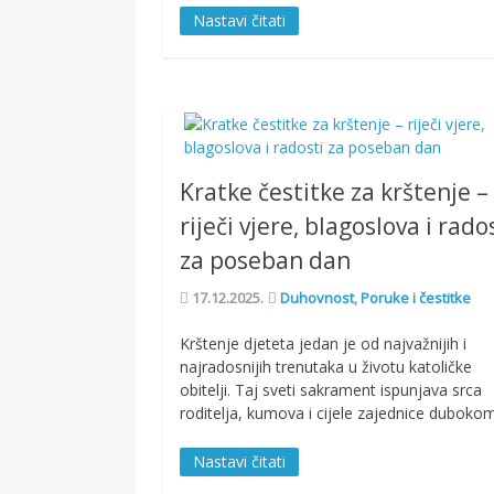
Nastavi čitati
Kratke čestitke za krštenje –
riječi vjere, blagoslova i rado
za poseban dan
17.12.2025.
Duhovnost
,
Poruke i čestitke
Krštenje djeteta jedan je od najvažnijih i
najradosnijih trenutaka u životu katoličke
obitelji. Taj sveti sakrament ispunjava srca
roditelja, kumova i cijele zajednice duboko
Nastavi čitati