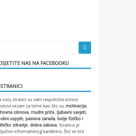
OSJETITE NAS NA FACEBOOKU
 STRANICI
 ovoj stranici su vam raspoloživi korisni
kstovi vezani za teme kao što su:
motivacija
,
uhovna obnova
,
mudre priče
,
ljubavni savjeti
,
obni uspjeh
,
pasivna zarada
,
bolje fizičko i
ihičko zdravlje
,
dobra zabava
. Stranica je
ključivo informativnog karaktera. Što se tiče