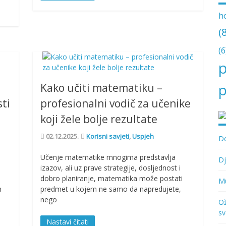
h
(
(6
p
p
Kako učiti matematiku –
sti
profesionalni vodič za učenike
koji žele bolje rezultate
02.12.2025.
Korisni savjeti
,
Uspjeh
Do
Učenje matematike mnogima predstavlja
Dj
izazov, ali uz prave strategije, dosljednost i
dobro planiranje, matematika može postati
Mu
m
predmet u kojem ne samo da napredujete,
nego
Ož
sv
Nastavi čitati