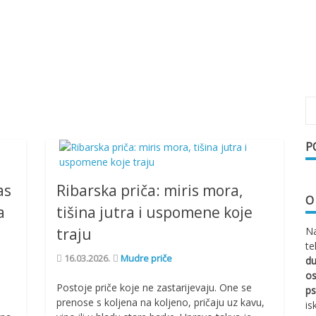
P
as
Ribarska priča: miris mora,
O
a
tišina jutra i uspomene koje
traju
Na
te
16.03.2026.
Mudre priče
d
os
Postoje priče koje ne zastarijevaju. One se
ps
prenose s koljena na koljeno, pričaju uz kavu,
is