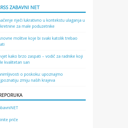
ZABAVNI NET
ačenje riječi lukrativno u kontekstu ulaganja u
kretnine za male poduzetnike
novne molitve koje bi svaki katolik trebao
ati
vjet kako brzo zaspati – vodič za radnike koji
le kvalitetan san
nimljivosti o poskoku: upoznajmo
jpoznatiju zmiju naših krajeva
REPORUKA
abavniNET
tinite priče