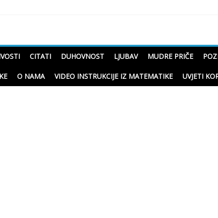
čne priče o životu
IVOSTI
CITATI
DUHOVNOST
LJUBAV
MUDRE PRIČE
POZ
KE
O NAMA
VIDEO INSTRUKCIJE IZ MATEMATIKE
UVJETI KO