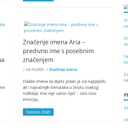
Zn
ne
Os
Značenje imena Aria –
zn
predivno ime s posebnim
Sa
ma
značenjem
že
24.10.2025.
Značenje imena
Za
na
Odabir imena za dijete jedan je od najljepših,
Ime
ali i najvažnijih trenutaka u životu svakog
roditelja. Ime nije samo riječ – ono nosi
P
emociju,
Z
Nastavi čitati
Is