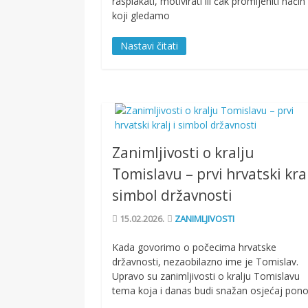
rasplakati, motivirati ili čak promijeniti način
koji gledamo
Nastavi čitati
Zanimljivosti o kralju
Tomislavu – prvi hrvatski kral
simbol državnosti
15.02.2026.
ZANIMLJIVOSTI
Kada govorimo o počecima hrvatske
državnosti, nezaobilazno ime je Tomislav.
Upravo su zanimljivosti o kralju Tomislavu
tema koja i danas budi snažan osjećaj pon