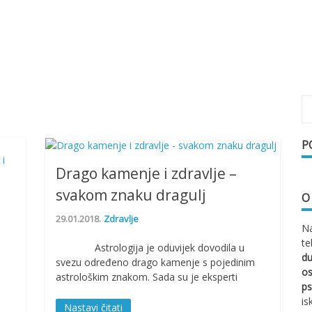
P
Drago kamenje i zdravlje –
svakom znaku dragulj
O
29.01.2018.
Zdravlje
Na
te
Astrologija je oduvijek dovodila u
d
svezu određeno drago kamenje s pojedinim
os
astrološkim znakom. Sada su je eksperti
ps
is
Nastavi čitati