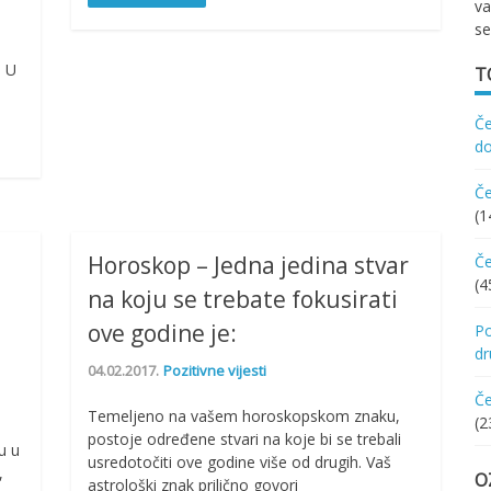
va
se
. U
T
Če
d
Če
(1
Horoskop – Jedna jedina stvar
Če
(4
na koju se trebate fokusirati
ove godine je:
Po
d
04.02.2017.
Pozitivne vijesti
Če
Temeljeno na vašem horoskopskom znaku,
(2
postoje određene stvari na koje bi se trebali
u u
usredotočiti ove godine više od drugih. Vaš
,
O
astrološki znak prilično govori