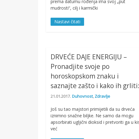
prema datumu rođenja ima svoj „put
mudrosti“, cilj i karmički
Nastavi čitati
DRVEĆE DAJE ENERGIJU –
Pronadjite svoje po
horoskopskom znaku i
saznajte zašto i kako ih grliti
21.01.2017.
Duhovnost
,
Zdravlje
Još su tao majstori primijetili da su drveća
iznimno snažne biljke. Ne samo da mogu
apsorbirati ugljični dioksid i pretvoriti ga u ki
već