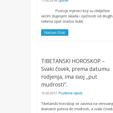
11.02.2018.
Ljubav
Postoje mjeseci koji su obilježeni
većim stupnjem sklada i nježnosti od drugih
nekima opet snažno bukti
Nastavi čitati
TIBETANSKI HOROSKOP –
Svaki čovek, prema datumu
rodjenja, ima svoj „put
mudrosti“.
15.02.2017.
Pozitivne vijesti
Tibetanski horoskop se zasniva na verovanj
dvanaest puteva do mudrosti, a svaki čovek