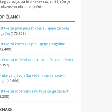
šeg zdravlja, za bilo kakav savjet ili liječenje
 obavezno obratite liječniku!
OP ČLANCI
stitke za prvu pričest koje su lijepe za ovaj
ogađaj
(176.363)
stitke za krizmu koje su lijepe i prigodne
42.409)
stitke za rođendan sestri koje će je oduševiti
5.357)
ruke za djevojačku večer koje će zadiviti
ruge
(42.686)
stitke za rođendan sinu koje će ga zabaviti
3.238)
ZNAKE