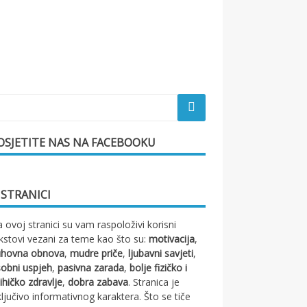
OSJETITE NAS NA FACEBOOKU
 STRANICI
 ovoj stranici su vam raspoloživi korisni
kstovi vezani za teme kao što su:
motivacija
,
uhovna obnova
,
mudre priče
,
ljubavni savjeti
,
obni uspjeh
,
pasivna zarada
,
bolje fizičko i
ihičko zdravlje
,
dobra zabava
. Stranica je
ključivo informativnog karaktera. Što se tiče