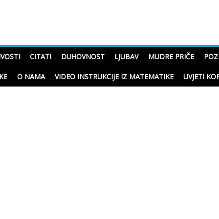
čne priče o životu
IVOSTI
CITATI
DUHOVNOST
LJUBAV
MUDRE PRIČE
POZ
KE
O NAMA
VIDEO INSTRUKCIJE IZ MATEMATIKE
UVJETI KO