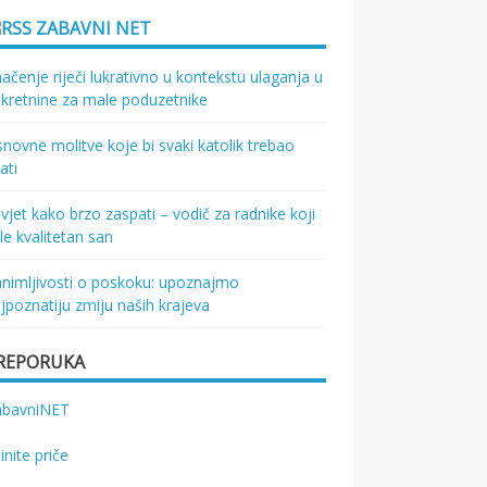
ZABAVNI NET
ačenje riječi lukrativno u kontekstu ulaganja u
kretnine za male poduzetnike
novne molitve koje bi svaki katolik trebao
ati
vjet kako brzo zaspati – vodič za radnike koji
le kvalitetan san
nimljivosti o poskoku: upoznajmo
jpoznatiju zmiju naših krajeva
REPORUKA
abavniNET
tinite priče