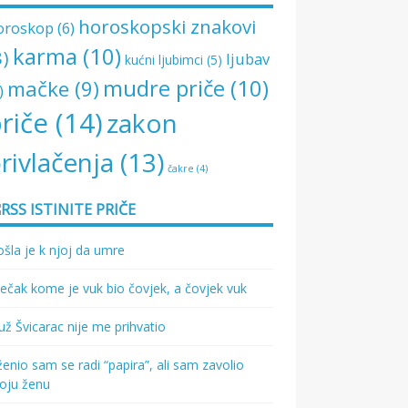
horoskopski znakovi
oroskop
(6)
karma
(10)
8)
ljubav
kućni ljubimci
(5)
mudre priče
(10)
mačke
(9)
)
riče
(14)
zakon
rivlačenja
(13)
čakre
(4)
ISTINITE PRIČE
šla je k njoj da umre
ečak kome je vuk bio čovjek, a čovjek vuk
ž Švicarac nije me prihvatio
enio sam se radi “papira”, ali sam zavolio
oju ženu