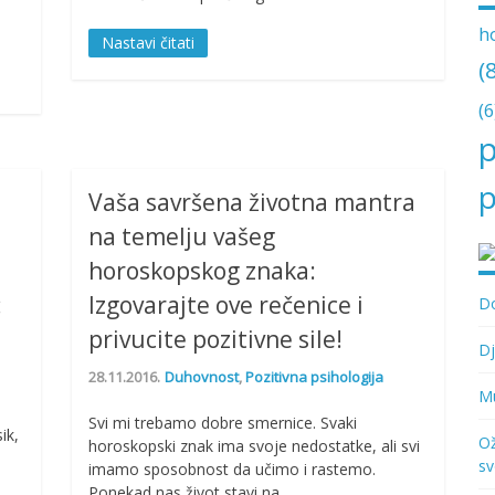
h
Nastavi čitati
(
(6
p
p
Vaša savršena životna mantra
na temelju vašeg
horoskopskog znaka:
:
Izgovarajte ove rečenice i
Do
privucite pozitivne sile!
Dj
28.11.2016.
Duhovnost
,
Pozitivna psihologija
Mu
Svi mi trebamo dobre smernice. Svaki
sik,
Ož
horoskopski znak ima svoje nedostatke, ali svi
sv
imamo sposobnost da učimo i rastemo.
Ponekad nas život stavi na