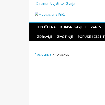
Skip
O nama
Uvjeti korištenja
to
content
Motivacione Priče
Mudre priče o životu i pou
POČETNA
KORISNI SAVJETI
ZANIMLJ
ZDRAVLJE
ŽIVOTINJE
PORUKE I ČESTIT
Naslovnica
»
horoskop