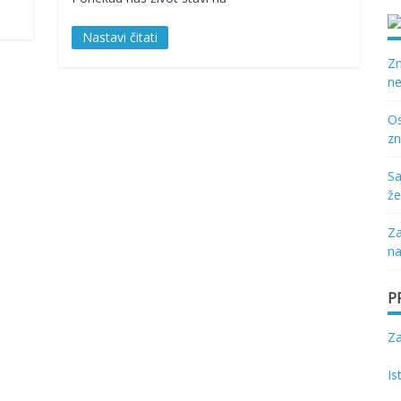
Nastavi čitati
Zn
ne
Os
zn
Sa
že
Za
na
P
Z
Is