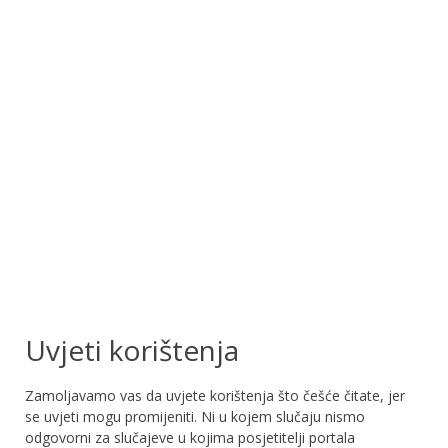
Uvjeti korištenja
Zamoljavamo vas da uvjete korištenja što češće čitate, jer
se uvjeti mogu promijeniti. Ni u kojem slučaju nismo
odgovorni za slučajeve u kojima posjetitelji portala