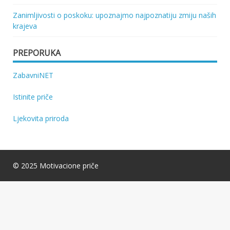
Zanimljivosti o poskoku: upoznajmo najpoznatiju zmiju naših
krajeva
PREPORUKA
ZabavniNET
Istinite priče
Ljekovita priroda
© 2025 Motivacione priče