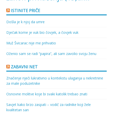
ISTINITE PRIČE
Došla je k njoj da umre
Dječak kome je vuk bio čovjek, a čovjek vuk
Muž Švicarac nije me prihvatio
Oženio sam se radi “papira”, ali sam zavolio svoju ženu
ZABAVNI NET
Značenje riječi lukrativno u kontekstu ulaganja u nekretnine
za male poduzetnike
Osnovne molitve koje bi svaki katolik trebao znati
Savjet kako brzo zaspati – vodič za radnike koji žele
kvalitetan san