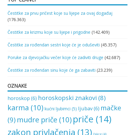
Čestitke za prvu pričest koje su lijepe za ovaj događaj
(176.363)
Čestitke za krizmu koje su lijepe i prigodne
(142.409)
Čestitke za rođendan sestri koje će je oduševiti
(45.357)
Poruke za djevojačku večer koje će zadiviti druge
(42.687)
Čestitke za rođendan sinu koje će ga zabaviti
(23.239)
OZNAKE
horoskopski znakovi
(8)
horoskop
(6)
karma
(10)
mačke
ljubav
(6)
kućni ljubimci
(5)
priče
(14)
mudre priče
(10)
(9)
zakon privlačenja
(13)
čakre
(4)