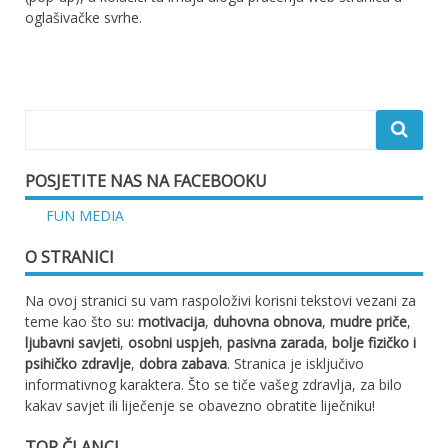
oglašivačke svrhe.
POSJETITE NAS NA FACEBOOKU
FUN MEDIA
O STRANICI
Na ovoj stranici su vam raspoloživi korisni tekstovi vezani za
teme kao što su:
motivacija
,
duhovna obnova
,
mudre priče
,
ljubavni savjeti
,
osobni uspjeh
,
pasivna zarada
,
bolje fizičko i
psihičko zdravlje
,
dobra zabava
. Stranica je isključivo
informativnog karaktera. Što se tiče vašeg zdravlja, za bilo
kakav savjet ili liječenje se obavezno obratite liječniku!
TOP ČLANCI