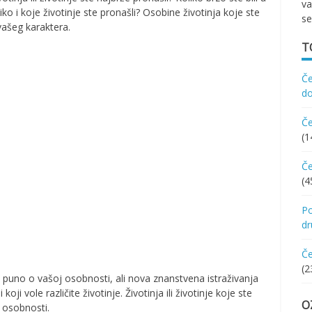
va
iko i koje životinje ste pronašli? Osobine životinja koje ste
se
 vašeg karaktera.
T
Če
d
Če
(1
Če
(4
Po
d
Če
(2
ri puno o vašoj osobnosti, ali nova znanstvena istraživanja
oji vole različite životinje. Životinja ili životinje koje ste
O
j osobnosti.