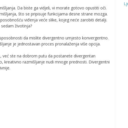
Lj
išljanja. Da biste ga vidjeli, vi morate gotovo opustiti oči.
zmišljanja, što se pripisuje funkcijama desne strane mozga.
osobnošću viđenja veće slike, kojeg neće zarobiti detalji.
h sedam životinja?
še sposobnosti da mislite divergentno umjesto konvergentno.
šljanje je jednostavan proces pronalaženja više opcija.
 slici, već ste na dobrom putu da postanete divergentan
no, kreativno razmišljanje nudi mnoge prednosti. Divergentni
vnije.