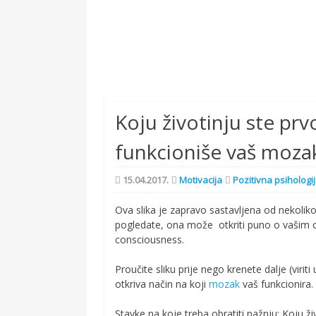
Koju životinju ste prv
funkcioniše vaš moza
15.04.2017.
Motivacija
Pozitivna psihologi
Ova slika je zapravo sastavljena od nekoliko 
pogledate, ona može otkriti puno o vašim o
consciousness.
Proučite sliku prije nego krenete dalje (viri
otkriva način na koji
mozak
vaš funkcionira.
Stavke na koje treba obratiti pažnju: Koju živo