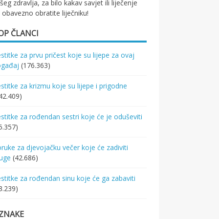
šeg zdravlja, za bilo kakav savjet ili liječenje
 obavezno obratite liječniku!
OP ČLANCI
stitke za prvu pričest koje su lijepe za ovaj
ogađaj
(176.363)
stitke za krizmu koje su lijepe i prigodne
42.409)
stitke za rođendan sestri koje će je oduševiti
5.357)
ruke za djevojačku večer koje će zadiviti
ruge
(42.686)
stitke za rođendan sinu koje će ga zabaviti
3.239)
ZNAKE