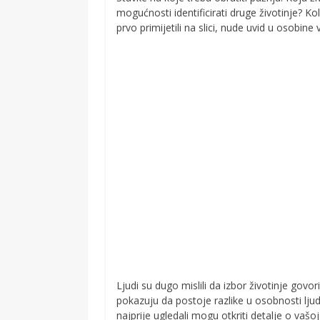
mogućnosti identificirati druge životinje? Kol
prvo primijetili na slici, nude uvid u osobine
Ljudi su dugo mislili da izbor životinje govo
pokazuju da postoje razlike u osobnosti ljudi k
najprije ugledali mogu otkriti detalje o vašo