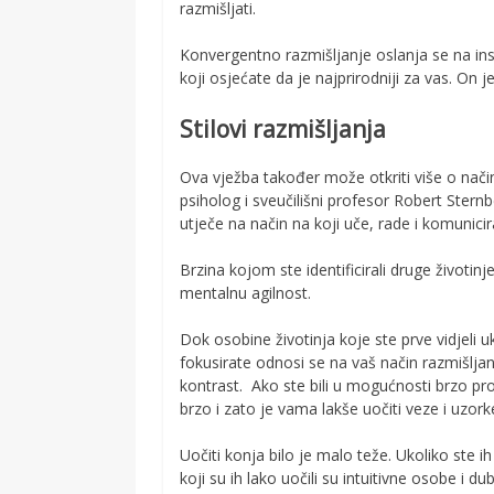
razmišljati.
Konvergentno razmišljanje oslanja se na insti
koji osjećate da je najprirodniji za vas. On j
Stilovi razmišljanja
Ova vježba također može otkriti više o načinu
psiholog i sveučilišni profesor Robert Sternbe
utječe na način na koji uče, rade i komunici
Brzina kojom ste identificirali druge životin
mentalnu agilnost.
Dok osobine životinja koje ste prve vidjeli 
fokusirate odnosi se na vaš način razmišljanja
kontrast. Ako ste bili u mogućnosti brzo pr
brzo i zato je vama lakše uočiti veze i uzork
Uočiti konja bilo je malo teže. Ukoliko ste i
koji su ih lako uočili su intuitivne osobe i dub