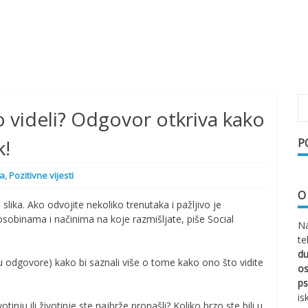
o videli? Odgovor otkriva kako
k!
P
ja
,
Pozitivne vijesti
O
slika. Ako odvojite nekoliko trenutaka i pažljivo je
sobinama i načinima na koje razmišljate, piše Social
Na
te
d
ti u odgovore) kako bi saznali više o tome kako ono što vidite
os
ps
is
tinju ili životinje ste najbrže pronašli? Koliko brzo ste bili u