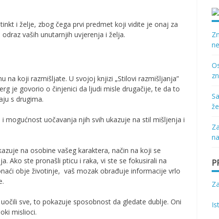
nkt i želje, zbog čega prvi predmet koji vidite je onaj za
e odraz vaših unutarnjih uvjerenja i želja.
Zn
ne
Os
zn
 na koji razmišljate. U svojoj knjizi „Stilovi razmišljanja”
rg je govorio o činjenici da ljudi misle drugačije, te da to
Sa
raju s drugima.
že
je i mogućnost uočavanja njih svih ukazuje na stil mišljenja i
Za
na
ukazuje na osobine vašeg karaktera, način na koji se
. Ako ste pronašli pticu i raka, vi ste se fokusirali na
P
onaći obje životinje, vaš mozak obrađuje informacije vrlo
e.
Z
h uočili sve, to pokazuje sposobnost da gledate dublje. Oni
Is
oki mislioci.