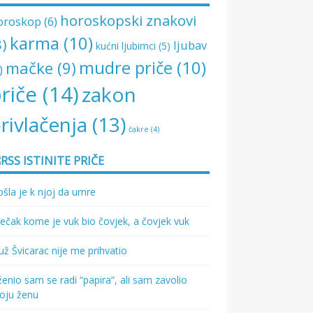
horoskopski znakovi
oroskop
(6)
karma
(10)
8)
ljubav
kućni ljubimci
(5)
mudre priče
(10)
mačke
(9)
)
riče
(14)
zakon
rivlačenja
(13)
čakre
(4)
ISTINITE PRIČE
šla je k njoj da umre
ečak kome je vuk bio čovjek, a čovjek vuk
ž Švicarac nije me prihvatio
enio sam se radi “papira”, ali sam zavolio
oju ženu