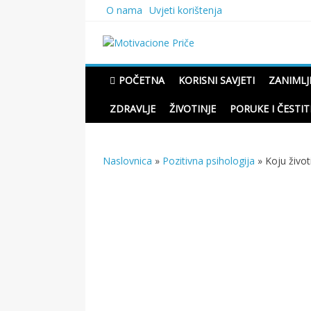
Skip
O nama
Uvjeti korištenja
to
content
Motivacione Priče
Mudre priče o životu i pou
POČETNA
KORISNI SAVJETI
ZANIMLJ
ZDRAVLJE
ŽIVOTINJE
PORUKE I ČESTIT
Naslovnica
»
Pozitivna psihologija
»
Koju život