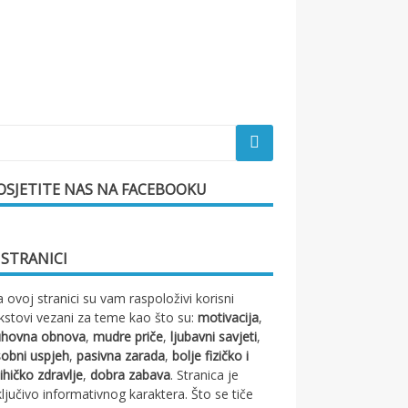
OSJETITE NAS NA FACEBOOKU
 STRANICI
 ovoj stranici su vam raspoloživi korisni
kstovi vezani za teme kao što su:
motivacija
,
uhovna obnova
,
mudre priče
,
ljubavni savjeti
,
obni uspjeh
,
pasivna zarada
,
bolje fizičko i
ihičko zdravlje
,
dobra zabava
. Stranica je
ključivo informativnog karaktera. Što se tiče