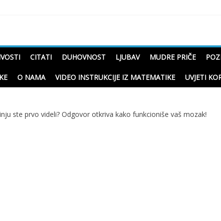
čne priče o životu
IVOSTI
CITATI
DUHOVNOST
LJUBAV
MUDRE PRIČE
POZ
KE
O NAMA
VIDEO INSTRUKCIJE IZ MATEMATIKE
UVJETI KO
inju ste prvo videli? Odgovor otkriva kako funkcioniše vaš mozak!