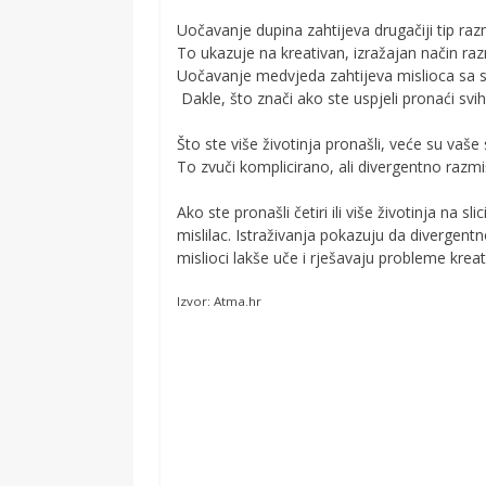
Uočavanje dupina zahtijeva drugačiji tip razm
To ukazuje na kreativan, izražajan način ra
Uočavanje medvjeda zahtijeva mislioca sa sp
Dakle, što znači ako ste uspjeli pronaći svi
Što ste više životinja pronašli, veće su va
To zvuči komplicirano, ali divergentno razmi
Ako ste pronašli četiri ili više životinja na
mislilac. Istraživanja pokazuju da divergent
mislioci lakše uče i rješavaju probleme kreati
Izvor: Atma.hr