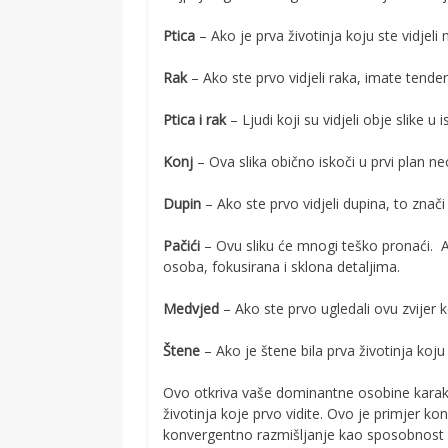
Ptica
– Ako je prva životinja koju ste vidjeli 
Rak
– Ako ste prvo vidjeli raka, imate tenden
Ptica i rak
– Ljudi koji su vidjeli obje slike u 
Konj
– Ova slika obično iskoči u prvi plan n
Dupin
– Ako ste prvo vidjeli dupina, to znači
Pačići
– Ovu sliku će mnogi teško pronaći. Ak
osoba, fokusirana i sklona detaljima.
Medvjed
– Ako ste prvo ugledali ovu zvijer 
Štene
– Ako je štene bila prva životinja koju s
Ovo otkriva vaše dominantne osobine karakt
životinja koje prvo vidite. Ovo je primjer ko
konvergentno razmišljanje kao sposobnost 