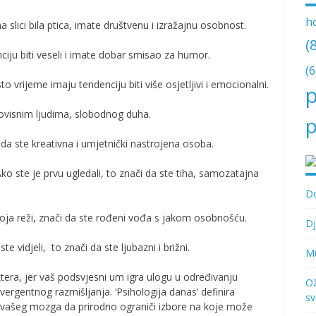
h
na slici bila ptica, imate društvenu i izražajnu osobnost.
(
ciju biti veseli i imate dobar smisao za humor.
(6
isto vrijeme imaju tendenciju biti više osjetljivi i emocionalni.
p
eovisnim ljudima, slobodnog duha.
p
 da ste kreativna i umjetnički nastrojena osoba.
o ste je prvu ugledali, to znači da ste tiha, samozatajna
Do
koja reži, znači da ste rođeni vođa s jakom osobnošću.
Dj
te vidjeli, to znači da ste ljubazni i brižni.
Mu
era, jer vaš podsvjesni um igra ulogu u određivanju
Ož
nvergentnog razmišljanja. ‘Psihologija danas’ definira
sv
vašeg mozga da prirodno ograniči izbore na koje može