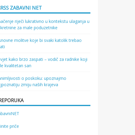
ZABAVNI NET
ačenje riječi lukrativno u kontekstu ulaganja u
kretnine za male poduzetnike
novne molitve koje bi svaki katolik trebao
ati
vjet kako brzo zaspati – vodič za radnike koji
le kvalitetan san
nimljivosti o poskoku: upoznajmo
jpoznatiju zmiju naših krajeva
REPORUKA
abavniNET
tinite priče