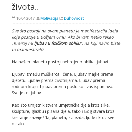
života..
10.04.2017.
Motivacija
Duhovnost
Sve što postoji na ovom planetu je manifestacija ideja
koje postoje u Božjem Umu. Ako bi vam netko rekao
„Kreiraj mi
ljubav u fizičkom obliku
“, na koji način biste
to manifestirali?
Na našem planetu postoji nebrojeno oblika ljubavi.
Ljubav između muškarca i žene. Ljubav majke prema
djetetu. Ljubav prema životinjama. Ljubav prema
rodnom kraju. Ljubav prema poslu koji vas ispunjava.
Sve je to ljubav.
Kao što umjetnik stvara umjetnička djela kroz slike,
skulpture, glazbu i pisana djela, tako i Bog stvara kroz
kreiranje sazviježđa, planeta, zvijezda, ljude i kroz sve
ostalo.