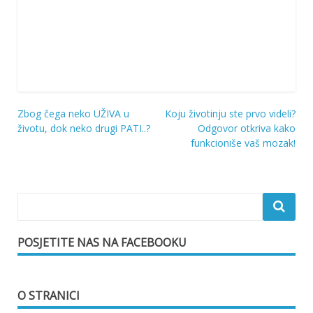
Zbog čega neko UŽIVA u
Koju životinju ste prvo videli?
Navigacija
životu, dok neko drugi PATI..?
Odgovor otkriva kako
funkcioniše vaš mozak!
objava
POSJETITE NAS NA FACEBOOKU
O STRANICI