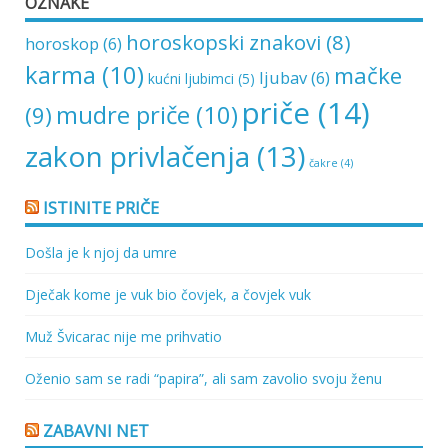
OZNAKE
horoskopski znakovi
(8)
horoskop
(6)
karma
(10)
mačke
ljubav
(6)
kućni ljubimci
(5)
priče
(14)
mudre priče
(10)
(9)
zakon privlačenja
(13)
čakre
(4)
ISTINITE PRIČE
Došla je k njoj da umre
Dječak kome je vuk bio čovjek, a čovjek vuk
Muž Švicarac nije me prihvatio
Oženio sam se radi “papira”, ali sam zavolio svoju ženu
ZABAVNI NET