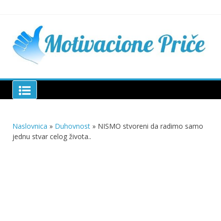
Skip
to
content
Mu
pri
živo
pou
pri
Motivacione Priče
živ
Naslovnica
»
Duhovnost
»
NISMO stvoreni da radimo samo
jednu stvar celog života..