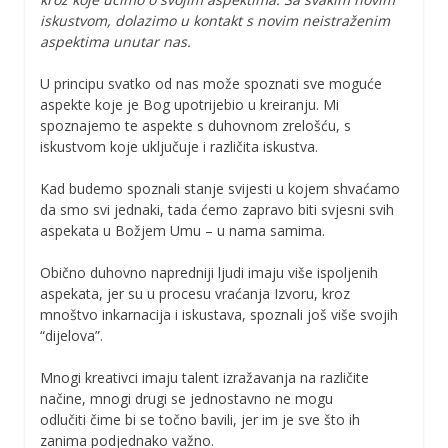
iskustvom, dolazimo u kontakt s novim neistraženim
aspektima unutar nas.
U principu svatko od nas može spoznati sve moguće
aspekte koje je Bog upotrijebio u kreiranju. Mi
spoznajemo te aspekte s duhovnom zrelošću, s
iskustvom koje uključuje i različita iskustva.
Kad budemo spoznali stanje svijesti u kojem shvaćamo
da smo svi jednaki, tada ćemo zapravo biti svjesni svih
aspekata u Božjem Umu – u nama samima.
Obično duhovno napredniji ljudi imaju više ispoljenih
aspekata, jer su u procesu vraćanja Izvoru, kroz
mnoštvo inkarnacija i iskustava, spoznali još više svojih
“dijelova”.
Mnogi kreativci imaju talent izražavanja na različite
načine, mnogi drugi se jednostavno ne mogu
odlučiti čime bi se točno bavili, jer im je sve što ih
zanima podjednako važno.