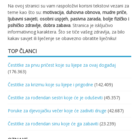
Na ovoj stranici su vam raspoloživi korisni tekstovi vezani za
teme kao što su:
motivacija
,
duhovna obnova
,
mudre priče
,
ljubavni savjeti
,
osobni uspjeh
,
pasivna zarada
,
bolje fizičko i
psihičko zdravlje
,
dobra zabava
. Stranica je isključivo
informativnog karaktera. Što se tiče vašeg zdravlja, za bilo
kakav savjet ili liječenje se obavezno obratite liječniku!
TOP ČLANCI
Čestitke za prvu pričest koje su lijepe za ovaj događaj
(176.363)
Čestitke za krizmu koje su lijepe i prigodne
(142.409)
Čestitke za rođendan sestri koje će je oduševiti
(45.357)
Poruke za djevojačku večer koje će zadiviti druge
(42.687)
Čestitke za rođendan sinu koje će ga zabaviti
(23.239)