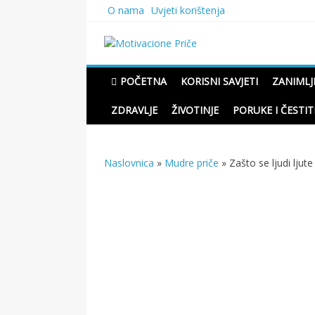
Skip
O nama
Uvjeti korištenja
to
content
Motivacione Priče
Mudre priče o životu i pou
POČETNA
KORISNI SAVJETI
ZANIMLJ
ZDRAVLJE
ŽIVOTINJE
PORUKE I ČESTIT
Naslovnica
»
Mudre priče
»
Zašto se ljudi ljute