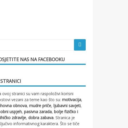
OSJETITE NAS NA FACEBOOKU
 STRANICI
 ovoj stranici su vam raspoloživi korisni
kstovi vezani za teme kao što su:
motivacija
,
uhovna obnova
,
mudre priče
,
ljubavni savjeti
,
obni uspjeh
,
pasivna zarada
,
bolje fizičko i
ihičko zdravlje
,
dobra zabava
. Stranica je
ključivo informativnog karaktera. Što se tiče