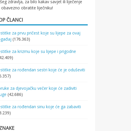
šeg zdravlja, za bilo kakav savjet ili liječenje
 obavezno obratite liječniku!
OP ČLANCI
stitke za prvu pričest koje su lijepe za ovaj
ogađaj
(176.363)
stitke za krizmu koje su lijepe i prigodne
42.409)
stitke za rođendan sestri koje će je oduševiti
5.357)
ruke za djevojačku večer koje će zadiviti
ruge
(42.686)
stitke za rođendan sinu koje će ga zabaviti
3.239)
ZNAKE