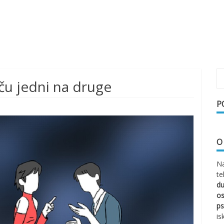
viču jedni na druge
P
O
Na
te
d
os
ps
is