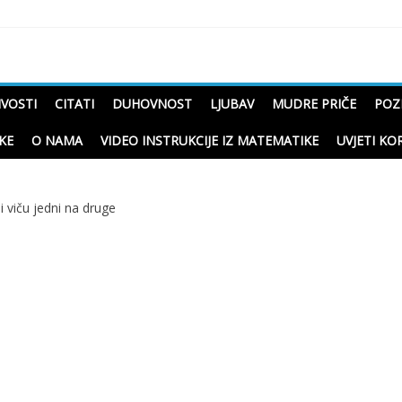
čne priče o životu
IVOSTI
CITATI
DUHOVNOST
LJUBAV
MUDRE PRIČE
POZ
KE
O NAMA
VIDEO INSTRUKCIJE IZ MATEMATIKE
UVJETI KO
 i viču jedni na druge