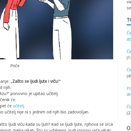
va
se
T
Če
d
Če
(1
Priče
Če
(4
anje: „
Zašto se ljudi ljute i viču
?“
d njih.
Po
lizu?“ ponovno je upitao učitelj.
d
učenik će.
opet će
učitelj
.
Če
 učitelj nije ni s jednim od njih bio zadovoljan.
(2
to ljudi viču kada su ljuti? Kad se ljudi ljute, njihova se srca
O
nost, treba vikati. Što su udaljeniji, ljudi moraju jače vikati