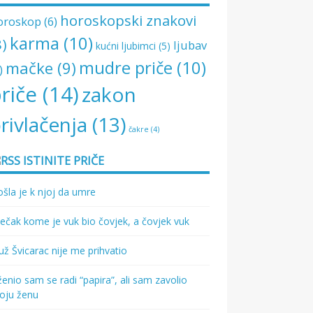
horoskopski znakovi
oroskop
(6)
karma
(10)
8)
ljubav
kućni ljubimci
(5)
mudre priče
(10)
mačke
(9)
)
riče
(14)
zakon
rivlačenja
(13)
čakre
(4)
ISTINITE PRIČE
šla je k njoj da umre
ečak kome je vuk bio čovjek, a čovjek vuk
ž Švicarac nije me prihvatio
enio sam se radi “papira”, ali sam zavolio
oju ženu