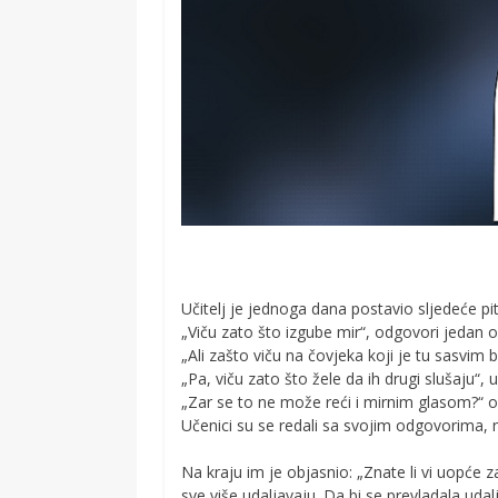
Učitelj je jednoga dana postavio sljedeće pit
„Viču zato što izgube mir“, odgovori jedan o
„Ali zašto viču na čovjeka koji je tu sasvim b
„Pa, viču zato što žele da ih drugi slušaju“, 
„Zar se to ne može reći i mirnim glasom?“ 
Učenici su se redali sa svojim odgovorima, no
Na kraju im je objasnio: „Znate li vi uopće zaš
sve više udaljavaju. Da bi se prevladala udalje