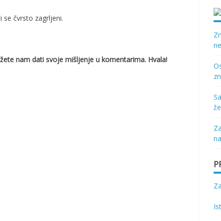
 se čvrsto zagrljeni.
Zn
ne
 Možete nam dati svoje mišljenje u komentarima. Hvala!
Os
zn
Sa
že
Za
na
P
Z
Is