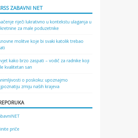
ZABAVNI NET
ačenje riječi lukrativno u kontekstu ulaganja u
kretnine za male poduzetnike
novne molitve koje bi svaki katolik trebao
ati
vjet kako brzo zaspati – vodič za radnike koji
le kvalitetan san
nimljivosti o poskoku: upoznajmo
jpoznatiju zmiju naših krajeva
REPORUKA
abavniNET
tinite priče