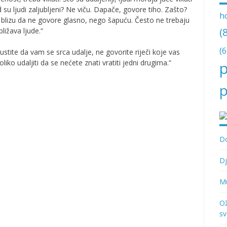
 su ljudi zaljubljeni? Ne viču. Dapače, govore tiho. Zašto?
h
 blizu da ne govore glasno, nego šapuću. Često ne trebaju
(
ližava ljude.“
(6
ustite da vam se srca udalje, ne govorite riječi koje vas
oliko udaljiti da se nećete znati vratiti jedni drugima.“
p
p
Do
Dj
Mu
Ož
sv