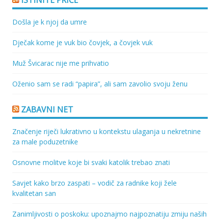
Došla je k njoj da umre
Dječak kome je vuk bio čovjek, a čovjek vuk
Muž Švicarac nije me prihvatio
Oženio sam se radi “papira”, ali sam zavolio svoju ženu
ZABAVNI NET
Značenje riječi lukrativno u kontekstu ulaganja u nekretnine
za male poduzetnike
Osnovne molitve koje bi svaki katolik trebao znati
Savjet kako brzo zaspati – vodič za radnike koji žele
kvalitetan san
Zanimljivosti o poskoku: upoznajmo najpoznatiju zmiju naših