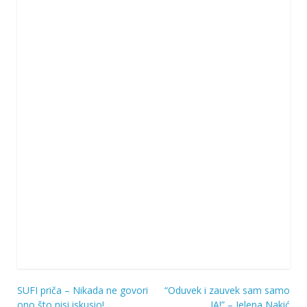
SUFI priča – Nikada ne govori
“Oduvek i zauvek sam samo
Navigacija
ono što nisi iskusio!
JA!” – Jelena Nakić