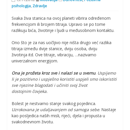
psihologija
,
Zdravlje
Svaka živa stanica na ovoj planeti vibrira određenom
frekvencijom ili brojem titraja. Upravo se po tome
razlikuju bića, životinje i ljudi u međusobnom kontaktu.
Ono što je za nas uočljivo nije ništa drugo već razlika
titraja između dvije stanice, dviju osoba, dviju
životinja itd. Ove titraje, vibraciju, …nazivamo
univerzalnom energijom.
Ona je prožeta kroz sve i nalazi se u svemu
.
Uspijemo
li je pozitivno i uspješno koristiti uspjeli smo iskoristiti
sve njezine blagodati i učiniti svoj život
dostojnim čovjeka.
Bolest je nestvarno stanje svakog pojedinca.
Uzrokovana je udaljavanjem od samoga sebe
. Nastaje
kao posljedica naših misli, rijeći, djela i propusta u
svakodnevnom životu.