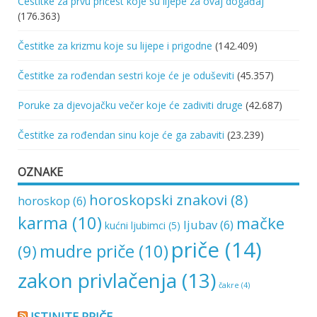
Čestitke za prvu pričest koje su lijepe za ovaj događaj
(176.363)
Čestitke za krizmu koje su lijepe i prigodne
(142.409)
Čestitke za rođendan sestri koje će je oduševiti
(45.357)
Poruke za djevojačku večer koje će zadiviti druge
(42.687)
Čestitke za rođendan sinu koje će ga zabaviti
(23.239)
OZNAKE
horoskopski znakovi
(8)
horoskop
(6)
karma
(10)
mačke
ljubav
(6)
kućni ljubimci
(5)
priče
(14)
mudre priče
(10)
(9)
zakon privlačenja
(13)
čakre
(4)
ISTINITE PRIČE