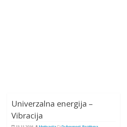
Univerzalna energija –
Vibracija
13.11.2016.
Motivacija
Duhovnost
,
Pozitivna