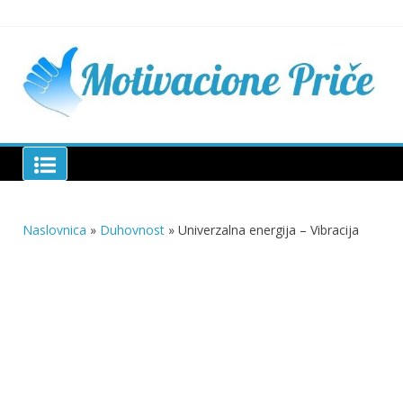
Skip
to
content
Mu
pri
živo
pou
pri
Motivacione Priče
živ
Naslovnica
»
Duhovnost
»
Univerzalna energija – Vibracija