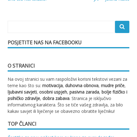
objava
POSJETITE NAS NA FACEBOOKU
O STRANICI
Na ovoj stranici su vam raspoloživi korisni tekstovi vezani za
teme kao što su:
motivacija
,
duhovna obnova
,
mudre priče
,
ljubavni savjeti
,
osobni uspjeh
,
pasivna zarada
,
bolje fizičko i
psihičko zdravlje
,
dobra zabava
. Stranica je isključivo
informativnog karaktera. Što se tiče vašeg zdravlja, za bilo
kakav savjet ili liječenje se obavezno obratite liječniku!
TOP ČLANCI