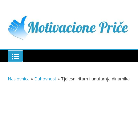
Skip
to
content
Mu
pri
živo
pou
pri
Motivacione Priče
živ
Naslovnica
»
Duhovnost
»
Tjelesni ritam i unutarnja dinamika