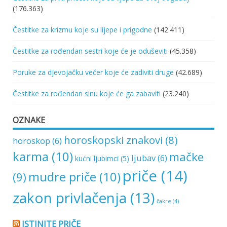
(176.363)
Čestitke za krizmu koje su lijepe i prigodne
(142.411)
Čestitke za rođendan sestri koje će je oduševiti
(45.358)
Poruke za djevojačku večer koje će zadiviti druge
(42.689)
Čestitke za rođendan sinu koje će ga zabaviti
(23.240)
OZNAKE
horoskopski znakovi
(8)
horoskop
(6)
karma
(10)
mačke
ljubav
(6)
kućni ljubimci
(5)
priče
(14)
mudre priče
(10)
(9)
zakon privlačenja
(13)
čakre
(4)
ISTINITE PRIČE