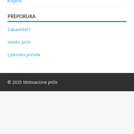
krajeva
PREPORUKA
ZabavniNET
Istinite priče
Ljekovita priroda
© 2025 Motivacione priče