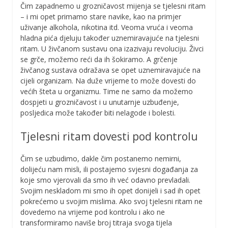
Čim zapadnemo u grozničavost mijenja se tjelesni ritam
– i mi opet primamo stare navike, kao na primjer
uživanje alkohola, nikotina itd. Veoma vruća i veoma
hladna pića djeluju također uznemiravajuće na tjelesni
ritam. U živčanom sustavu ona izazivaju revoluciju. Živci
se grče, možemo reći da ih šokiramo. A grčenje
živčanog sustava odražava se opet uznemiravajuće na
cijeli organizam. Na duže vrijeme to može dovesti do
većih šteta u organizmu. Time ne samo da možemo
dospjeti u grozničavost i u unutarnje uzbuđenje,
posljedica može također biti nelagode i bolesti.
Tjelesni ritam dovesti pod kontrolu
Čim se uzbudimo, dakle čim postanemo nemirni,
dolijeću nam misli, ili postajemo svjesni događanja za
koje smo vjerovali da smo ih već odavno prevladali.
Svojim neskladom mi smo ih opet donijeli i sad ih opet
pokrećemo u svojim mislima. Ako svoj tjelesni ritam ne
dovedemo na vrijeme pod kontrolu i ako ne
transformiramo naviše broj titraja svoga tijela