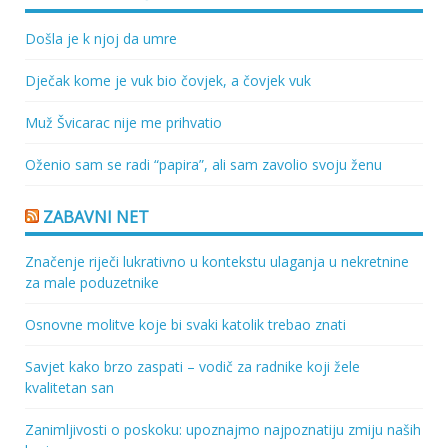
Došla je k njoj da umre
Dječak kome je vuk bio čovjek, a čovjek vuk
Muž Švicarac nije me prihvatio
Oženio sam se radi “papira”, ali sam zavolio svoju ženu
ZABAVNI NET
Značenje riječi lukrativno u kontekstu ulaganja u nekretnine
za male poduzetnike
Osnovne molitve koje bi svaki katolik trebao znati
Savjet kako brzo zaspati – vodič za radnike koji žele
kvalitetan san
Zanimljivosti o poskoku: upoznajmo najpoznatiju zmiju naših