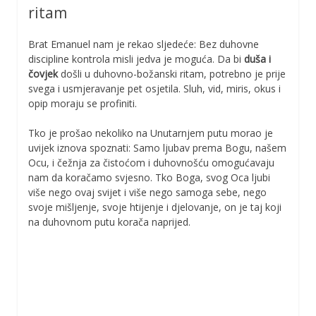
ritam
Brat Emanuel nam je rekao sljedeće: Bez duhovne
discipline kontrola misli jedva je moguća. Da bi
duša i
čovjek
došli u duhovno-božanski ritam, potrebno je prije
svega i usmjeravanje pet osjetila. Sluh, vid, miris, okus i
opip moraju se profiniti.
Tko je prošao nekoliko na Unutarnjem putu morao je
uvijek iznova spoznati: Samo ljubav prema Bogu, našem
Ocu, i čežnja za čistoćom i duhovnošću omogućavaju
nam da koračamo svjesno. Tko Boga, svog Oca ljubi
više nego ovaj svijet i više nego samoga sebe, nego
svoje mišljenje, svoje htijenje i djelovanje, on je taj koji
na duhovnom putu korača naprijed.