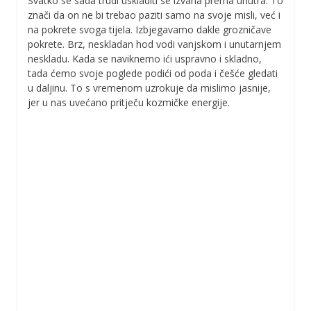
Svatko se sada trudi uskladiti se izvana prema unutra. To
znači da on ne bi trebao paziti samo na svoje misli, već i
na pokrete svoga tijela. Izbjegavamo dakle grozničave
pokrete. Brz, neskladan hod vodi vanjskom i unutarnjem
neskladu. Kada se naviknemo ići uspravno i skladno,
tada ćemo svoje poglede podići od poda i češće gledati
u daljinu. To s vremenom uzrokuje da mislimo jasnije,
jer u nas uvećano pritječu kozmičke energije.