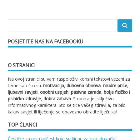
objava
POSJETITE NAS NA FACEBOOKU
O STRANICI
Na ovoj stranici su vam raspoloživi korisni tekstovi vezani za
teme kao što su:
motivacija
,
duhovna obnova
,
mudre priče
,
ljubavni savjeti
,
osobni uspjeh
,
pasivna zarada
,
bolje fizičko i
psihičko zdravlje
,
dobra zabava
. Stranica je isključivo
informativnog karaktera. Što se tiče vašeg zdravlja, za bilo
kakav savjet ili liječenje se obavezno obratite liječniku!
TOP ČLANCI
Čestitke za prvu pričest koje su lijepe za ovaj događaj