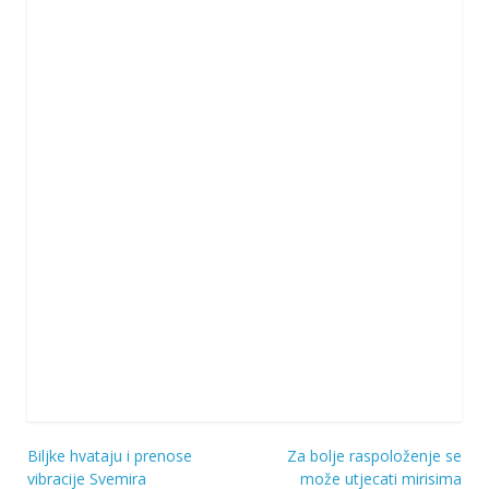
Biljke hvataju i prenose
Za bolje raspoloženje se
Navigacija
vibracije Svemira
može utjecati mirisima