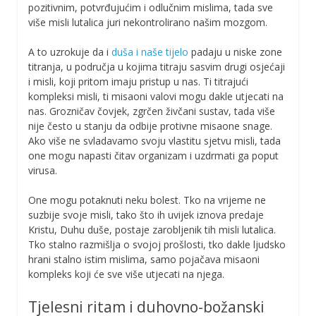
pozitivnim, potvrđujućim i odlučnim mislima, tada sve
više misli lutalica juri nekontrolirano našim mozgom.
A to uzrokuje da i
duša i naše tijelo
padaju u niske zone
titranja, u područja u kojima titraju sasvim drugi osjećaji
i misli, koji pritom imaju pristup u nas. Ti titrajući
kompleksi misli, ti misaoni valovi mogu dakle utjecati na
nas. Grozničav čovjek, zgrčen živčani sustav, tada više
nije često u stanju da odbije protivne misaone snage.
Ako više ne svladavamo svoju vlastitu sjetvu misli, tada
one mogu napasti čitav organizam i uzdrmati ga poput
virusa.
One mogu potaknuti neku bolest. Tko na vrijeme ne
suzbije svoje misli, tako što ih uvijek iznova predaje
Kristu, Duhu duše, postaje zarobljenik tih misli lutalica.
Tko stalno razmišlja o svojoj prošlosti, tko dakle ljudsko
hrani stalno istim mislima, samo pojačava misaoni
kompleks koji će sve više utjecati na njega.
Tjelesni ritam i duhovno-božanski