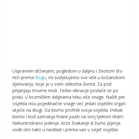
Uspravnim držanjem, pogledom u daljinu i životom što
teži prema
Bogu
, mi sudjelujemo sve više u božanskom
djelovanju, koje je u svim oblicima života. Za pod
prijanjaju tmurne misli. Teške vibracije povlače se po
podu. U kozmičkim daljinama teku više snage. Naših pet
osjetila nisu pojedinačne snage već jedan osjetilni organ
utječe na drugi. Da bismo profinili svoja osjetila, trebali
bismo i kod uzimanja hrane paziti na svoj tjelesni ritam:
Nekontrolirano jedenje, brzo žvakanje ili žurno pijenje
vode isto tako u nesklad i prema van u svijet osjetila.